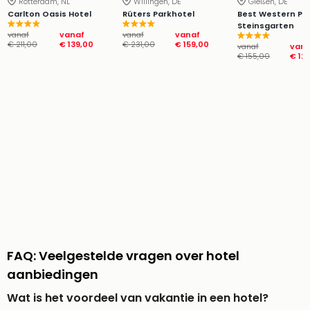
Rotterdam, NL
Willingen, DE
Gießen, DE
Carlton Oasis Hotel
Rüters Parkhotel
Best Western Plu
Steinsgarten
vanaf
vanaf
vanaf
vanaf
€ 211,00
€ 139,00
€ 231,00
€ 159,00
vanaf
van
€ 155,00
€ 12
FAQ: Veelgestelde vragen over hotel
aanbiedingen
Wat is het voordeel van vakantie in een hotel?