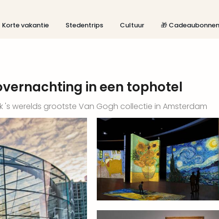
Korte vakantie
Stedentrips
Cultuur
🎁 Cadeaubonne
vernachting in een tophotel
k 's werelds grootste Van Gogh collectie in Amsterdam