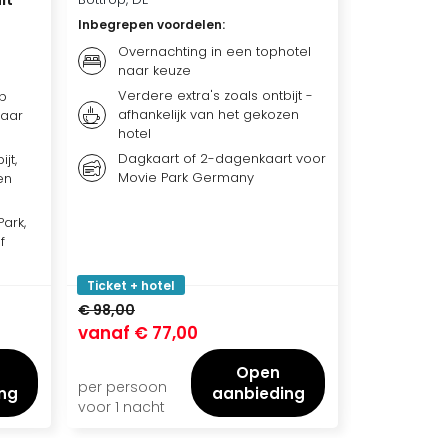
Inbegrepen voordelen
:
Inbegrepen 
Overnachting in een tophotel
Overna
naar keuze
naar 
Verdere extra's zoals ontbijt -
Ontbij
p
afhankelijk van het gekozen
afhank
naar
hotel
hotel
Dagkaart of 2-dagenkaart voor
jt,
Dagka
Movie Park Germany
en
ark,
f
Ticket + hotel
Ticket + ho
€ 98,00
€ 132,00
vanaf
€ 77,00
vanaf
€ 
Open
per persoon
per persoo
ng
aanbieding
voor 1 nacht
voor 1 nach