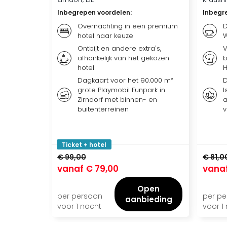
Inbegrepen voordelen
:
Inbegr
Overnachting in een premium
D
hotel naar keuze
Ontbijt en andere extra's,
V
afhankelijk van het gekozen
b
hotel
Dagkaart voor het 90.000 m²
D
grote Playmobil Funpark in
I
Zirndorf met binnen- en
a
buitenterreinen
v
Ticket + hotel
€ 99,00
€ 81,0
vanaf
€ 79,00
vana
Open
per persoon
per p
aanbieding
voor 1 nacht
voor 1