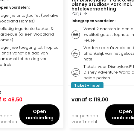
Disney Studios® Park incl.
epen voordelen
:
hotelovernachting
Parijs, FR
agelijks ontbijtbuffet (behalve
Woodland Homes)
Inbegrepen voordelen
:
olledig ingerichte keuken &
Vanaf 2 nachten in een o
arbecue (alleen Woodland
kwaliteit getest tophotel 
Homes)
keuze
agelijkse toegang tot Tropical
Verdere extra's zoals ontbi
slands vanaf de dag van
afhankelijk van het gekoz
ankomst tot de dag van
hotel
ertrek
Tickets voor Disneyland® P
Disney Adventure World o
beide parken
Ticket + hotel
0
f
€ 48,50
vanaf
€ 119,00
Open
Open
ersoon
per persoon
aanbieding
aanbiedi
 nachten
voor 1 nacht