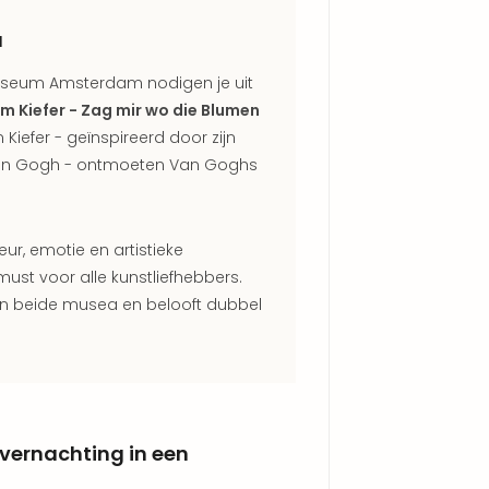
a
useum Amsterdam nodigen je uit
m Kiefer - Zag mir wo die Blumen
Kiefer - geïnspireerd door zijn
van Gogh - ontmoeten Van Goghs
ur, emotie en artistieke
must voor alle kunstliefhebbers.
g in beide musea en belooft dubbel
ernachting in een