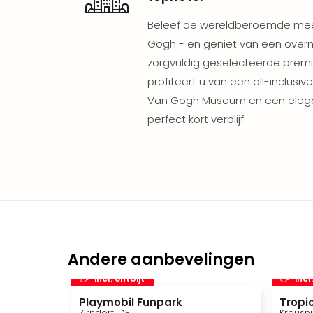
Beleef de wereldberoemde mee
Gogh - en geniet van een overn
zorgvuldig geselecteerde premi
profiteert u van een all-inclus
Van Gogh Museum en een eleg
perfect kort verblijf.
Andere aanbevelingen
incl. ontbijt
incl
Playmobil Funpark
Tropic
Zirndorf, DE
Krausni