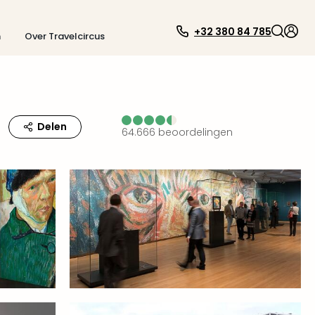
+32 380 84 785
n
Over Travelcircus
Delen
64.666
beoordelingen