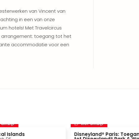
sterwerken van Vincent van
achting in een van onze
um hotels! Met Travelcircus
ive arrangement: toegang tot het
ante accommodatie voor een
. ontbijt
incl. ontbijt
al Islands
Disneyland® Paris: Toega
tot Disneyland® Park & Wa
ck, DE