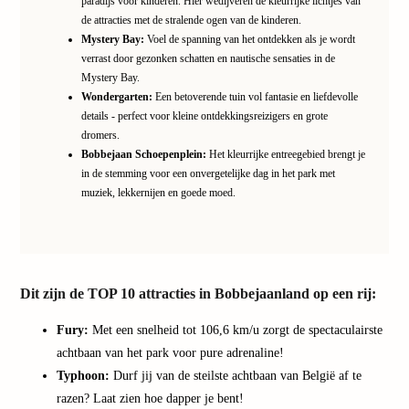
paradijs voor kinderen. Hier wedijveren de kleurrijke lichtjes van
Ther
de attracties met de stralende ogen van de kinderen.
Nede
Mystery Bay:
Voel de spanning van het ontdekken als je wordt
Ther
verrast door gezonken schatten en nautische sensaties in de
Ooste
Mystery Bay.
Wondergarten:
Een betoverende tuin vol fantasie en liefdevolle
alle
details - perfect voor kleine ontdekkingsreizigers en grote
aanbi
dromers.
Naar
Bobbejaan Schoepenplein:
Het kleurrijke entreegebied brengt je
categ
in de stemming voor een onvergetelijke dag in het park met
Welln
muziek, lekkernijen en goede moed.
Centr
HUP
Hotel
Taue
Spa
Dit zijn de
TOP 10 attracties in Bobbejaanland
op een rij:
Vien
Hous
Fury:
Met een snelheid tot 106,6 km/u zorgt de spectaculairste
Easy
achtbaan van het park voor pure adrenaline!
Bad
Typhoon:
Durf jij van de steilste achtbaan van België af te
Oeyn
razen? Laat zien hoe dapper je bent!
alle