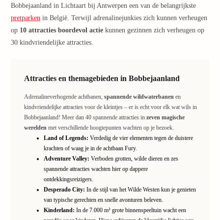
Pretp
Bobbejaanland in Lichtaart bij Antwerpen een van de belangrijkste
Nede
pretparken
in België. Terwijl adrenalinejunkies zich kunnen verheugen
Pretp
op
10 attracties boordevol actie
kunnen gezinnen zich verheugen op
Belgi
30 kindvriendelijke attracties.
alle
aanbi
Welln
Attracties en themagebieden in Bobbejaanland
Naar
best
Adrenalineverhogende achtbanen,
spannende wildwaterbanen
en
Welln
kindvriendelijke attracties voor de kleintjes – er is echt voor elk wat wils in
Welln
Bobbejaanland! Meer dan 40 spannende attracties in
zeven magische
Duits
werelden
met verschillende hoogtepunten wachten op je bezoek.
Welln
Land of Legends:
Verdedig de vier elementen tegen de duistere
Nede
krachten of waag je in de achtbaan Fury.
Welln
Adventure Valley:
Verboden grotten, wilde dieren en zes
Ooste
spannende attracties wachten hier op dappere
alle
ontdekkingsreizigers.
aanbi
Desperado City:
In de stijl van het Wilde Westen kun je genieten
Ther
van typische gerechten en snelle avonturen beleven.
Ther
Kinderland:
In de 7.000 m² grote binnenspeeltuin wacht een
Duits