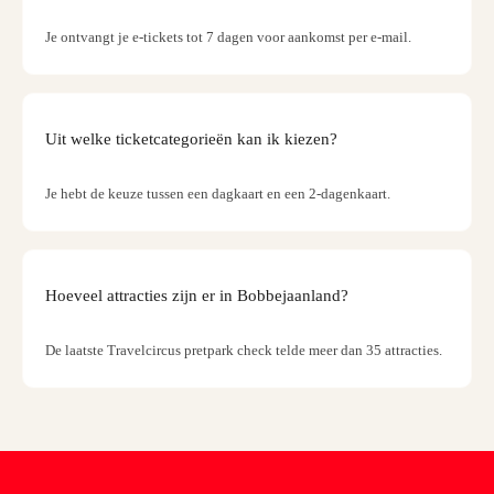
Benz
&
Je ontvangt je e-tickets tot 7 dagen voor aankomst per e-mail.
Porsc
Mus
Louv
Mus
Uit welke ticketcategorieën kan ik kiezen?
Kaste
van
Je hebt de keuze tussen een dagkaart en een 2-dagenkaart.
Versai
Harr
Potter
Visio
Hoeveel attracties zijn er in Bobbejaanland?
of
Magi
Marv
De laatste Travelcircus pretpark check telde meer dan 35 attracties.
Tento
Van
Gogh
Mus
Atom
🎁