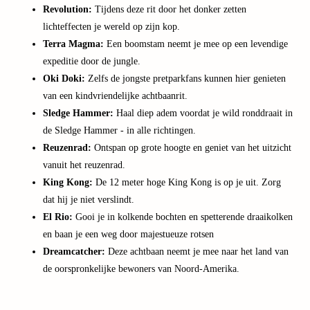
aanbi
Revolution:
Tijdens deze rit door het donker zetten
Ther
lichteffecten je wereld op zijn kop.
Sana
Terra Magma:
Een boomstam neemt je mee op een levendige
Bad
expeditie door de jungle.
Nieu
Oki Doki:
Zelfs de jongste pretparkfans kunnen hier genieten
Tropi
van een kindvriendelijke achtbaanrit.
Islan
Sledge Hammer:
Haal diep adem voordat je wild ronddraait in
Claud
Ther
de Sledge Hammer - in alle richtingen.
Bali
Reuzenrad:
Ontspan op grote hoogte en geniet van het uitzicht
Ther
vanuit het reuzenrad.
Vabal
King Kong:
De 12 meter hoge King Kong is op je uit. Zorg
Spa
dat hij je niet verslindt.
alle
El Rio:
Gooi je in kolkende bochten en spetterende draaikolken
aanbi
en baan je een weg door majestueuze rotsen
Korte
vakan
Dreamcatcher:
Deze achtbaan neemt je mee naar het land van
Naar
de oorspronkelijke bewoners van Noord-Amerika.
best
Week