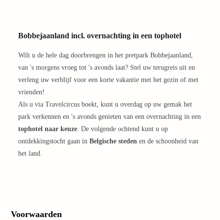
weg
Week
Belgi
Week
Bobbejaanland incl. overnachting in een tophotel
Duits
Wilt u de hele dag doorbrengen in het pretpark Bobbejaanland,
Week
Nede
van 's morgens vroeg tot 's avonds laat? Stel uw terugreis uit en
alle
verleng uw verblijf voor een korte vakantie met het gezin of met
week
vrienden!
weg
Als u via Travelcircus boekt, kunt u overdag op uw gemak het
Vakan
park verkennen en 's avonds genieten van een overnachting in een
Vakan
tophotel naar keuze
. De volgende ochtend kunt u op
Ooste
ontdekkingstocht gaan in
Belgische steden
en de schoonheid van
Vakan
Italië
het land.
alle
aanbi
Naar
categ
Hotel
Voorwaarden
Nacht