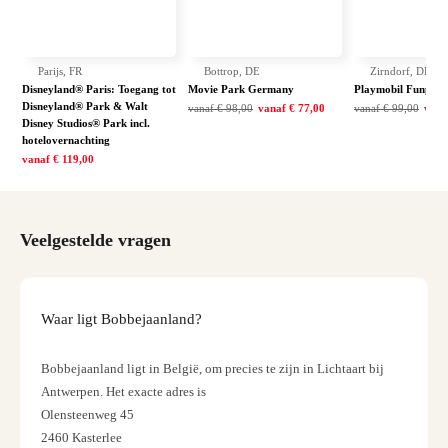
Amst
Den
Haag
Parijs, FR
Bottrop, DE
Zirndorf, DE
Rott
Disneyland® Paris: Toegang tot
Movie Park Germany
Playmobil Funpark
Utrec
Disneyland® Park & Walt
vanaf
€ 98,00
vanaf
€ 77,00
vanaf
€ 99,00
vana
alle
Disney Studios® Park incl.
aanbi
hotelovernachting
vanaf
€ 119,00
Duits
Berli
Düsse
Hamb
Veelgestelde vragen
Keul
Münc
alle
aanbi
Waar ligt Bobbejaanland?
Belgi
Antw
Bobbejaanland ligt in België, om precies te zijn in Lichtaart bij
Bruss
Antwerpen. Het exacte adres is
alle
Olensteenweg 45
aanbi
2460 Kasterlee