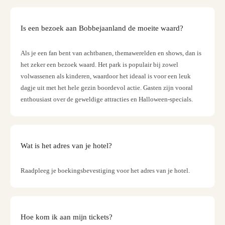
Berli
Muse
Is een bezoek aan Bobbejaanland de moeite waard?
en
tento
The
Als je een fan bent van achtbanen, themawerelden en shows, dan is
Maki
het zeker een bezoek waard. Het park is populair bij zowel
of
volwassenen als kinderen, waardoor het ideaal is voor een leuk
Harr
dagje uit met het hele gezin boordevol actie. Gasten zijn vooral
Potte
enthousiast over de geweldige attracties en Halloween-specials.
Lond
Gam
of
Thro
Wat is het adres van je hotel?
Studi
Tour
Raadpleeg je boekingsbevestiging voor het adres van je hotel.
Juras
Worl
Tento
Berli
Hoe kom ik aan mijn tickets?
Merc