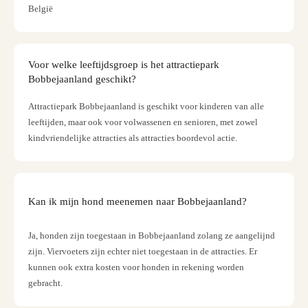
Cultu
België
Naar
categ
Conc
en
Voor welke leeftijdsgroep is het attractiepark
show
Bobbejaanland geschikt?
Blue
Attractiepark Bobbejaanland is geschikt voor kinderen van alle
Man
Grou
leeftijden, maar ook voor volwassenen en senioren, met zowel
Moul
kindvriendelijke attracties als attracties boordevol actie.
Roug
-
Féeri
Sho
Kan ik mijn hond meenemen naar Bobbejaanland?
The
Fans
Ja, honden zijn toegestaan in Bobbejaanland zolang ze aangelijnd
Strik
zijn. Viervoeters zijn echter niet toegestaan in de attracties. Er
Back
kunnen ook extra kosten voor honden in rekening worden
Exhib
gebracht.
Berli
Lolla