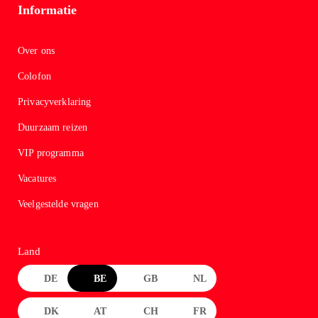
Informatie
Cade
Naar
categ
Over ons
Cade
Colofon
Disne
Parijs
Privacyverklaring
cade
Movi
Duurzaam reizen
Park
VIP programma
cade
Warn
Vacatures
Bros.
Studi
Veelgestelde vragen
Tour
cade
Autob
Land
in
DE
BE
GB
NL
Stuttg
Harr
DK
AT
CH
FR
Potte