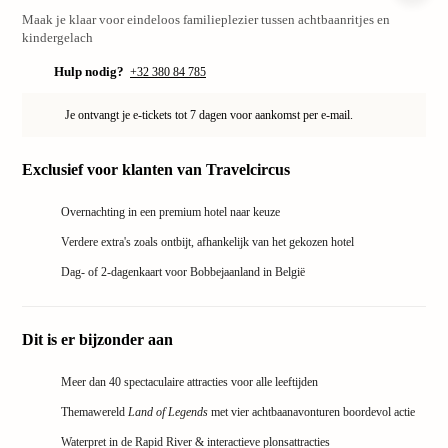
Maak je klaar voor eindeloos familieplezier tussen achtbaanritjes en
Park
kindergelach
Puy
du
Hulp nodig?
+32 380 84 785
Fou
Bobb
Je ontvangt je e-tickets tot 7 dagen voor aankomst per e-mail.
alle
deals
Exclusief voor klanten van Travelcircus
Wate
Tropi
Overnachting in een premium hotel naar keuze
Islan
Rulan
Verdere extra's zoals ontbijt, afhankelijk van het gekozen hotel
Ther
Dag- of 2-dagenkaart voor Bobbejaanland in België
Erdin
alle
deals
Dit is er bijzonder aan
Diere
Zoo
Meer dan 40 spectaculaire attracties voor alle leeftijden
Berli
Themawereld
Land of Legends
met vier achtbaanavonturen boordevol actie
Seren
Park
Waterpret in de Rapid River & interactieve plonsattracties