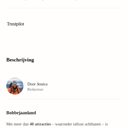
Safar
Beek
Berg
Osna
Trustpilot
Zoo
Zoop
Over
Wildl
Adve
Beschrijving
Zoo
Emm
Gai
alle
Door
Jessica
deals
Redacteur
Naar
Best
Pretp
Euro
Bobbejaanland
Pretp
Duits
Met meer dan
40 attracties
– waaronder talloze achtbanen – is