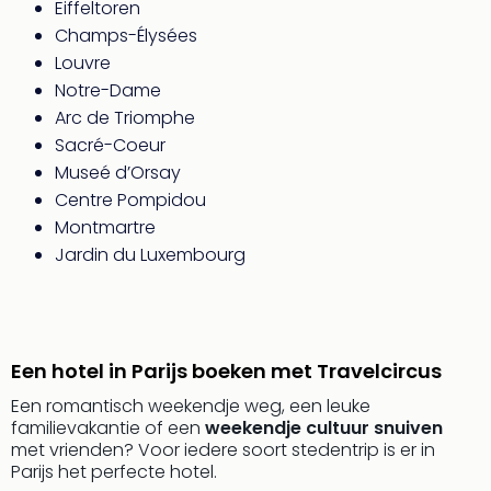
Eiffeltoren
The
Champs-Élysées
Nede
Louvre
The
Notre-Dame
Oost
alle
Arc de Triomphe
aan
Sacré-Coeur
Naa
Museé d’Orsay
cate
Centre Pompidou
Well
Montmartre
Cent
Jardin du Luxembourg
HUP
Hote
Tau
Spa
Vie
Een hotel in Parijs boeken met Travelcircus
Hou
Easy
Een romantisch weekendje weg, een leuke
familievakantie of een
weekendje cultuur snuiven
Bad
met vrienden? Voor iedere soort stedentrip is er in
Oey
Parijs het perfecte hotel.
alle