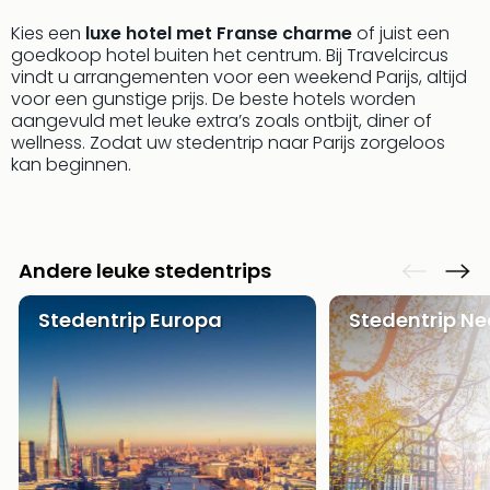
aan
Kies een
luxe hotel met Franse charme
of juist een
The
goedkoop hotel buiten het centrum. Bij Travelcircus
San
vindt u arrangementen voor een weekend Parijs, altijd
Bad
voor een gunstige prijs. De beste hotels worden
Nie
aangevuld met leuke extra’s zoals ontbijt, diner of
Trop
wellness. Zodat uw stedentrip naar Parijs zorgeloos
Isla
kan beginnen.
Clau
The
Bali
The
Andere leuke stedentrips
Vaba
Spa
Stedentrip Europa
Stedentrip N
alle
aan
Kort
vaka
Naa
bes
Wee