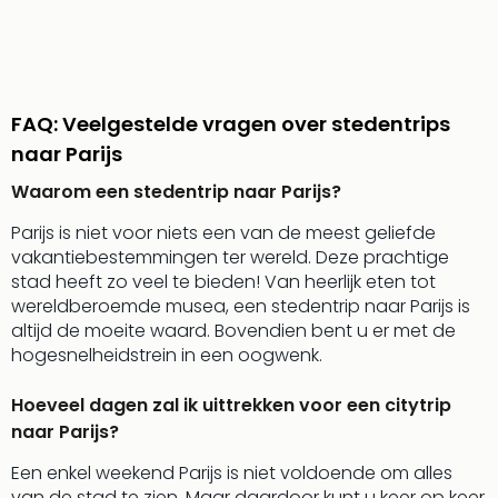
weg
Duu
hote
Vaka
Stra
FAQ: Veelgestelde vragen over stedentrips
Wint
naar Parijs
Kast
alle
Waarom een stedentrip naar Parijs?
hote
Parijs is niet voor niets een van de meest geliefde
Sted
vakantiebestemmingen ter wereld. Deze prachtige
Naa
stad heeft zo veel te bieden! Van heerlijk eten tot
bes
wereldberoemde musea, een stedentrip naar Parijs is
Eur
altijd de moeite waard. Bovendien bent u er met de
Lon
hogesnelheidstrein in een oogwenk.
Parij
Pra
Hoeveel dagen zal ik uittrekken voor een citytrip
Boe
naar Parijs?
alle
aan
Een enkel weekend Parijs is niet voldoende om alles
Nede
van de stad te zien. Maar daardoor kunt u keer op keer