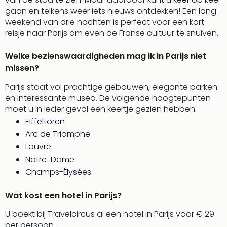
Ams
gaan en telkens weer iets nieuws ontdekken! Een lang
Den
weekend van drie nachten is perfect voor een kort
Haa
reisje naar Parijs om even de Franse cultuur te snuiven.
Rot
Utre
Welke bezienswaardigheden mag ik in Parijs niet
alle
missen?
aan
Duit
Parijs staat vol prachtige gebouwen, elegante parken
Berli
en interessante musea. De volgende hoogtepunten
Düss
moet u in ieder geval een keertje gezien hebben:
Ham
Eiffeltoren
Keul
Arc de Triomphe
Mün
Louvre
alle
Notre-Dame
aan
Belg
Champs-Élysées
Ant
Brus
Wat kost een hotel in Parijs?
alle
U boekt bij Travelcircus al een hotel in Parijs voor € 29
aan
per persoon.