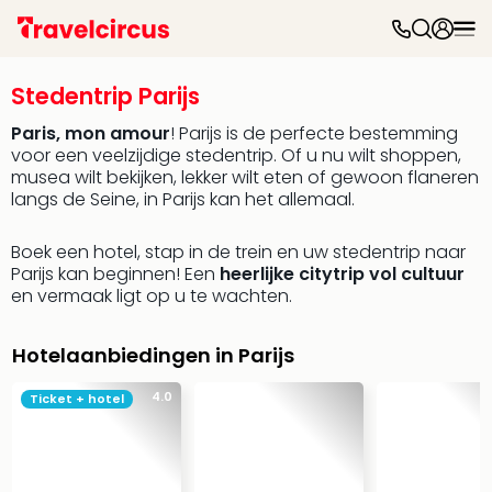
Dag
uit
Stedentrip Parijs
Naa
cate
Paris, mon amour
! Parijs is de perfecte bestemming
Pret
voor een veelzijdige stedentrip. Of u nu wilt shoppen,
Disn
musea wilt bekijken, lekker wilt eten of gewoon flaneren
langs de Seine, in Parijs kan het allemaal.
Parij
Eur
Park
Boek een hotel, stap in de trein en uw stedentrip naar
Mov
Parijs kan beginnen! Een
heerlijke citytrip vol cultuur
en vermaak ligt op u te wachten.
Park
Eftel
Tove
Hotelaanbiedingen in Parijs
Wali
Belg
4.0
Ticket + hotel
Parc
Astér
Slag
Bell