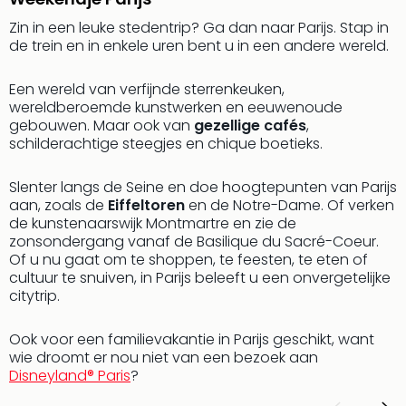
Safa
Zin in een leuke stedentrip? Ga dan naar Parijs. Stap in
Beek
de trein en in enkele uren bent u in een andere wereld.
Ber
Osn
Een wereld van verfijnde sterrenkeuken,
Zoo
wereldberoemde kunstwerken en eeuwenoude
Zoo
gebouwen. Maar ook van
gezellige cafés
,
Over
schilderachtige steegjes en chique boetieks.
Wild
Adve
Slenter langs de Seine en doe hoogtepunten van Parijs
Zoo
aan, zoals de
Eiffeltoren
en de Notre-Dame. Of verken
Emm
de kunstenaarswijk Montmartre en zie de
Gai
zonsondergang vanaf de Basilique du Sacré-Coeur.
alle
Of u nu gaat om te shoppen, te feesten, te eten of
deal
cultuur te snuiven, in Parijs beleeft u een onvergetelijke
Naa
citytrip.
Bes
Pret
Ook voor een familievakantie in Parijs geschikt, want
Eur
wie droomt er nou niet van een bezoek aan
Pret
Disneyland® Paris
?
Duit