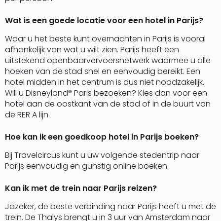
Cult
Naa
Wat is een goede locatie voor een hotel in Parijs?
cate
Con
Waar u het beste kunt overnachten in Parijs is vooral
en
afhankelijk van wat u wilt zien. Parijs heeft een
sho
uitstekend openbaarvervoersnetwerk waarmee u alle
Blue
hoeken van de stad snel en eenvoudig bereikt. Een
Man
hotel midden in het centrum is dus niet noodzakelijk.
Gro
Will u Disneyland® Paris bezoeken? Kies dan voor een
Moul
hotel aan de oostkant van de stad of in de buurt van
Rou
de RER A lijn.
-
Féer
Hoe kan ik een goedkoop hotel in Parijs boeken?
Sho
The
Bij Travelcircus kunt u uw volgende stedentrip naar
Fans
Parijs eenvoudig en gunstig online boeken.
Strik
Bac
Kan ik met de trein naar Parijs reizen?
Exhib
Berli
Jazeker, de beste verbinding naar Parijs heeft u met de
Loll
trein. De Thalys brengt u in 3 uur van Amsterdam naar