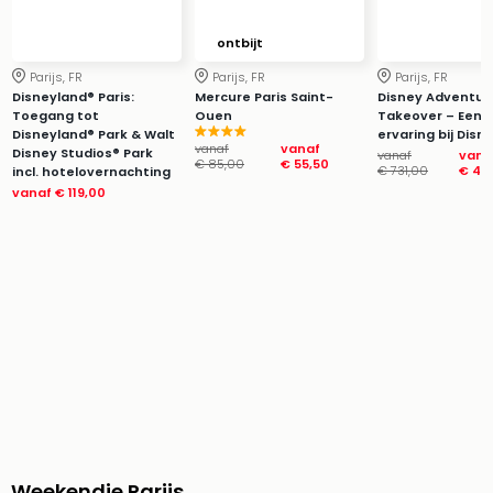
Park
Puy
ontbijt
du
Parijs, FR
Parijs, FR
Parijs, FR
Fou
Disneyland® Paris:
Mercure Paris Saint-
Disney Adventur
Bob
Toegang tot
Ouen
Takeover – Een p
Disneyland® Park & Walt
ervaring bij Disn
alle
vanaf
vanaf
Disney Studios® Park
vanaf
vana
deal
€ 85,00
€ 55,50
€ 731,00
€ 40
incl. hotelovernachting
Wate
vanaf
€ 119,00
Trop
Isla
Rula
The
Erdi
alle
deal
Dier
Zoo
Berli
Sere
Park
Weekendje Parijs