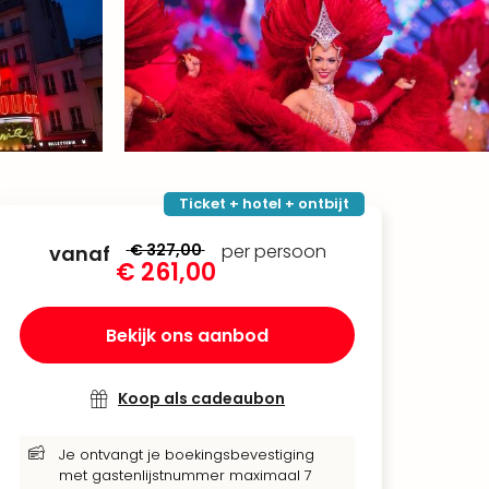
Ticket + hotel + ontbijt
€ 327,00
per persoon
vanaf
€ 261,00
Bekijk ons aanbod
Koop als cadeaubon
Je ontvangt je boekingsbevestiging
met gastenlijstnummer maximaal 7