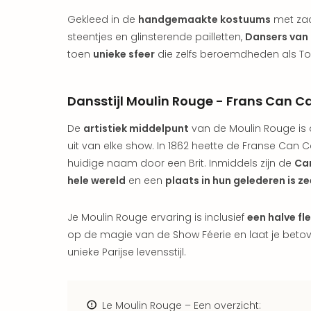
Gekleed in de
handgemaakte kostuums
met zac
steentjes en glinsterende pailletten,
Dansers van
toen
unieke sfeer
die zelfs beroemdheden als To
Dansstijl Moulin Rouge - Frans Can C
De
artistiek middelpunt
van de Moulin Rouge is 
uit van elke show. In 1862 heette de Franse Can
huidige naam door een Brit. Inmiddels zijn de
Can
hele wereld
en een
plaats in hun gelederen is z
Je Moulin Rouge ervaring is inclusief
een halve f
op de magie van de Show Féerie en laat je betov
unieke Parijse levensstijl.
Le Moulin Rouge – Een overzicht: