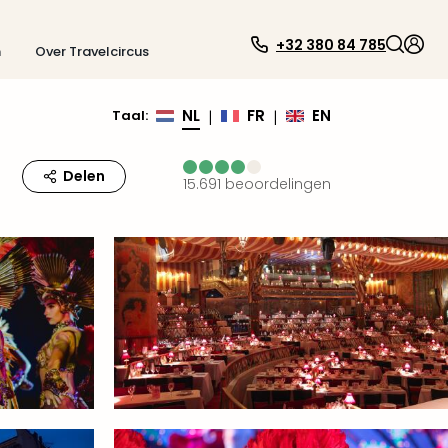
+32 380 84 785
n
Over Travelcircus
NL
FR
EN
Taal
:
|
|
Delen
15.691
beoordelingen