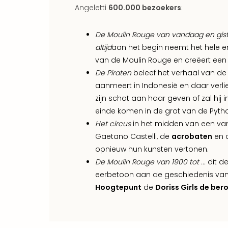
Angeletti
600.000 bezoekers
:
De Moulin Rouge van vandaag en gist
altijd
aan het begin neemt het hele e
van de Moulin Rouge en creëert ee
De Piraten
beleef het verhaal van de 
aanmeert in Indonesië en daar verlie
zijn schat aan haar geven of zal hij 
einde komen in de grot van de Pyth
Het circus
in het midden van een v
Gaetano Castelli, de
acrobaten
en d
opnieuw hun kunsten vertonen.
De Moulin Rouge van 1900 tot ...
dit de
eerbetoon aan de geschiedenis van d
Hoogtepunt
de
Doriss Girls de be