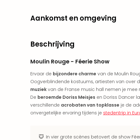
Aankomst en omgeving
Beschrijving
Moulin Rouge - Féerie Show
Ervaar de
bijzondere charme
van de Moulin Rouge 
Oogverblindende kostuums, artiesten van over d
muziek
van de Franse music hall nemen je mee 
De
beroemde Doriss Meisjes
en Doriss Dancer lat
verschillende
acrobaten van topklasse
je de ad
onvergetelijke ervaring tijdens je
stedentrip in Eu
In vier grote scènes betovert de show Fé