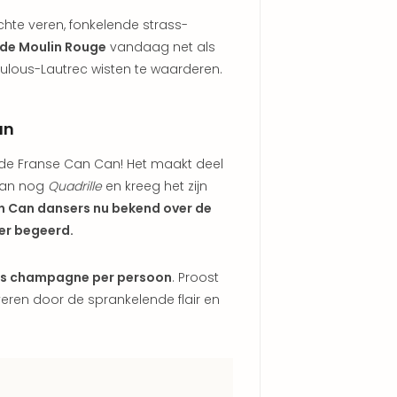
hte veren, fonkelende strass-
 de Moulin Rouge
vandaag net als
ulous-Lautrec wisten te waarderen.
an
de Franse Can Can! Het maakt deel
 Can nog
Quadrille
en kreeg het zijn
 Can dansers nu bekend over de
eer begeerd.
les champagne per persoon
. Proost
eren door de sprankelende flair en