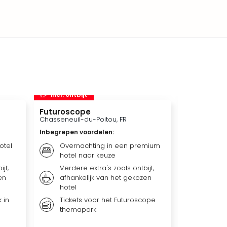
incl. ontbijt
incl. ontbi
Futuroscope
Miniatur 
Chasseneuil-du-Poitou, FR
Hamburg, D
Inbegrepen voordelen
:
Inbegrepen 
otel
Overnachting in een premium
Overna
hotel naar keuze
naar 
jt,
Verdere extra's zoals ontbijt,
Verder
en
afhankelijk van het gekozen
afhank
hotel
hotel
 in
Tickets voor het Futuroscope
Kaartj
themapark
Wunde