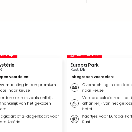
. ontbijt
incl. ontbijt
stérix
Europa Park
FR
Rust, DE
epen voordelen
:
Inbegrepen voordelen
:
vernachting in een premium
Overnachting in een toph
otel naar keuze
naar keuze
erdere extra's zoals ontbijt,
Verdere extra's zoals ontbi
fhankelijk van het gekozen
afhankelijk van het gekoz
otel
hotel
agkaart of 2-dagenkaart voor
Kaartjes voor Europa-Park
arc Astérix
Rust