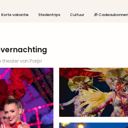
Korte vakantie
Stedentrips
Cultuur
🎁 Cadeaubonne
overnachting
 theater van Parijs!