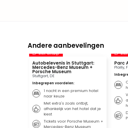
Andere aanbevelingen
incl. ontbijt
incl
Autobelevenis in Stuttgart:
Parc A
Mercedes-Benz Museum +
Plailly, 
Porsche Museum
Inbegr
Stuttgart, DE
O
Inbegrepen voordelen
:
h
1 nacht in een premium hotel
V
naar keuze
a
Met extra's zoals ontbijt,
h
afhankelijk van het hotel dat je
D
kiest
P
Tickets voor Porsche Museum +
Mercedes-Benz Museum