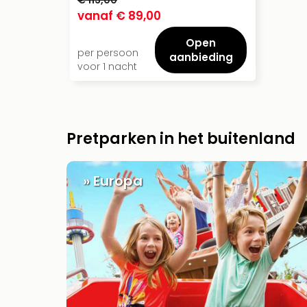
vanaf
€ 89,00
Open
per persoon
aanbieding
voor 1 nacht
Pretparken in het buitenland
» Europa