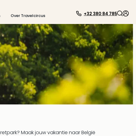
+32 380 84 785
n
Over Travelcircus
 pretpark? Maak jouw vakantie naar België