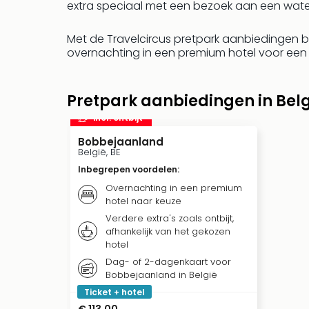
extra speciaal met een bezoek aan een water
Met de Travelcircus pretpark aanbiedingen b
overnachting in een premium hotel voor een
Pretpark aanbiedingen in Belg
incl. ontbijt
Bobbejaanland
België, BE
Inbegrepen voordelen
:
Overnachting in een premium
hotel naar keuze
Verdere extra's zoals ontbijt,
afhankelijk van het gekozen
hotel
Dag- of 2-dagenkaart voor
Bobbejaanland in België
Ticket + hotel
€ 113,00