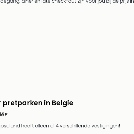
toegang, diner en late check-out zijn voor jou bij de prijs 
 pretparken in Belgie
ië?
Plopsaland heeft alleen al 4 verschillende vestigingen!