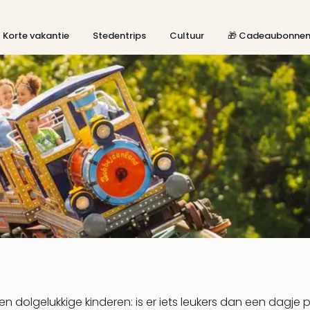
Korte vakantie
Stedentrips
Cultuur
🎁 Cadeaubonne
n dolgelukkige kinderen: is er iets leukers dan een dagje