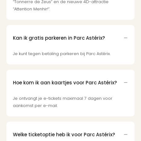
“Tonnerre de Zeus” en de nieuwe 4D-attractie
Berli
“Attention Menhir!”.
Mus
en
tent
The
Kan ik gratis parkeren in Parc Astérix?
Mak
of
Harr
Je kunt tegen betaling parkeren bij Parc Astérix.
Pott
Lon
Ga
of
Hoe kom ik aan kaartjes voor Parc Astérix?
Thro
Stud
Je ontvangt je e-tickets maximaal 7 dagen voor
Tour
aankomst per e-mail.
Jura
Worl
Tent
Berli
Welke ticketoptie heb ik voor Parc Astérix?
Mer