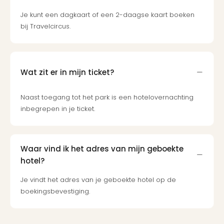
Ben
&
Je kunt een dagkaart of een 2-daagse kaart boeken
Pors
bij Travelcircus.
Mus
Louv
Mus
Kast
Wat zit er in mijn ticket?
van
Versa
Naast toegang tot het park is een hotelovernachting
Harr
inbegrepen in je ticket.
Potte
Visi
of
Mag
Waar vind ik het adres van mijn geboekte
Marv
hotel?
Tent
Van
Je vindt het adres van je geboekte hotel op de
Gog
boekingsbevestiging.
Mus
Ato
🎁