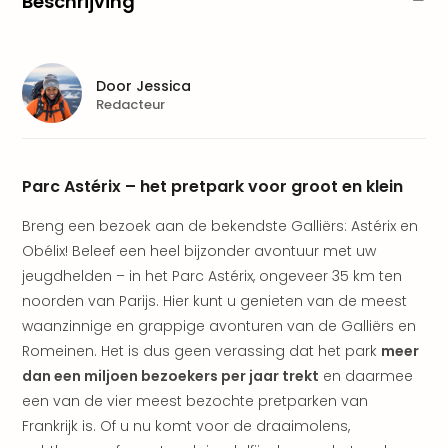
Beschrijving
Pret
Nede
Pret
Belg
Door
Jessica
alle
Redacteur
aan
Well
Naa
bes
Parc Astérix – het pretpark voor groot en klein
Well
Well
Breng een bezoek aan de bekendste Galliërs: Astérix en
Duit
Obélix! Beleef een heel bijzonder avontuur met uw
Well
jeugdhelden – in het Parc Astérix, ongeveer 35 km ten
Nede
noorden van Parijs. Hier kunt u genieten van de meest
Well
waanzinnige en grappige avonturen van de Galliërs en
Oost
Romeinen. Het is dus geen verassing dat het park
meer
alle
dan een miljoen bezoekers per jaar trekt
en daarmee
aan
The
een van de vier meest bezochte pretparken van
The
Frankrijk is. Of u nu komt voor de draaimolens,
Duit