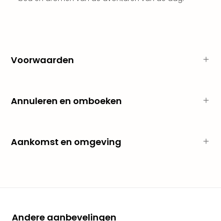
weg
Duu
hote
Vaka
Stra
Voorwaarden
Wint
Kast
alle
hote
Annuleren en omboeken
Sted
Naa
bes
Eur
Aankomst en omgeving
Lon
Parij
Pra
Boe
alle
aan
Nede
Andere aanbevelingen