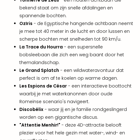
aan
bekend staat om zijn snelle afdalingen en
The
spannende bochten.
San
OzIris
- de Egyptische hangende achtbaan neemt
Bad
Nie
je mee tot 40 meter in de lucht en door lussen en
Trop
scherpe bochten met snelheden tot 90 km/u.
Isla
La Trace du Hourra
- een supersnelle
Clau
bobsleebaan die zich een weg baant door het
The
themalandschap.
Bali
Le Grand Splatch
- een wildwateravontuur dat
The
perfect is om af te koelen op warme dagen.
Vaba
Spa
Les Espions de César
- een interactieve boottocht
alle
waarbij je met waterkanonnen door oude
aan
Romeinse scenario's navigeert.
Kort
Discobélix
- waar jij en je familie rondgeslingerd
vaka
worden op een gigantische discus.
Naa
"Attentie Menhir!"
- deze 4D-attractie belooft
bes
plezier voor het hele gezin met water-, wind- en
Wee