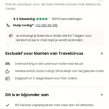
Pret en avontuur voor de hele familie samen met Astérix en
Park
Obélix
Puy
du
4.2
geweldig
16973
beoordelingen
Fou
Hulp nodig?
+32 380 84 785
Bob
alle
Je ontvangt je ticket als e-ticket, dat tot 7 dagen voor
deal
aankomst per e-mail naar je wordt verzonden.
Wate
Trop
Isla
Exclusief voor klanten van Travelcircus
Rula
The
Overnachting in een premium hotel naar keuze
Erdi
Verdere extra's zoals ontbijt, afhankelijk van het gekozen hotel
alle
Dagkaart of 2-dagenkaart voor Parc Astérix
deal
Dier
Zoo
Dit is er bijzonder aan
Berli
Sere
160 hectare vrijetijdsplezier met meer dan 40 attracties
Park