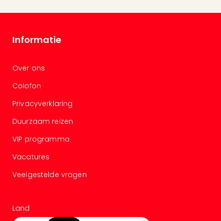
Cad
Naa
cate
Informatie
Cad
Disn
Parij
Over ons
cad
Mov
Colofon
Park
Privacyverklaring
cad
War
Duurzaam reizen
Bros.
VIP programma
Stud
Tour
Vacatures
cad
Auto
Veelgestelde vragen
in
Stut
Harr
Land
Pott