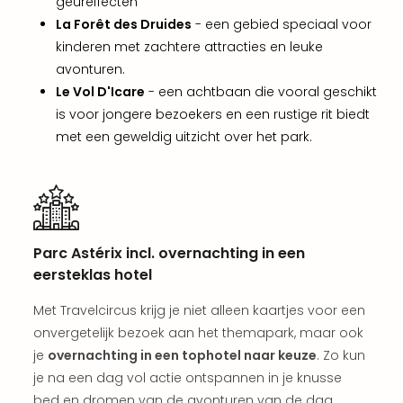
weg
geureffecten
Wee
La Forêt des Druides
- een gebied speciaal voor
Belg
kinderen met zachtere attracties en leuke
Wee
avonturen.
Duit
Le Vol D'Icare
- een achtbaan die vooral geschikt
Wee
is voor jongere bezoekers en een rustige rit biedt
Nede
met een geweldig uitzicht over het park.
alle
wee
weg
Vaka
Vaka
Oost
Parc Astérix incl. overnachting in een
Vaka
eersteklas hotel
Italië
alle
Met Travelcircus krijg je niet alleen kaartjes voor een
aan
onvergetelijk bezoek aan het themapark, maar ook
Naa
je
overnachting in een tophotel naar keuze
. Zo kun
cate
Hote
je na een dag vol actie ontspannen in je knusse
Nach
bed en dromen van de avonturen van de dag.