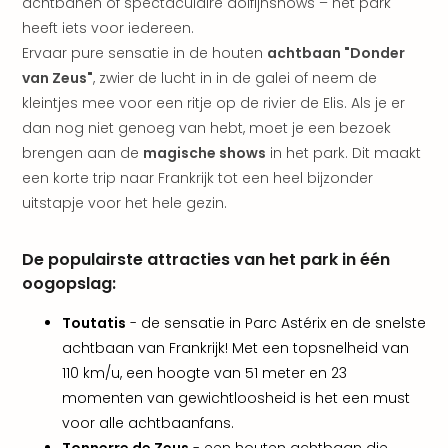
achtbanen of spectaculaire dolfijnshows – het park
The
heeft iets voor iedereen.
Nede
Ervaar pure sensatie in de houten
achtbaan "Donder
The
van Zeus"
, zwier de lucht in in de galei of neem de
Oost
kleintjes mee voor een ritje op de rivier de Elis. Als je er
alle
aan
dan nog niet genoeg van hebt, moet je een bezoek
Naa
brengen aan de
magische shows
in het park. Dit maakt
cate
een korte trip naar Frankrijk tot een heel bijzonder
Well
uitstapje voor het hele gezin.
Cent
HUP
De populairste attracties van het park in één
Hote
Tau
oogopslag:
Spa
Toutatis
- de sensatie in Parc Astérix en de snelste
Vie
Hou
achtbaan van Frankrijk! Met een topsnelheid van
Easy
110 km/u, een hoogte van 51 meter en 23
Bad
momenten van gewichtloosheid is het een must
Oey
voor alle achtbaanfans.
alle
Tonnerre de Zeus
- een houten achtbaan die