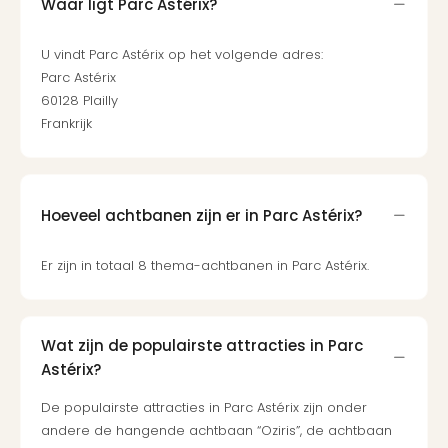
Cult
Waar ligt Parc Astérix?
Naa
cate
U vindt Parc Astérix op het volgende adres:
Con
Parc Astérix
en
60128 Plailly
sho
Frankrijk
Blue
Man
Gro
Moul
Hoeveel achtbanen zijn er in Parc Astérix?
Rou
-
Féer
Er zijn in totaal 8 thema-achtbanen in Parc Astérix.
Sho
The
Fans
Wat zijn de populairste attracties in Parc
Strik
Astérix?
Bac
Exhib
De populairste attracties in Parc Astérix zijn onder
Berli
andere de hangende achtbaan “Oziris”, de achtbaan
Loll