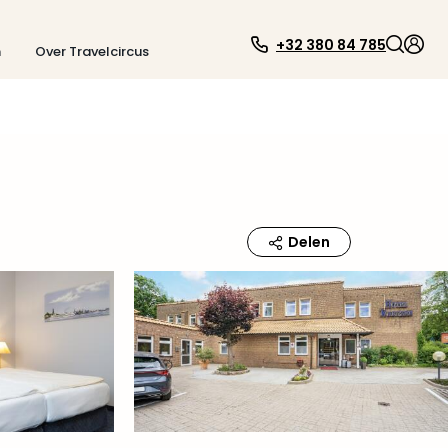
+32 380 84 785
n
Over Travelcircus
Delen