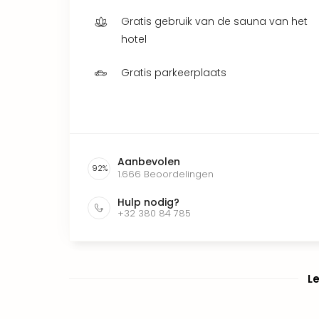
Gratis gebruik van de sauna van het
hotel
Gratis parkeerplaats
Aanbevolen
92
%
1.666
Beoordelingen
Hulp nodig?
+32 380 84 785
L