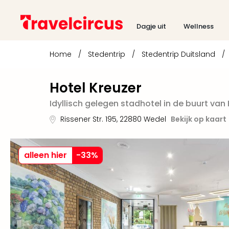
Dagje uit
Wellness
Home
/
Stedentrip
/
Stedentrip Duitsland
/
Hotel Kreuzer
Idyllisch gelegen stadhotel in de buurt va
Rissener Str. 195
,
22880
Wedel
Bekijk op kaart
alleen hier
-
33
%