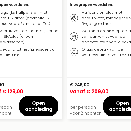
epen voordelen
:
Inbegrepen voordelen
:
agelijks halfpension met
Halfpension plus met
ntbijt & diner (gedeeltelijk
ontbijtbuffet, middagsnac
eserveerd/van het buffet)
5-gangendiner
ebruik van de thermen, sauna
Welkomstdrankje op de 
n SPAplus (alleen
van aankomst voor de
olwassenen)
perfecte start van je vaka
oegang tot het fitnesscentrum
Gratis gebruik van de
an 450 m²
wellnessruimte van 1.850
00
€ 246,00
f
€ 129,00
vanaf
€ 209,00
Open
Open
ersoon
per persoon
aanbieding
aanbiedi
 nacht
voor 2 nachten