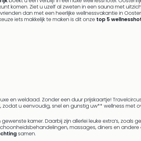
ijk
boekt u een verblijf in een luxe wellnesshotel. Oostenri
kunt komen. Ziet u uzelf al zweten in een sauna met uitzich
 vrienden dan met een heerlijke wellnessvakantie in Oostenri
uze iets makkelijk te maken is dit onze
top 5 wellnesshot
 luxe en weldaad. Zonder een duur prijskaartje! Travelcircu
jk, zodat u eenvoudig, snel en gunstig uw** wellness met 
ewenste kamer. Daarbij zijn allerlei leuke extra’s, zoals g
choonheidsbehandelingen, massages, diners en andere activ
chting
samen.