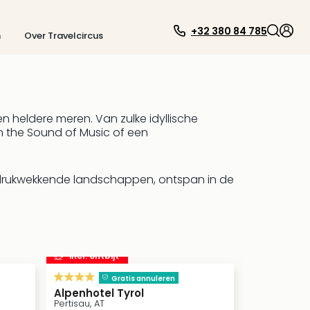
+32 380 84 785
n
Over Travelcircus
heldere meren. Van zulke idyllische
in the Sound of Music of een
ndrukwekkende landschappen, ontspan in de
incl. ontbijt
s
Gratis annuleren
Alpenhotel Tyrol
TAUERN S
Pertisau, AT
Kaprun, AT