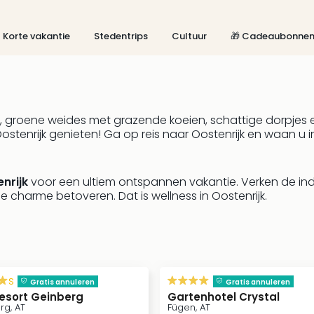
Korte vakantie
Stedentrips
Cultuur
🎁 Cadeaubonne
oene weides met grazende koeien, schattige dorpjes en 
 Oostenrijk genieten! Ga op reis naar Oostenrijk en waan u 
nrijk
voor een ultiem ontspannen vakantie. Verken de i
e charme betoveren. Dat is wellness in Oostenrijk.
s
Gratis annuleren
Gratis annuleren
esort Geinberg
Gartenhotel Crystal
rg, AT
Fügen, AT