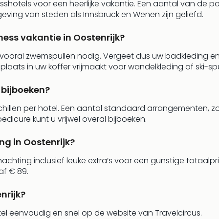
esshotels voor een heerlijke vakantie. Een aantal van de 
geving van steden als Innsbruck en Wenen zijn geliefd.
ess vakantie in Oostenrijk?
 u vooral zwemspullen nodig. Vergeet dus uw badkleding en
aats in uw koffer vrijmaakt voor wandelkleding of ski-spu
 bijboeken?
hillen per hotel. Een aantal standaard arrangementen, z
cure kunt u vrijwel overal bijboeken.
ng in Oostenrijk?
achting inclusief leuke extra’s voor een gunstige totaalpri
af € 89.
nrijk?
otel eenvoudig en snel op de website van Travelcircus.