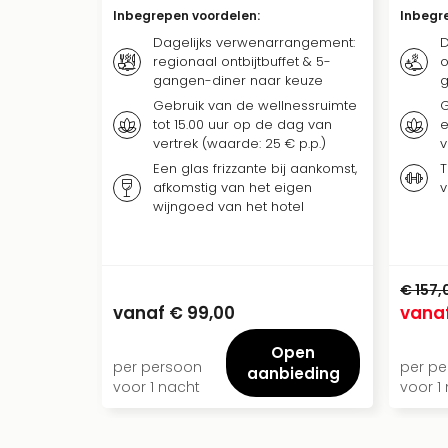
Inbegrepen voordelen
:
Inbegr
Dagelijks verwenarrangement:
D
regionaal ontbijtbuffet & 5-
o
gangen-diner naar keuze
g
Gebruik van de wellnessruimte
G
tot 15.00 uur op de dag van
e
vertrek (waarde: 25 € p.p.)
v
Een glas frizzante bij aankomst,
T
afkomstig van het eigen
v
wijngoed van het hotel
€ 157,
vanaf
€ 99,00
vana
Open
per persoon
per p
aanbieding
voor 1 nacht
voor 1