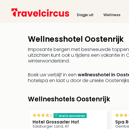
Dagje uit
Wellness
Wellnesshotel Oostenrijk
Imposante bergen met besneeuwde toppen, gr
uitzichten kunt ook u tijdens een vakantie in
winterwonderland.
Boek uw verblijf in een
wellnesshotel in Ooste
hotelspa en laat u door de unieke Oostenrijks
Wellneshotels Oostenrijk
s
Gratis annuleren
Hotel Grossarler Hof
Spa R
Salzburger Land, AT
Geinbe