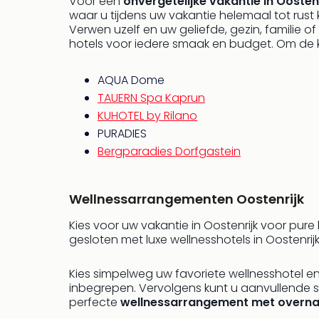
Voor een
onvergetelijke vakantie in Oostenr
waar u tijdens uw vakantie helemaal tot rust 
Verwen uzelf en uw geliefde, gezin, familie of
hotels voor iedere smaak en budget. Om de ke
AQUA Dome
TAUERN Spa Kaprun
KUHOTEL by Rilano
PURADIES
Bergparadies Dorfgastein
Wellnessarrangementen Oostenrijk
Kies voor uw vakantie in Oostenrijk voor pure
gesloten met luxe wellnesshotels in Oostenri
Kies simpelweg uw favoriete wellnesshotel en g
inbegrepen. Vervolgens kunt u aanvullende s
perfecte
wellnessarrangement met overna