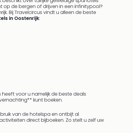
jk beschikt over talrijke geweldige spahotels
t op de bergen of drijven in een infinitypool?
jk. Bij Travelcircus vindt u alleen de beste
els in Oostenrijk
:
s heeft voor u namelijk de beste deals
overnachting** kunt boeken.
ebruik van de hotelspa en ontbijt al
iteiten direct bijboeken. Zo stelt u zelf uw