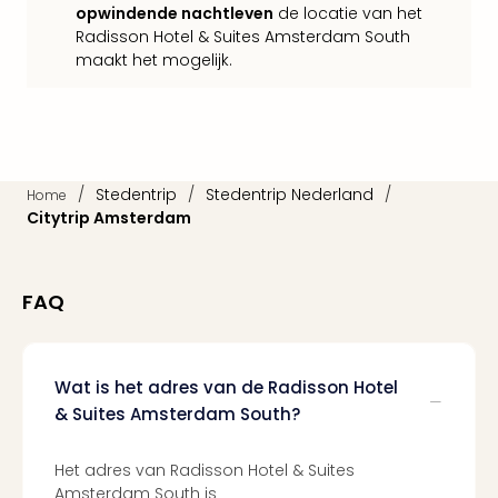
Cult
opwindende nachtleven
de locatie van het
Naa
Radisson Hotel & Suites Amsterdam South
cate
maakt het mogelijk.
Con
en
sho
Blue
Man
/
Stedentrip
/
Stedentrip Nederland
/
Gro
Home
Citytrip Amsterdam
Moul
Rou
-
Féer
FAQ
Sho
The
Fans
Wat is het adres van de Radisson Hotel
Strik
& Suites Amsterdam South?
Bac
Exhib
Berli
Het adres van Radisson Hotel & Suites
Loll
Amsterdam South is