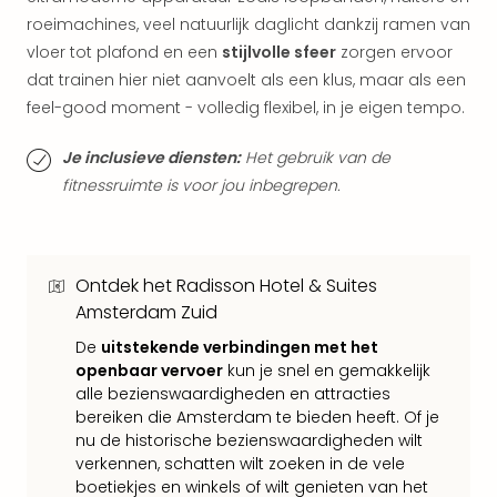
Ams
roeimachines, veel natuurlijk daglicht dankzij ramen van
Den
vloer tot plafond en een
stijlvolle sfeer
zorgen ervoor
Haa
dat trainen hier niet aanvoelt als een klus, maar als een
Rot
Utre
feel-good moment - volledig flexibel, in je eigen tempo.
alle
aan
Je inclusieve diensten:
Het gebruik van de
Duit
fitnessruimte is voor jou inbegrepen.
Berli
Düss
Ham
Keul
Ontdek het Radisson Hotel & Suites
Mün
Amsterdam Zuid
alle
De
uitstekende verbindingen met het
aan
openbaar vervoer
kun je snel en gemakkelijk
Belg
alle bezienswaardigheden en attracties
Ant
bereiken die Amsterdam te bieden heeft. Of je
Brus
nu de historische bezienswaardigheden wilt
alle
verkennen, schatten wilt zoeken in de vele
aan
boetiekjes en winkels of wilt genieten van het