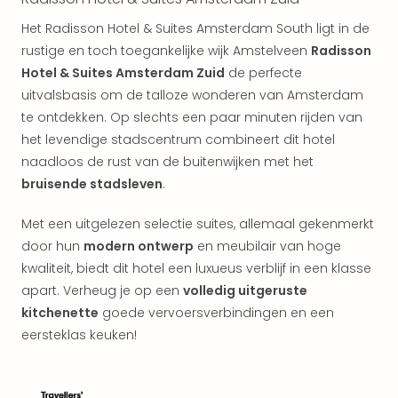
aan
The
Het Radisson Hotel & Suites Amsterdam South ligt in de
San
rustige en toch toegankelijke wijk Amstelveen
Radisson
Bad
Hotel & Suites Amsterdam Zuid
de perfecte
Nie
uitvalsbasis om de talloze wonderen van Amsterdam
Trop
te ontdekken. Op slechts een paar minuten rijden van
Isla
het levendige stadscentrum combineert dit hotel
Clau
naadloos de rust van de buitenwijken met het
The
bruisende stadsleven
.
Bali
The
Vaba
Met een uitgelezen selectie suites, allemaal gekenmerkt
Spa
door hun
modern ontwerp
en meubilair van hoge
alle
kwaliteit, biedt dit hotel een luxueus verblijf in een klasse
aan
apart. Verheug je op een
volledig uitgeruste
Kort
kitchenette
goede vervoersverbindingen en een
vaka
eersteklas keuken!
Naa
bes
Wee