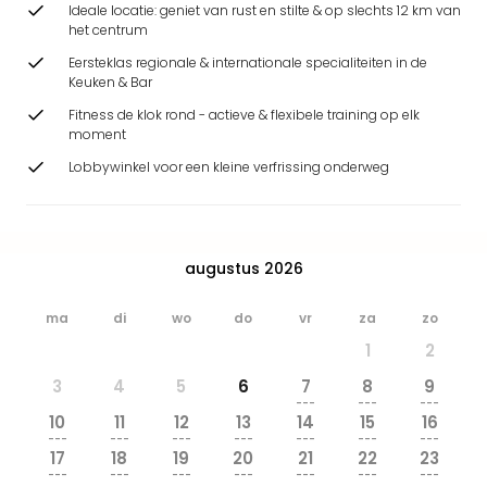
Ideale locatie: geniet van rust en stilte & op slechts 12 km van
Safa
het centrum
Beek
Ber
Eersteklas regionale & internationale specialiteiten in de
Keuken & Bar
Osn
Zoo
Fitness de klok rond - actieve & flexibele training op elk
Zoo
moment
Over
Lobbywinkel voor een kleine verfrissing onderweg
Wild
Adve
Zoo
Emm
augustus 2026
Gai
alle
ma
di
wo
do
vr
za
zo
deal
Naa
1
2
Bes
3
4
5
6
7
8
9
Pret
---
---
---
Eur
10
11
12
13
14
15
16
---
---
---
---
---
---
---
Pret
17
18
19
20
21
22
23
Duit
---
---
---
---
---
---
---