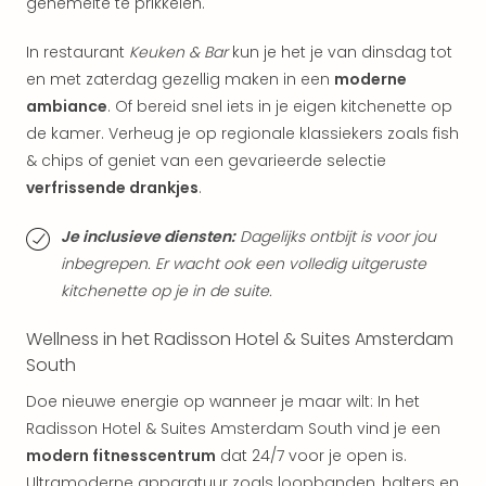
gehemelte te prikkelen.
weg
Duu
In restaurant
Keuken & Bar
kun je het je van dinsdag tot
hote
en met zaterdag gezellig maken in een
moderne
Vaka
ambiance
. Of bereid snel iets in je eigen kitchenette op
Stra
de kamer. Verheug je op regionale klassiekers zoals fish
Wint
Kast
& chips of geniet van een gevarieerde selectie
alle
verfrissende drankjes
.
hote
Sted
Je inclusieve diensten:
Dagelijks ontbijt is voor jou
Naa
inbegrepen. Er wacht ook een volledig uitgeruste
bes
kitchenette op je in de suite.
Eur
Lon
Wellness in het Radisson Hotel & Suites Amsterdam
Parij
South
Pra
Boe
Doe nieuwe energie op wanneer je maar wilt: In het
alle
Radisson Hotel & Suites Amsterdam South vind je een
aan
modern fitnesscentrum
dat 24/7 voor je open is.
Nede
Ultramoderne apparatuur zoals loopbanden, halters en