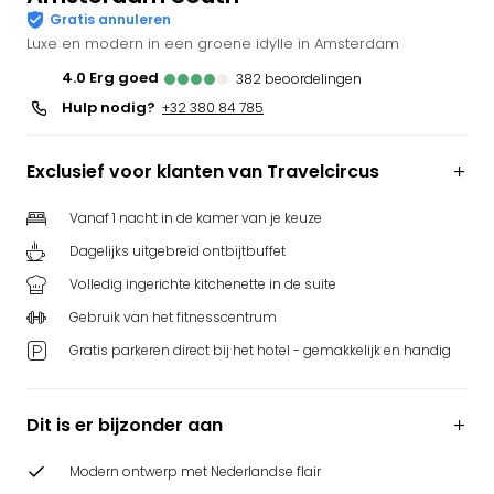
Gratis annuleren
Park
Luxe en modern in een groene idylle in Amsterdam
Puy
du
4.0
erg goed
382
beoordelingen
Fou
Hulp nodig?
+32 380 84 785
Bob
alle
deal
Exclusief voor klanten van Travelcircus
Wate
Trop
Vanaf 1 nacht in de kamer van je keuze
Isla
Dagelijks uitgebreid ontbijtbuffet
Rula
Volledig ingerichte kitchenette in de suite
The
Erdi
Gebruik van het fitnesscentrum
alle
Gratis parkeren direct bij het hotel - gemakkelijk en handig
deal
Dier
Zoo
Dit is er bijzonder aan
Berli
Sere
Modern ontwerp met Nederlandse flair
Park