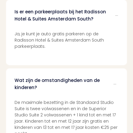
Cad
Is er een parkeerplaats bij het Radisson
Naa
Hotel & Suites Amsterdam South?
cate
Cad
Disn
Ja, je kunt je auto gratis parkeren op de
Parij
Radisson Hotel & Suites Amsterdam South
cad
parkeerplaats.
Mov
Park
cad
War
Bros.
Wat zijn de omstandigheden van de
Stud
kinderen?
Tour
cad
De maximale bezetting in de Standaard Studio
Auto
Suite is twee volwassenen en in de Superior
in
Studio Suite 2 volwassenen + 1 kind tot en met 17
Stut
jaar. Kinderen tot en met 12 jaar zijn gratis en
Harr
kinderen van 13 tot en met 17 jaar kosten €25 per
Pott