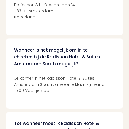
Berli
Professor W.H. Keesomlaan 14
Mus
1183 DJ Amsterdam
en
Nederland
tent
The
Mak
of
Harr
Wanneer is het mogelijk om in te
Pott
checken bij de Radisson Hotel & Suites
Lon
Amsterdam South mogelijk?
Ga
of
Je kamer in het Radisson Hotel & Suites
Thro
Amsterdam South zal voor je klaar zijn vanaf
Stud
15:00 Voor je klaar.
Tour
Jura
Worl
Tent
Berli
Tot wanneer moet ik Radisson Hotel &
Mer