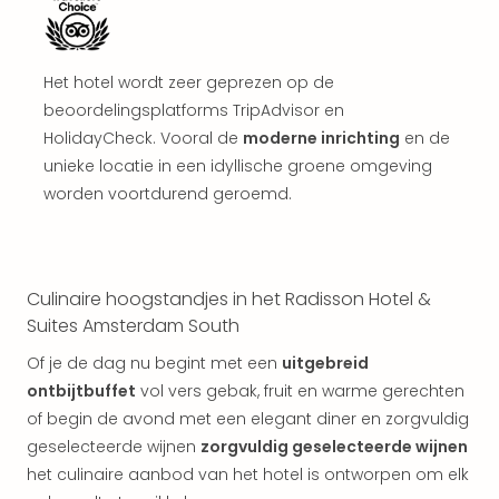
weg
Wee
Belg
Wee
Het hotel wordt zeer geprezen op de
Duit
beoordelingsplatforms TripAdvisor en
Wee
HolidayCheck. Vooral de
moderne inrichting
en de
Nede
unieke locatie in een idyllische groene omgeving
alle
worden voortdurend geroemd.
wee
weg
Vaka
Vaka
Oost
Culinaire hoogstandjes in het Radisson Hotel &
Vaka
Suites Amsterdam South
Italië
Of je de dag nu begint met een
uitgebreid
alle
ontbijtbuffet
vol vers gebak, fruit en warme gerechten
aan
Naa
of begin de avond met een elegant diner en zorgvuldig
cate
geselecteerde wijnen
zorgvuldig geselecteerde wijnen
Hote
het culinaire aanbod van het hotel is ontworpen om elk
Nach