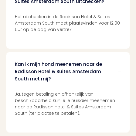
Suites Amsterdam South uitchecken?
Ben
&
Pors
Het uitchecken in de Radisson Hotel & Suites
Mus
Amsterdam South moet plaatsvinden voor 12:00
Louv
Uur op de dag van vertrek.
Mus
Kast
van
Versa
Harr
Kan ik mijn hond meenemen naar de
Potte
Radisson Hotel & Suites Amsterdam
Visi
South met mij?
of
Mag
Ja, tegen betaling en afhankelijk van
Marv
beschikbaarheid kun je je huisdier meenemen
Tent
naar de Radisson Hotel & Suites Amsterdam
Van
South (ter plaatse te betalen).
Gog
Mus
Ato
🎁