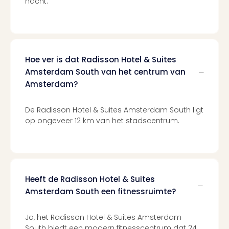
nacht.
and
the
curs
chil
Lon
Hoe ver is dat Radisson Hotel & Suites
Ove
Amsterdam South van het centrum van
Trav
Amsterdam?
Trav
Ove
Trav
De Radisson Hotel & Suites Amsterdam South ligt
Ove
op ongeveer 12 km van het stadscentrum.
ons
Ban
Duu
reiz
Col
Heeft de Radisson Hotel & Suites
Priv
Amsterdam South een fitnessruimte?
Ja, het Radisson Hotel & Suites Amsterdam
South biedt een modern fitnesscentrum dat 24