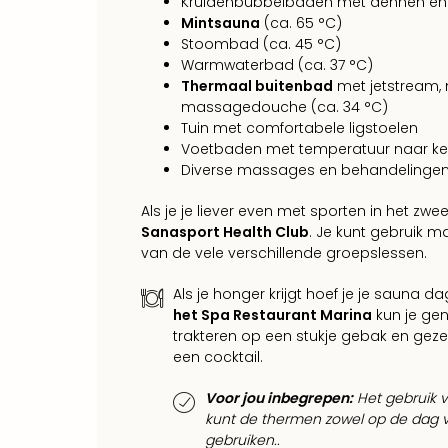
Kruidenbubbelbaden met dennen en l
Mintsauna
(ca. 65 °C)
Stoombad (ca. 45 °C)
Warmwaterbad (ca. 37 °C)
Thermaal buitenbad
met jetstream,
massagedouche (ca. 34 °C)
Tuin met comfortabele ligstoelen
Voetbaden met temperatuur naar k
Diverse massages en behandelingen (
Als je je liever even met sporten in het zw
Sanasport Health Club
. Je kunt gebruik 
van de vele verschillende groepslessen.
Als je honger krijgt hoef je je sauna d
het Spa Restaurant Marina
kun je gen
trakteren op een stukje gebak en gezel
een cocktail.
Voor jou inbegrepen:
Het gebruik va
kunt de thermen zowel op de dag v
gebruiken..