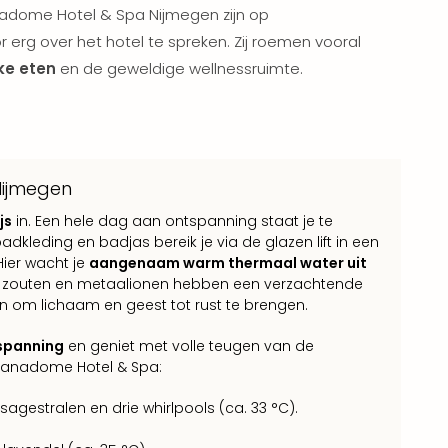
adome Hotel & Spa Nijmegen zijn op
r erg over het hotel te spreken. Zij roemen vooral
jke eten
en de geweldige wellnessruimte.
Nijmegen
js
in. Een hele dag aan ontspanning staat je te
dkleding en badjas bereik je via de glazen lift in een
Hier wacht je
aangenaam warm thermaal water uit
n, zouten en metaalionen hebben een verzachtende
n om lichaam en geest tot rust te brengen.
spanning
en geniet met volle teugen van de
 Sanadome Hotel & Spa:
gestralen en drie whirlpools (ca. 33 °C).