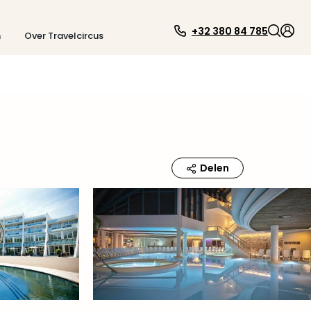
+32 380 84 785
n
Over Travelcircus
Delen