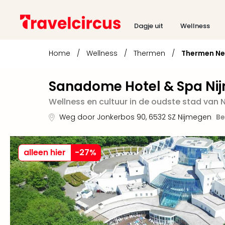
Dagje uit
Wellness
Home
/
Wellness
/
Thermen
/
Thermen Ne
Sanadome Hotel & Spa Ni
Wellness en cultuur in de oudste stad van 
Weg door Jonkerbos 90
,
6532 SZ
Nijmegen
Be
alleen hier
-
27
%