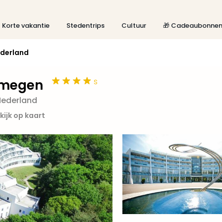
Korte vakantie
Stedentrips
Cultuur
🎁 Cadeaubonne
derland
s
jmegen
Nederland
kijk op kaart