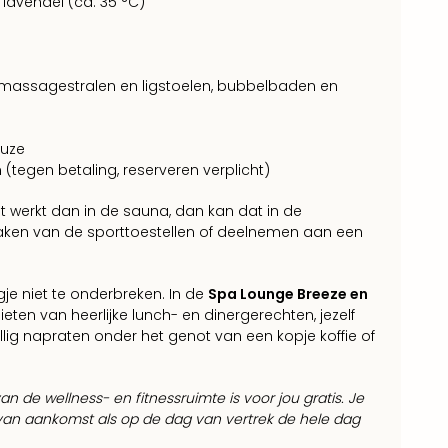
avendel (ca. 35 °C)
 massagestralen en ligstoelen, bubbelbaden en
euze
tegen betaling, reserveren verplicht)
eet werkt dan in de sauna, dan kan dat in de
maken van de sporttoestellen of deelnemen aan een
agje niet te onderbreken. In de
Spa Lounge Breeze en
ieten van heerlijke lunch- en dinergerechten, jezelf
lig napraten onder het genot van een kopje koffie of
n de wellness- en fitnessruimte is voor jou gratis. Je
an aankomst als op de dag van vertrek de hele dag