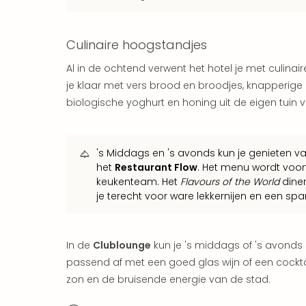
Culinaire hoogstandjes
Al in de ochtend verwent het hotel je met culinai
je klaar met vers brood en broodjes, knapperige mu
biologische yoghurt en honing uit de eigen tuin v
's Middags en 's avonds kun je genieten van
het
Restaurant Flow
. Het menu wordt voor
keukenteam. Het
Flavours of the World
diner
je terecht voor ware lekkernijen en een s
In de
Clublounge
kun je 's middags of 's avonds 
passend af met een goed glas wijn of een cocktai
zon en de bruisende energie van de stad.