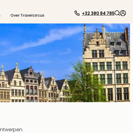
+32 380 84 785
n
Over Travelcircus
Antwerpen.