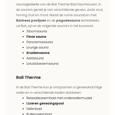
aan
saunagedeelte van de Bali Therme Bad Oeynhausen. In
The
de sauna's geniet je van verschillende geuren, zoals zout,
San
honing, fruit en munt. Naast de ruime saunatuin met
Bad
Balinees paviljoen
en de
pagodesauna
rechtstreeks
Nie
uit Bali, zijn er de volgende sauna's in het kuuroord:
Trop
Stoomsauna
Isla
Finse sauna
Clau
Panoramasauna
The
Lounge sauna
Kruidensauna
Bali
Aardsauna
The
Lotusbloesemsauna
Vaba
Spa
alle
Bali Therme
aan
Kort
In de Bali Therme kun je ontspannen in geneeskrachtige
vaka
water en in verschillende baden dobberen:
Relaxatiezwembad met onderwatermuziek
Naa
IJzeren genezingspool
bes
Oefenbad
Wee
Buitenzwembad