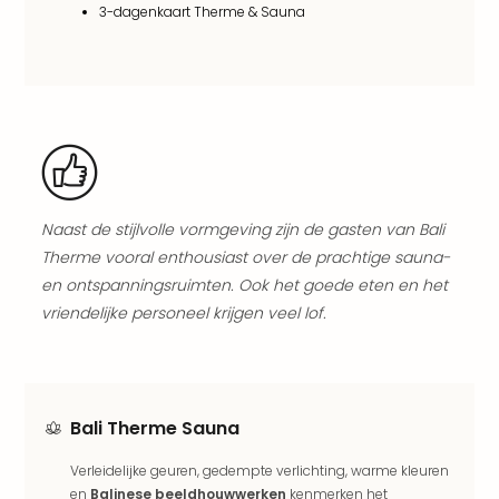
3-dagenkaart Therme & Sauna
The
Nede
The
Oost
alle
aan
Naa
cate
Well
Naast de stijlvolle vormgeving zijn de gasten van Bali
Cent
Therme vooral enthousiast over de prachtige sauna-
HUP
en ontspanningsruimten. Ook het goede eten en het
Hote
vriendelijke personeel krijgen veel lof.
Tau
Spa
Vie
Hou
Easy
Bali Therme Sauna
Bad
Oey
Verleidelijke geuren, gedempte verlichting, warme kleuren
alle
en
Balinese beeldhouwwerken
kenmerken het