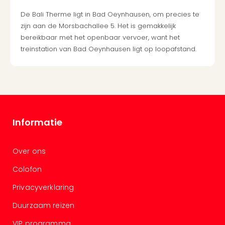
Cad
De Bali Therme ligt in Bad Oeynhausen, om precies te
Naa
zijn aan de Morsbachallee 5. Het is gemakkelijk
cate
bereikbaar met het openbaar vervoer, want het
Cad
treinstation van Bad Oeynhausen ligt op loopafstand.
Disn
Parij
cad
Mov
Park
cad
War
Informatie
Bros.
Stud
Over ons
Tour
cad
Colofon
Auto
in
Privacyverklaring
Stut
Duurzaam reizen
Harr
Pott
VIP programma