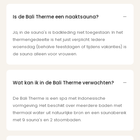
Berli
Mus
Is de Bali Therme een naaktsauna?
en
tent
The
Ja, in de sauna's is badkleding niet toegestaan. In het
Mak
thermengedeelte is het juist verplicht. Iedere
of
woensdag (behalve feestdagen of tijdens vakanties) is
Harr
de sauna alleen voor vrouwen.
Pott
Lon
Ga
of
Wat kan ik in de Bali Therme verwachten?
Thro
Stud
De Bali Therme is een spa met Indonesische
Tour
vormgeving. Het beschikt over meerdere baden met
Jura
thermaal water uit natuurlijke bron en een saunabereik
Worl
met 9 sauna's en 2 stoombaden.
Tent
Berli
Mer