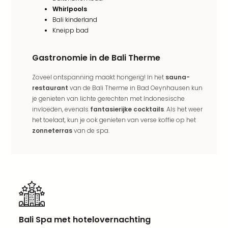
weg
Whirlpools
Wee
Bali kinderland
Belg
Kneipp bad
Wee
Duit
Wee
Gastronomie in de Bali Therme
Nede
Zoveel ontspanning maakt hongerig! In het
sauna-
alle
restaurant
van de Bali Therme in Bad Oeynhausen kun
wee
je genieten van lichte gerechten met Indonesische
weg
invloeden, evenals
fantasierijke cocktails
. Als het weer
Vaka
het toelaat, kun je ook genieten van verse koffie op het
Vaka
zonneterras
van de spa.
Oost
Vaka
Italië
alle
aan
Naa
cate
Hote
Bali Spa met hotelovernachting
Nach