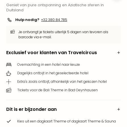
Geniet van pure ontspanning en Aziatische sferen in
Park
Duitsland
Puy
du
Hulp nodig?
+32 380 84 785
Fou
Bob
Je ontvangt je tickets uiterlijk 5 dagen van tevoren als
alle
barcode via e-mail.
deal
Wate
Exclusief voor klanten van Travelcircus
Trop
Isla
Overnachting in een hotel naar keuze
Rula
Dagelijks ontbijt in het geselecteerde hotel
The
Erdi
Extra's zoals ontbijt, afhankelijk van het gekozen hotel
alle
Tickets voor de Bali Therme in Bad Oeynhausen
deal
Dier
Zoo
Dit is er bijzonder aan
Berli
Sere
Kies uit een dagkaart Therme of dagkaart Therme & Sauna
Park