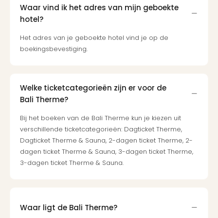
Ben
Waar vind ik het adres van mijn geboekte
&
hotel?
Pors
Mus
Het adres van je geboekte hotel vind je op de
Louv
boekingsbevestiging.
Mus
Kast
van
Welke ticketcategorieën zijn er voor de
Versa
Harr
Bali Therme?
Potte
Bij het boeken van de Bali Therme kun je kiezen uit
Visi
verschillende ticketcategorieën: Dagticket Therme,
of
Dagticket Therme & Sauna, 2-dagen ticket Therme, 2-
Mag
dagen ticket Therme & Sauna, 3-dagen ticket Therme,
Marv
3-dagen ticket Therme & Sauna.
Tent
Van
Gog
Mus
Ato
Waar ligt de Bali Therme?
🎁