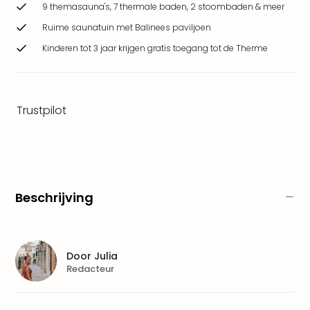
9 themasauna's, 7 thermale baden, 2 stoombaden & meer
Safa
Beek
Ruime saunatuin met Balinees paviljoen
Ber
Kinderen tot 3 jaar krijgen gratis toegang tot de Therme
Osn
Zoo
Zoo
Over
Trustpilot
Wild
Adve
Zoo
Emm
Gai
alle
Beschrijving
deal
Naa
Bes
Pret
Door
Julia
Eur
Redacteur
Pret
Duit