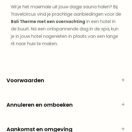
weg
Wil je het maximale uit jouw dagje sauna halen? Bij
Duu
Travelcircus vind je prachtige aanbiedingen voor de
hote
Bali Therme met een overnachting
in een hotel in
Vaka
de buurt. Na een ontspannende dag in de spa, kun
Stra
je in jouw hotel nagenieten in plaats van een lange
Wint
Kast
rit naar huis te maken.
alle
hote
Sted
Naa
bes
Voorwaarden
Eur
Lon
Parij
Pra
Annuleren en omboeken
Boe
alle
aan
Nede
Aankomst en omgeving