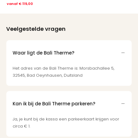
Cult
vanaf
€ 119,00
Naa
cate
Con
en
Veelgestelde vragen
sho
Blue
Man
Waar ligt de Bali Therme?
Gro
Moul
Rou
Het adres van de Bali Therme is: Morsbachallee 5,
-
32545, Bad Oeynhausen, Duitsland
Féer
Sho
The
Fans
Kan ik bij de Bali Therme parkeren?
Strik
Bac
Ja, je kunt bij de kassa een parkeerkaart krijgen voor
Exhib
circa € 1.
Berli
Loll