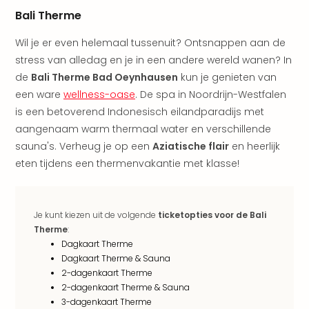
Pret
Bali Therme
Nede
Pret
Wil je er even helemaal tussenuit? Ontsnappen aan de
Belg
stress van alledag en je in een andere wereld wanen? In
alle
de
Bali Therme Bad Oeynhausen
kun je genieten van
aan
Well
een ware
wellness-oase
. De spa in Noordrijn-Westfalen
Naa
is een betoverend Indonesisch eilandparadijs met
bes
aangenaam warm thermaal water en verschillende
Well
sauna's. Verheug je op een
Aziatische flair
en heerlijk
Well
eten tijdens een thermenvakantie met klasse!
Duit
Well
Nede
Well
Je kunt kiezen uit de volgende
ticketopties voor de Bali
Oost
Therme
:
Dagkaart Therme
alle
Dagkaart Therme & Sauna
aan
2-dagenkaart Therme
The
2-dagenkaart Therme & Sauna
The
3-dagenkaart Therme
Duit