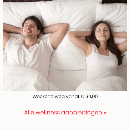
and
the
curs
chil
Lon
Ove
Trav
Trav
Ove
Trav
Ove
ons
Ban
Duu
reiz
Weekend weg vanaf € 34,00
Col
Priv
Alle wellness aanbiedingen »