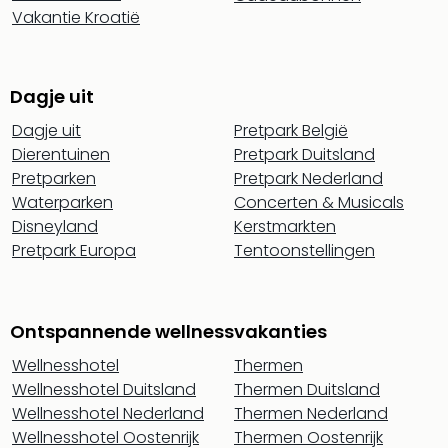
Vakantie Kroatië
Dagje uit
Dagje uit
Pretpark België
Dierentuinen
Pretpark Duitsland
Pretparken
Pretpark Nederland
Waterparken
Concerten & Musicals
Disneyland
Kerstmarkten
Pretpark Europa
Tentoonstellingen
Ontspannende wellnessvakanties
Wellnesshotel
Thermen
Wellnesshotel Duitsland
Thermen Duitsland
Wellnesshotel Nederland
Thermen Nederland
Wellnesshotel Oostenrijk
Thermen Oostenrijk