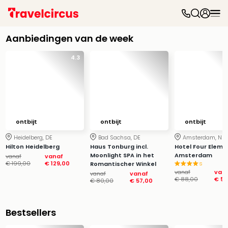
Dag
uit
Aanbiedingen van de week
Naa
cate
4.3
Pret
Disn
Parij
Eur
Park
ontbijt
ontbijt
ontbijt
Mov
Park
Heidelberg, DE
Bad Sachsa, DE
Amsterdam, NL
Hilton Heidelberg
Haus Tonburg incl.
Hotel Four Eleme
Eftel
Moonlight SPA in het
Amsterdam
vanaf
vanaf
Tove
€ 199,00
€ 129,00
s
Romantischer Winkel
Wali
vanaf
van
vanaf
vanaf
€ 88,00
€ 58
Belg
€ 80,00
€ 57,00
Parc
Astér
Bestsellers
Slag
Bell