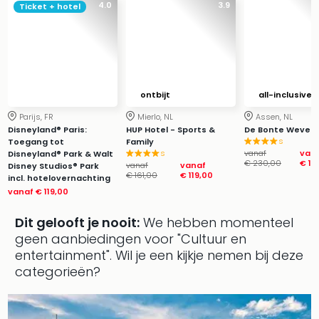
4.0
3.9
Ticket + hotel
Park
Puy
du
Fou
Bob
alle
ontbijt
all-inclusive
deal
Parijs, FR
Mierlo, NL
Assen, NL
Wate
Disneyland® Paris:
HUP Hotel - Sports &
De Bonte Wever
Trop
s
Toegang tot
Family
Isla
s
vanaf
van
Disneyland® Park & Walt
€ 230,00
€ 14
vanaf
vanaf
Disney Studios® Park
Rula
€ 161,00
€ 119,00
incl. hotelovernachting
The
vanaf
€ 119,00
Erdi
alle
Dit gelooft je nooit:
We hebben momenteel
deal
geen aanbiedingen voor "Cultuur en
Dier
entertainment".
Wil je een kijkje nemen bij deze
Zoo
categorieën?
Berli
Sere
Park