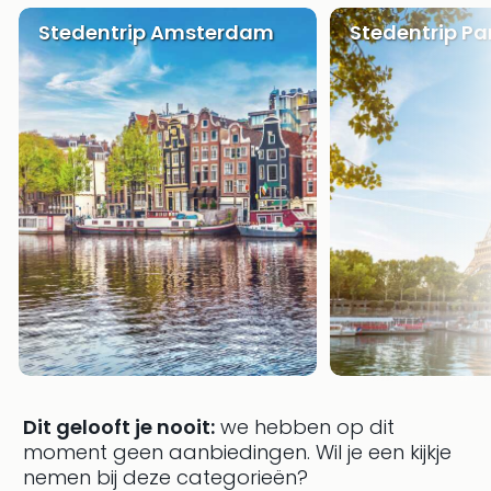
weg
Wee
Stedentrip Amsterdam
Stedentrip Par
Belg
Wee
Duit
Wee
Nede
alle
wee
weg
Vaka
Vaka
Oost
Vaka
Italië
alle
aan
Naa
Dit gelooft je nooit:
we hebben op dit
cate
moment geen aanbiedingen.
Wil je een kijkje
Hote
nemen bij deze categorieën?
Nach