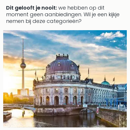
Ben
Dit gelooft je nooit:
we hebben op dit
&
moment geen aanbiedingen.
Wil je een kijkje
Pors
nemen bij deze categorieën?
Mus
Louv
Mus
Kast
van
Versa
Harr
Potte
Visi
of
Mag
Marv
Tent
Van
Gog
Mus
Ato
🎁