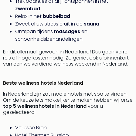
Trek baantjes of drijf ontspannen in het
Pret
Nede
zwembad
Pret
Relax in het
bubbelbad
Belg
Zweet al uw stress eruit in de
sauna
alle
Ontspan tijdens
massages
en
aan
schoonheidsbehandelingen
Well
Naa
En dit allemaal gewoon in Nederland! Dus geen verre
bes
reis of hoge kosten nodig. Zo geniet ook u binnenkort
Well
van een welverdiend wellness weekend in Nederland.
Well
Duit
Well
Beste wellness hotels Nederland
Nede
In Nederland zijn zat mooie hotels met spa te vinden.
Well
Om de keuze iets makkelijker te maken hebben wij onze
Oost
top 5 wellnesshotels in Nederland
voor u
alle
geselecteerd:
aan
The
Veluwse Bron
The
Duit
Hotel Thermen Bussloo