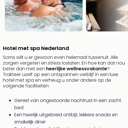
Safa
Beek
Ber
Osn
Zoo
Zoo
Over
Wild
Hotel met spa Nederland
Adve
Soms wilt u er gewoon even helemaal tussenuit. Alle
Zoo
zorgen vergeten en stress loslaten. En hoe kan dat nou
Emm
beter dan met een
heerlijke wellnessvakantie
?
Gai
Trakteer uzelf op een ontspannen verblijf in een luxe
alle
hotel met spa en verheug u onder andere op de
deal
volgende faciliteiten:
Naa
Bes
Geniet van ongestoorde nachtrust in een zacht
Pret
bed
Eur
Een heerlijk uitgebreid ontbijt, lekkere snacks en
Pret
smakelijk diner
Duit