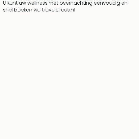
Cult
U kunt uw wellness met overnachting eenvoudig en
Naa
snel boeken via travelcircus.nl
cate
Con
en
sho
Blue
Man
Gro
Moul
Rou
-
Féer
Sho
The
Fans
Strik
Bac
Exhib
Berli
Loll