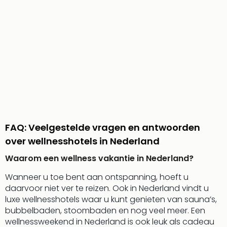
weg
Wee
Belg
Wee
Duit
Wee
Nede
alle
wee
weg
Vaka
Vaka
FAQ: Veelgestelde vragen en antwoorden
Oost
over wellnesshotels in Nederland
Vaka
Italië
Waarom een wellness vakantie in Nederland?
alle
Wanneer u toe bent aan ontspanning, hoeft u
aan
daarvoor niet ver te reizen. Ook in Nederland vindt u
Naa
luxe wellnesshotels waar u kunt genieten van sauna’s,
cate
bubbelbaden, stoombaden en nog veel meer. Een
Hote
wellnessweekend in Nederland is ook leuk als cadeau
Nach