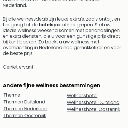
aan
Nederland.
The
San
Bij alle wellnessdeals zijn leuke extra’s, zoals ontbijt en
Bad
toegang tot de
hotelspa
, al inbegrepen. Stel uw
Nie
ideale wellness weekend samen met behandelingen
Trop
en extra diensten, die u voor een gunstige prijs direct
Isla
bij kunt boeken. Zo boekt u uw wellness met
Clau
overnachting in Nederland nog gemakkelijker en voor
The
de beste prijs.
Bali
The
Geniet ervan!
Vaba
Spa
alle
Andere fijne wellness bestemmingen
aan
Therme
Wellnesshotel
Kort
Thermen Duitsland
Wellnesshotel Duitsland
vaka
Thermen Nederland
Wellnesshotel Oostenrijk
Naa
Thermen Oostenrijk
bes
Wee