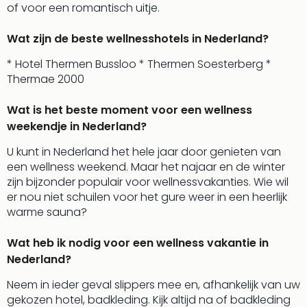
of voor een romantisch uitje.
weg
Duu
Wat zijn de beste wellnesshotels in Nederland?
hote
Vaka
* Hotel Thermen Bussloo * Thermen Soesterberg *
Stra
Thermae 2000
Wint
Kast
Wat is het beste moment voor een wellness
alle
weekendje in Nederland?
hote
Sted
U kunt in Nederland het hele jaar door genieten van
Naa
een wellness weekend. Maar het najaar en de winter
bes
zijn bijzonder populair voor wellnessvakanties. Wie wil
Eur
er nou niet schuilen voor het gure weer in een heerlijk
Lon
warme sauna?
Parij
Pra
Wat heb ik nodig voor een wellness vakantie in
Boe
Nederland?
alle
aan
Neem in ieder geval slippers mee en, afhankelijk van uw
Nede
gekozen hotel, badkleding. Kijk altijd na of badkleding