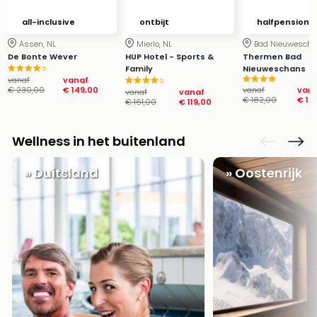
Park
all-inclusive
ontbijt
halfpension
Puy
du
Assen, NL
Mierlo, NL
Bad Nieuwescha
De Bonte Wever
HUP Hotel - Sports &
Thermen Bad
Fou
s
Family
Nieuweschans
Bob
vanaf
vanaf
s
alle
€ 230,00
€ 149,00
vanaf
van
vanaf
vanaf
€ 182,00
€ 12
€ 161,00
€ 119,00
deal
Wate
Trop
Wellness in het buitenland
Isla
Rula
» Duitsland
» Oostenrijk
The
Erdi
alle
deal
Dier
Zoo
Berli
Sere
Park