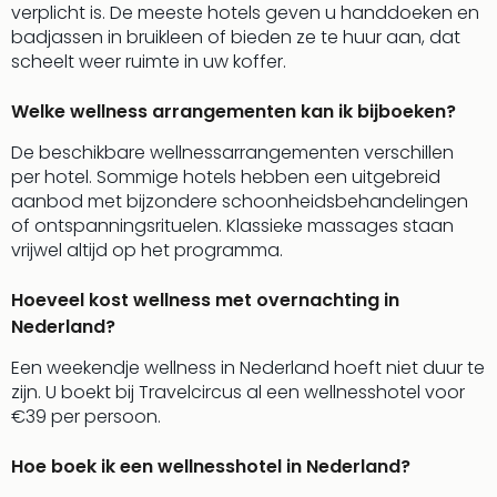
Ams
verplicht is. De meeste hotels geven u handdoeken en
Den
badjassen in bruikleen of bieden ze te huur aan, dat
Haa
scheelt weer ruimte in uw koffer.
Rot
Utre
Welke wellness arrangementen kan ik bijboeken?
alle
De beschikbare wellnessarrangementen verschillen
aan
per hotel. Sommige hotels hebben een uitgebreid
Duit
aanbod met bijzondere schoonheidsbehandelingen
Berli
of ontspanningsrituelen. Klassieke massages staan
Düss
vrijwel altijd op het programma.
Ham
Keul
Hoeveel kost wellness met overnachting in
Mün
alle
Nederland?
aan
Een weekendje wellness in Nederland hoeft niet duur te
Belg
zijn. U boekt bij Travelcircus al een wellnesshotel voor
Ant
€39 per persoon.
Brus
alle
Hoe boek ik een wellnesshotel in Nederland?
aan