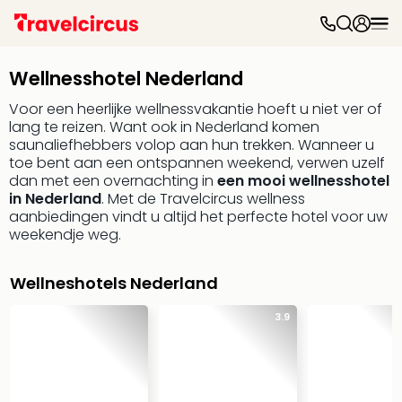
Dag
uit
Wellnesshotel Nederland
Naa
cate
Voor een heerlijke wellnessvakantie hoeft u niet ver of
Pret
lang te reizen. Want ook in Nederland komen
Disn
saunaliefhebbers volop aan hun trekken. Wanneer u
toe bent aan een ontspannen weekend, verwen uzelf
Parij
dan met een overnachting in
een mooi wellnesshotel
Eur
in Nederland
. Met de Travelcircus wellness
Park
aanbiedingen vindt u altijd het perfecte hotel voor uw
Mov
weekendje weg.
Park
Eftel
Tove
Wellneshotels Nederland
Wali
3.9
Belg
Parc
Astér
Slag
Bell