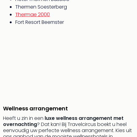
The
Thermen Soesterberg
Nede
Thermae 2000
The
Fort Resort Beemster
Oost
alle
aan
Naa
cate
Well
Cent
HUP
Hote
Tau
Spa
Vie
Hou
Wellness arrangement
Easy
Heeft u zin in een
luxe wellness arrangement met
Bad
overnachting
? Dat kan! Bij Travelcircus boekt u heel
Oey
eenvoudig uw perfecte wellness arrangement. Kies uit
alle
ons aanbod van de mooiste wellnesshotels in