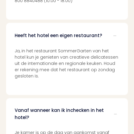
800 8840488 (10:00 - 18:00)
Berli
Mus
en
tent
The
Heeft het hotel een eigen restaurant?
Mak
of
Harr
Ja, in het restaurant SommerGarten van het
Pott
hotel kun je genieten van creatieve delicatessen
Lon
uit de internationale en regionale keuken. Houd
Ga
er rekening mee dat het restaurant op zondag
gesloten is.
of
Thro
Stud
Tour
Jura
Worl
Vanaf wanneer kan ik inchecken in het
Tent
hotel?
Berli
Mer
Je kamer is op de dag van aankomst vanaf