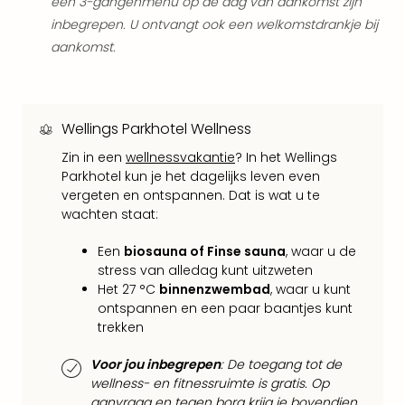
een 3-gangenmenu op de dag van aankomst zijn
Ams
inbegrepen. U ontvangt ook een welkomstdrankje bij
Den
Haa
aankomst.
Rot
Utre
alle
aan
Wellings Parkhotel Wellness
Duit
Zin in een
wellnessvakantie
? In het Wellings
Berli
Parkhotel kun je het dagelijks leven even
Düss
vergeten en ontspannen. Dat is wat u te
Ham
wachten staat:
Keul
Mün
Een
biosauna of Finse sauna
, waar u de
alle
stress van alledag kunt uitzweten
aan
Het 27 °C
binnenzwembad
, waar u kunt
Belg
ontspannen en een paar baantjes kunt
Ant
trekken
Brus
alle
Voor jou inbegrepen
: De toegang tot de
wellness- en fitnessruimte is gratis. Op
aan
aanvraag en tegen borg krijg je bovendien