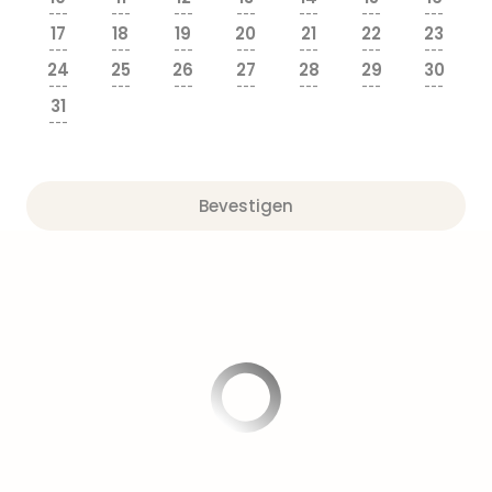
Pret
---
---
---
---
---
---
---
Nede
17
18
19
20
21
22
23
Pret
---
---
---
---
---
---
---
24
25
26
27
28
29
30
Belg
---
---
---
---
---
---
---
alle
31
aan
---
Well
Naa
bes
Bevestigen
Well
Well
Duit
Well
Nede
Well
Oost
alle
aan
The
The
Duit