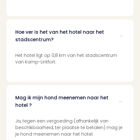
Cad
Naa
cate
Cad
Hoe ver is het van het hotel naar het
Disn
stadscentrum?
Parij
cad
Mov
Het hotel ligt op 0,8 km van het stadscentrum
Park
van Kamp-Lintfort.
cad
War
Bros.
Stud
Tour
Mag ik mijn hond meenemen naar het
cad
hotel ?
Auto
in
Ja, tegen een vergoeding (afhankelijk van
Stut
beschikbaarheid, ter plaatse te betalen) mag je
Harr
je hond meenemen naar het hotel.
Pott