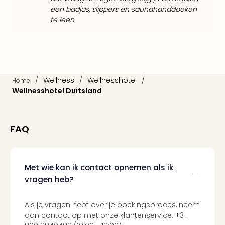
Cult
een badjas, slippers en saunahanddoeken
Naa
te leen.
cate
Con
en
sho
Blue
Man
/
Wellness
/
Wellnesshotel
/
Home
Gro
Wellnesshotel Duitsland
Moul
Rou
-
FAQ
Féer
Sho
The
Fans
Met wie kan ik contact opnemen als ik
Strik
vragen heb?
Bac
Exhib
Als je vragen hebt over je boekingsproces, neem
Berli
dan contact op met onze klantenservice: +31
Loll