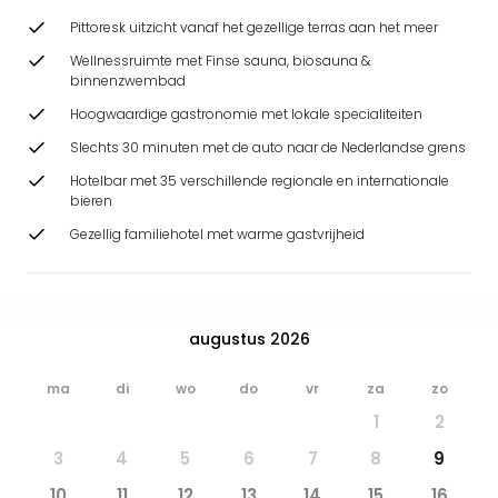
Safa
Pittoresk uitzicht vanaf het gezellige terras aan het meer
Beek
Ber
Wellnessruimte met Finse sauna, biosauna &
binnenzwembad
Osn
Zoo
Hoogwaardige gastronomie met lokale specialiteiten
Zoo
Slechts 30 minuten met de auto naar de Nederlandse grens
Over
Hotelbar met 35 verschillende regionale en internationale
Wild
bieren
Adve
Zoo
Gezellig familiehotel met warme gastvrijheid
Emm
Gai
alle
deal
augustus 2026
Naa
Bes
ma
di
wo
do
vr
za
zo
Pret
1
2
Eur
Pret
3
4
5
6
7
8
9
Duit
10
11
12
13
14
15
16