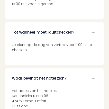
Ben
15:00 uur voor je gereed.
&
Pors
Mus
Louv
Mus
Tot wanneer moet ik uitchecken?
Kast
van
Versa
Je dient op de dag van vertrek voor 11:00 uit te
Harr
checken.
Potte
Visi
of
Mag
Marv
Waar bevindt het hotel zich?
Tent
Van
Het adres van het hotel is:
Gog
Neuendickstrasse 96
Mus
47475 Kamp-Lintfort
Ato
Duitsland
🎁