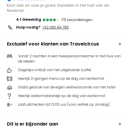
Park
Kom aan en voel je goed: Genieten in het hart van de
Nederrijn
Puy
du
4.1
geweldig
175
beoordelingen
Fou
Hulp nodig?
+32 380 84 785
Bob
alle
deal
Exclusief voor klanten van Travelcircus
Wate
Trop
Vanaf 2 nachten in een tweepersoonskamer in het Huis van
de Ideeën
Isla
Rula
Dagelijks ontbijt van het uitgebreide buffet
The
Heerlijk 3-gangen menu op de dag van aankomst
Erdi
Gratis gebruik van de eigen wellnessruimte van het hotel
alle
deal
Heerlijk welkomstdrankje op de dag van aankomst
Dier
Laat uitchecken tot 12:00 uur (voor vertrek op zondag)
Zoo
Berli
Sere
Dit is er bijzonder aan
Park