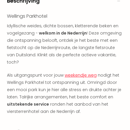
Beschrijving
aan
The
San
Wellings Parkhotel
Bad
Idyllische weides, dichte bossen, kletterende beken en
Nie
vogelgezang -
welkom in de Nederrijn
! Deze omgeving
Trop
die ontspanning belooft, ontdek je het beste met een
Isla
Clau
fietstocht op de Nederrijnroute, de langste fietsroute
The
van Duitsland. Klinkt als de perfecte actieve vakantie,
Bali
toch?
The
Vaba
Als uitgangspunt voor jouw
weekendje weg
nodigt het
Spa
Wellings Parkhotel tot ontspanning uit. Omringd door
alle
een mooi park kun je hier alle stress en drukte achter je
aan
laten. Talrijke arrangementen, het beste comfort en
Kort
uitstekende service
ronden het aanbod van het
vaka
Naa
viersterrenhotel aan de Nederrijn af.
bes
Wee