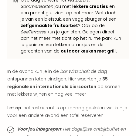
Overdag verwent het
restaurant
weg
SommerGarten
jou met
lekkere creaties
en
Duu
een prachtig uitzicht op het meer. Wat dacht
hote
je van een biefstuk, een veggieburger of een
Vaka
zelfgemaakte fruitsorbet
? Ook op de
Stra
SeeTerrasse
kun je genieten. Gelegen direct
Wint
aan het meer met zicht op het ruime park, kun
Kast
je genieten van lekkere drankjes en de
gerechten van de
outdoor keuken met grill.
alle
hote
Sted
Naa
In de avond kun je in de
bar Wirtschaft
de dag
bes
ontspannen laten eindigen. Hier wachten je
35
Eur
regionale en internationale biersoorten
op samen
Lon
met lekkere wijnen en nog veel meer
Parij
Pra
Let op
: het restaurant is op zondag gesloten, wel kun je
Boe
voor een andere avond een tafel reserveren.
alle
aan
Voor jou inbegrepen
: Het dagelijkse ontbijtbuffet en
Nede