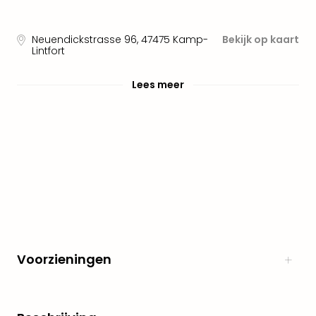
The
Nede
Neuendickstrasse 96
,
47475
Kamp-
Bekijk op kaart
The
Lintfort
Oost
alle
Lees meer
aan
Naa
cate
Well
Cent
HUP
Hote
Tau
Spa
Vie
Hou
Voorzieningen
Easy
Bad
Oey
alle