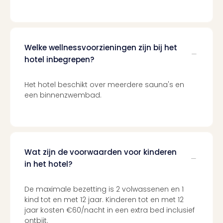
and
the
curs
chil
Welke wellnessvoorzieningen zijn bij het
Lon
hotel inbegrepen?
Ove
Trav
Trav
Het hotel beschikt over meerdere sauna's en
Ove
een binnenzwembad.
Trav
Ove
ons
Ban
Duu
Wat zijn de voorwaarden voor kinderen
reiz
in het hotel?
Col
Priv
De maximale bezetting is 2 volwassenen en 1
kind tot en met 12 jaar. Kinderen tot en met 12
jaar kosten €60/nacht in een extra bed inclusief
ontbijt.