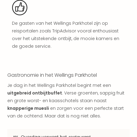
weg
Wee
Belg
Wee
De gasten van het Wellings Parkhotel zijn op
Duit
reisportalen zoals TripAdvisor vooral enthousiast
Wee
over het uitstekende ontbijt, de mooie kamers en
Nede
de goede service.
alle
wee
weg
Vaka
Vaka
Gastronomie in het Wellings Parkhotel
Oost
Je dag in het Wellings Parkhotel begint met een
Vaka
uitgebreid ontbijtbuffet
. Verse groenten, sappig fruit
Italië
en grote worst- en kaasschotels staan naast
alle
aan
knapperige muesli
en zorgen voor een perfecte start
Naa
van de ochtend. Maar dat is nog niet alles.
cate
Hote
Nach