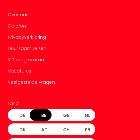
Over ons
Colofon
Privacyverklaring
Duurzaam reizen
VIP programma
Vacatures
Veelgestelde vragen
Land
DE
BE
GB
NL
DK
AT
CH
FR