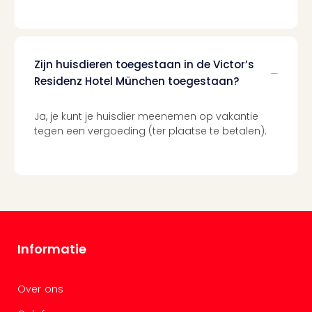
Ben
&
Pors
Mus
Zijn huisdieren toegestaan in de Victor’s
Louv
Mus
Residenz Hotel München toegestaan?
Kast
van
Ja, je kunt je huisdier meenemen op vakantie
Versa
tegen een vergoeding (ter plaatse te betalen).
Harr
Potte
Visi
of
Mag
Marv
Tent
Informatie
Van
Gog
Mus
Over ons
Ato
🎁