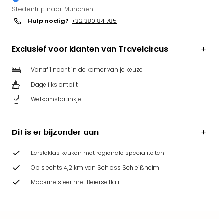
Park
Stedentrip naar München
Puy
Hulp nodig?
+32 380 84 785
du
Fou
Exclusief voor klanten van Travelcircus
Bob
alle
Vanaf 1 nacht in de kamer van je keuze
deal
Wate
Dagelijks ontbijt
Trop
Welkomstdrankje
Isla
Rula
The
Dit is er bijzonder aan
Erdi
alle
Eersteklas keuken met regionale specialiteiten
deal
Op slechts 4,2 km van Schloss Schleißheim
Dier
Zoo
Moderne sfeer met Beierse flair
Berli
Sere
Park