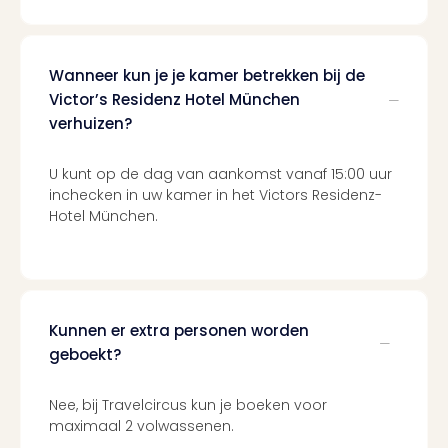
Berli
Mus
en
Wanneer kun je je kamer betrekken bij de
tent
Victor’s Residenz Hotel München
The
Mak
verhuizen?
of
Harr
U kunt op de dag van aankomst vanaf 15:00 uur
Pott
inchecken in uw kamer in het Victors Residenz-
Lon
Hotel München.
Ga
of
Thro
Stud
Tour
Kunnen er extra personen worden
Jura
geboekt?
Worl
Tent
Nee, bij Travelcircus kun je boeken voor
Berli
maximaal 2 volwassenen.
Mer