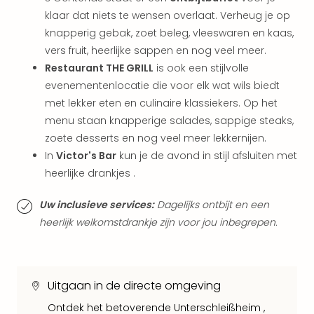
weg
klaar dat niets te wensen overlaat. Verheug je op
Wee
Belg
knapperig gebak, zoet beleg, vleeswaren en kaas,
Wee
vers fruit, heerlijke sappen en nog veel meer.
Duit
Restaurant THE GRILL
is ook een stijlvolle
Wee
evenementenlocatie die voor elk wat wils biedt
Nede
met lekker eten en culinaire klassiekers. Op het
alle
menu staan knapperige salades, sappige steaks,
wee
zoete desserts en nog veel meer lekkernijen.
weg
Vaka
In
Victor's Bar
kun je de avond in stijl afsluiten met
Vaka
heerlijke drankjes .
Oost
Vaka
Uw inclusieve services:
Dagelijks ontbijt en een
Italië
heerlijk welkomstdrankje zijn voor jou inbegrepen.
alle
aan
Naa
cate
Uitgaan in de directe omgeving
Hote
Ontdek het betoverende Unterschleißheim ,
Nach