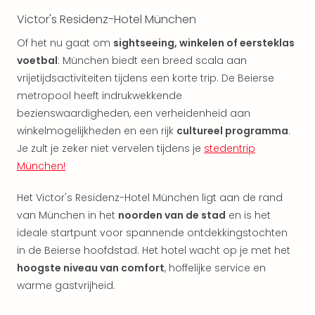
The
Victor's Residenz-Hotel München
Nede
The
Of het nu gaat om
sightseeing, winkelen of eersteklas
Oost
voetbal
: München biedt een breed scala aan
alle
vrijetijdsactiviteiten tijdens een korte trip. De Beierse
aan
metropool heeft indrukwekkende
Naa
bezienswaardigheden, een verheidenheid aan
cate
winkelmogelijkheden en een rijk
cultureel programma
.
Well
Je zult je zeker niet vervelen tijdens je
stedentrip
Cent
München!
HUP
Hote
Tau
Het Victor's Residenz-Hotel München ligt aan de rand
Spa
van München in het
noorden van de stad
en is het
Vie
ideale startpunt voor spannende ontdekkingstochten
Hou
in de Beierse hoofdstad. Het hotel wacht op je met het
Easy
hoogste niveau van comfort
, hoffelijke service en
Bad
warme gastvrijheid.
Oey
alle