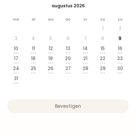
Safa
augustus 2026
Beek
Ber
ma
di
wo
do
vr
za
zo
Osn
1
2
Zoo
Zoo
3
4
5
6
7
8
9
Over
10
11
12
13
14
15
16
Wild
---
---
---
---
---
---
---
Adve
17
18
19
20
21
22
23
Zoo
---
---
---
---
---
---
---
24
25
26
27
28
29
30
Emm
---
---
---
---
---
---
---
Gai
31
alle
---
deal
Naa
Bes
Bevestigen
Pret
Eur
Pret
Duit