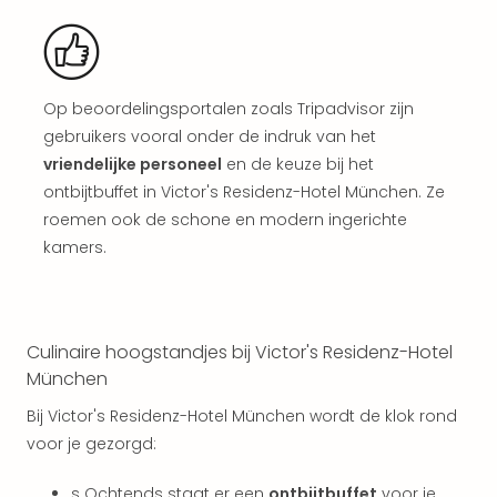
aan
The
San
Bad
Nie
Op beoordelingsportalen zoals Tripadvisor zijn
Trop
gebruikers vooral onder de indruk van het
Isla
vriendelijke personeel
en de keuze bij het
Clau
ontbijtbuffet in Victor's Residenz-Hotel München. Ze
The
roemen ook de schone en modern ingerichte
Bali
kamers.
The
Vaba
Spa
alle
Culinaire hoogstandjes bij Victor's Residenz-Hotel
aan
Kort
München
vaka
Bij Victor's Residenz-Hotel München wordt de klok rond
Naa
voor je gezorgd:
bes
Wee
s Ochtends staat er een
ontbijtbuffet
voor je