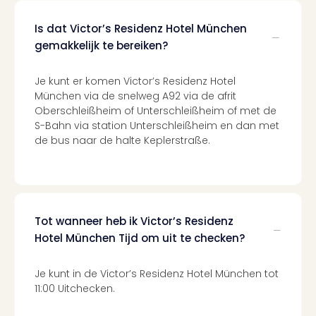
Cult
Naa
Is dat Victor’s Residenz Hotel München
cate
gemakkelijk te bereiken?
Con
en
sho
Je kunt er komen Victor’s Residenz Hotel
Blue
München via de snelweg A92 via de afrit
Man
Oberschleißheim of Unterschleißheim of met de
Gro
S-Bahn via station Unterschleißheim en dan met
Moul
de bus naar de halte Keplerstraße.
Rou
-
Féer
Sho
The
Tot wanneer heb ik Victor’s Residenz
Fans
Hotel München Tijd om uit te checken?
Strik
Bac
Je kunt in de Victor’s Residenz Hotel München tot
Exhib
11:00 Uitchecken.
Berli
Loll