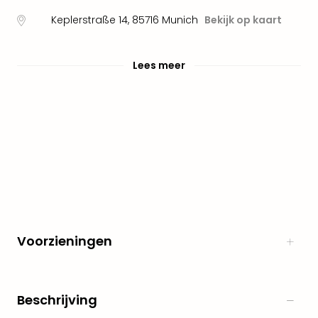
Pret
Nede
Keplerstraße 14
,
85716
Munich
Bekijk op kaart
Pret
Belg
alle
Lees meer
aan
Well
Naa
bes
Well
Well
Duit
Well
Nede
Well
Oost
Voorzieningen
alle
aan
The
Beschrijving
The
Duit