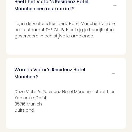
Heeft het Victor’s Residenz Hotel
Ams
Den
München een restaurant?
Haa
Rot
Ja, in de Victor’s Residenz Hotel München vind je
Utre
het restaurant THE CLUB. Hier krijg je heerlijk eten
alle
geserveerd in een stijlvolle ambiance.
aan
Duit
Berli
Düss
Ham
Waar is Victor’s Residenz Hotel
Keul
München?
Mün
alle
Deze Victor’s Residenz Hotel München staat hier:
aan
Keplerstraße 14
Belg
85716 Munich
Ant
Duitsland
Brus
alle
aan