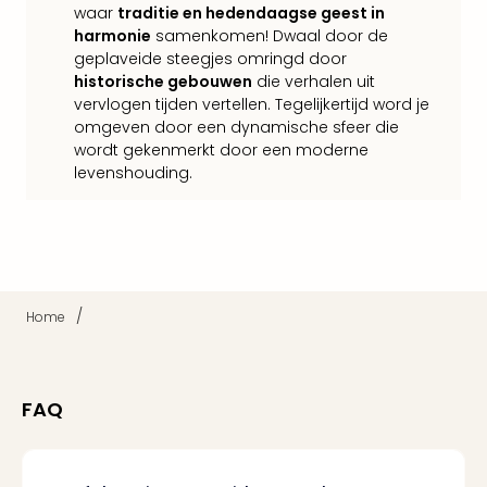
waar
traditie en hedendaagse geest in
weg
harmonie
samenkomen! Dwaal door de
Duu
geplaveide steegjes omringd door
hote
historische gebouwen
die verhalen uit
Vaka
vervlogen tijden vertellen. Tegelijkertijd word je
Stra
omgeven door een dynamische sfeer die
Wint
wordt gekenmerkt door een moderne
Kast
levenshouding.
alle
hote
Sted
Naa
bes
Eur
/
Home
Lon
Parij
Pra
Boe
FAQ
alle
aan
Nede