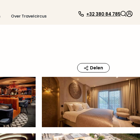
+32 380 84 785
n
Over Travelcircus
Delen