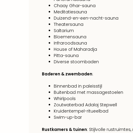
Chaay Ghar-sauna
Meditatiesauna
Duizend-en-een-nacht-sauna
Theatersauna
Saltarium
Bloemensauna
Infraroodsauna
House of Maharadja
Pitta-sauna
Diverse stoombaden
Baderen & zwembaden
:
Binnenbad in paleisstijl
Buitenbad met massagestoelen
Whirlpools
Zoutwaterbad Adalaj Stepwell
Kruidentempel-ritueelbad
Swim-up-bar
Rustkamers & tuinen
: Stijlvolle rustruimte