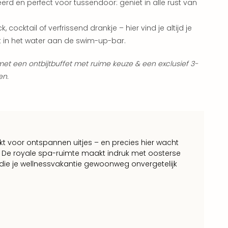
erd en perfect voor tussendoor: geniet in alle rust van
 cocktail of verfrissend drankje – hier vind je altijd je
t in het water aan de swim-up-bar.
met een ontbijtbuffet met ruime keuze & een exclusief 3-
en.
ikt voor ontspannen uitjes – en precies hier wacht
. De royale spa-ruimte maakt indruk met oosterse
en die je wellnessvakantie gewoonweg onvergetelijk