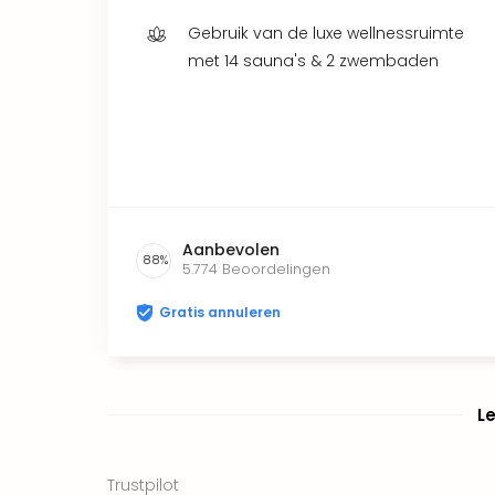
Gebruik van de luxe wellnessruimte
met 14 sauna's & 2 zwembaden
Aanbevolen
88
%
5.774
Beoordelingen
Gratis annuleren
L
Trustpilot