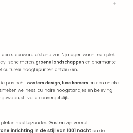
 op een steenworp afstand van Nijmegen wacht een plek
idyllische meren,
groene landschappen
en charmante
f culturele hoogtepunten ontdekken.
tie pas echt:
oosters design, luxe kamers
en een unieke
smelten wellness, culinaire hoogstandjes en beleving
ngewoon, stijlvol en onvergetelijk.
 plek is heel bijzonder. Gasten zijn vooral
ne inrichting in de stijl van 1001 nacht
en de