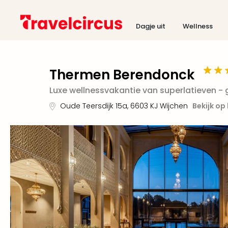
Dagje uit
Wellness
Thermen Berendonck
Luxe wellnessvakantie van superlatieven -
Oude Teersdijk 15a
,
6603 KJ
Wijchen
Bekijk op