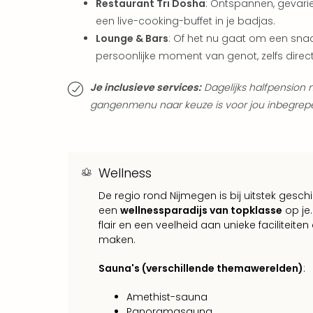
Restaurant Tri Dosha
: Ontspannen, gevarie
een live-cooking-buffet in je badjas.
Lounge & Bars
: Of het nu gaat om een snack,
persoonlijke moment van genot, zelfs direc
Je inclusieve services:
Dagelijks halfpension 
gangenmenu naar keuze is voor jou inbegrep
Wellness
De regio rond Nijmegen is bij uitstek gesch
een
wellnessparadijs van topklasse
op je
flair en een veelheid aan unieke faciliteit
maken.
Sauna's (verschillende themawerelden)
:
Amethist-sauna
Panoramasauna