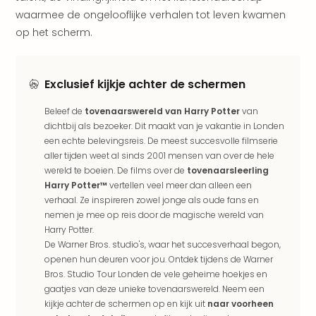
aan
waarmee de ongelooflijke verhalen tot leven kwamen
The
op het scherm.
San
Bad
Nie
Exclusief kijkje achter de schermen
Trop
Isla
Beleef de
tovenaarswereld van Harry Potter
van
Clau
dichtbij als bezoeker. Dit maakt van je vakantie in Londen
The
een echte belevingsreis. De meest succesvolle filmserie
Bali
aller tijden weet al sinds 2001 mensen van over de hele
The
wereld te boeien. De films over de
tovenaarsleerling
Vaba
Harry Potter™
vertellen veel meer dan alleen een
Spa
verhaal. Ze inspireren zowel jonge als oude fans en
alle
nemen je mee op reis door de magische wereld van
aan
Harry Potter.
Kort
De Warner Bros. studio's, waar het succesverhaal begon,
vaka
openen hun deuren voor jou. Ontdek tijdens de Warner
Naa
Bros. Studio Tour Londen de vele geheime hoekjes en
bes
gaatjes van deze unieke tovenaarswereld. Neem een
Wee
kijkje achter de schermen op en kijk uit
naar voorheen