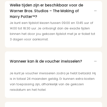
and
Welke tijden zijn er beschikbaar voor de
the
Warner Bros. Studios – The Making of
curs
Harry Potter™?
chil
Je kunt een tijdslot kiezen tussen 09:00 en 13:45 uur of
Lon
14:00 tot 18:30 uur. Je ontvangt dan de exacte tijden
Ove
binnen het door jou gekozen tijdslot met je e-ticket tot
Trav
3 dagen voor aankomst.
Trav
Ove
Trav
Ove
ons
Wanneer kan ik de voucher inwisselen?
Ban
Duu
Je kunt je voucher inwisselen zodra je hebt betaald. Hij
reiz
is in totaal 24 maanden geldig. Er kunnen extra kosten
Col
van toepassing zijn, afhankelijk van de gekozen
Priv
reisdatum en het hotel.