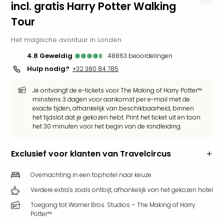
incl. gratis Harry Potter Walking
Park
Tour
Puy
du
Het magische avontuur in Londen
Fou
Bob
4.8
geweldig
48863
beoordelingen
alle
Hulp nodig?
+32 380 84 785
deal
Wate
Je ontvangt de e-tickets voor The Making of Harry Potter™
Trop
minstens 3 dagen voor aankomst per e-mail met de
Isla
exacte tijden, afhankelijk van beschikbaarheid, binnen
het tijdslot dat je gekozen hebt. Print het ticket uit en toon
Rula
het 30 minuten voor het begin van de rondleiding.
The
Erdi
alle
Exclusief voor klanten van Travelcircus
deal
Dier
Overnachting in een tophotel naar keuze
Zoo
Verdere extra's zoals ontbijt, afhankelijk van het gekozen hotel
Berli
Toegang tot Warner Bros. Studios – The Making of Harry
Sere
Potter™
Park