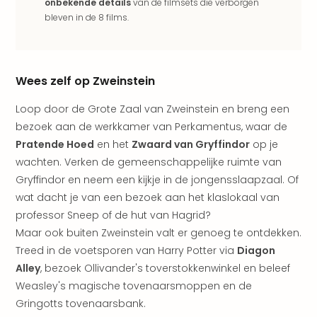
weg
onbekende details
van de filmsets die verborgen
Wee
bleven in de 8 films.
Belg
Wee
Duit
Wee
Wees zelf op Zweinstein
Nede
Loop door de Grote Zaal van Zweinstein en breng een
alle
wee
bezoek aan de werkkamer van Perkamentus, waar de
weg
Pratende Hoed
en het
Zwaard van Gryffindor
op je
Vaka
wachten. Verken de gemeenschappelijke ruimte van
Vaka
Gryffindor en neem een kijkje in de jongensslaapzaal. Of
Oost
wat dacht je van een bezoek aan het klaslokaal van
Vaka
professor Sneep of de hut van Hagrid?
Italië
Maar ook buiten Zweinstein valt er genoeg te ontdekken.
alle
aan
Treed in de voetsporen van Harry Potter via
Diagon
Naa
Alley
, bezoek Ollivander's toverstokkenwinkel en beleef
cate
Weasley's magische tovenaarsmoppen en de
Hote
Gringotts tovenaarsbank.
Nach