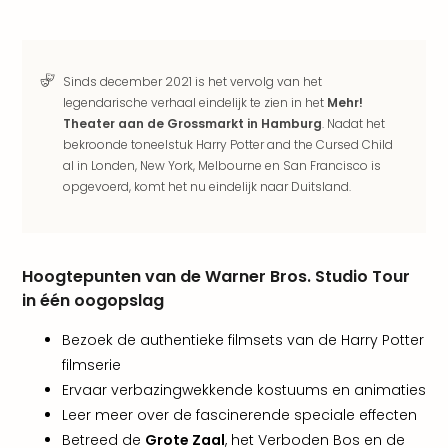
Ams
Den
Haa
Rot
Sinds december 2021 is het vervolg van het
Utre
legendarische verhaal eindelijk te zien in het
Mehr!
alle
Theater aan de Grossmarkt in Hamburg
. Nadat het
aan
bekroonde toneelstuk Harry Potter and the Cursed Child
Duit
al in Londen, New York, Melbourne en San Francisco is
Berli
opgevoerd, komt het nu eindelijk naar Duitsland.
Düss
Ham
Keul
Mün
Hoogtepunten van de Warner Bros. Studio Tour
alle
in één oogopslag
aan
Belg
Bezoek de authentieke filmsets van de Harry Potter
Ant
filmserie
Brus
Ervaar verbazingwekkende kostuums en animaties
alle
Leer meer over de fascinerende speciale effecten
aan
Betreed de
Grote Zaal
, het Verboden Bos en de