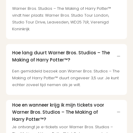
Ben
&
Warner Bros. Studios – The Making of Harry Potter™
Pors
vindt hier plaats: Warner Bros. Studio Tour London,
Mus
Studio Tour Drive, Leavesden, WD25 7LR, Verenigd
Louv
Koninkrijk.
Mus
Kast
van
Hoe lang duurt Warner Bros. Studios – The
Versa
Making of Harry Potter™?
Harr
Potte
Een gemiddeld bezoek aan Warner Bros. Studios – The
Visi
Making of Harry Potter™ duurt ongeveer 3,5 uur. Je kunt
of
echter zoveel tijd nemen als je wilt.
Mag
Marv
Tent
Hoe en wanneer krijg ik mijn tickets voor
Van
Warner Bros. Studios – The Making of
Gog
Mus
Harry Potter™?
Ato
Je ontvangt je e-tickets voor Warner Bros. Studios –
🎁