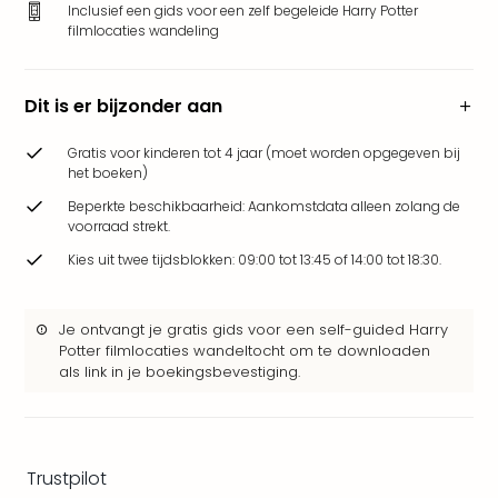
Inclusief een gids voor een zelf begeleide Harry Potter
Safa
filmlocaties wandeling
Beek
Ber
Osn
Dit is er bijzonder aan
Zoo
Zoo
Gratis voor kinderen tot 4 jaar (moet worden opgegeven bij
Over
het boeken)
Wild
Beperkte beschikbaarheid: Aankomstdata alleen zolang de
Adve
voorraad strekt.
Zoo
Emm
Kies uit twee tijdsblokken: 09:00 tot 13:45 of 14:00 tot 18:30.
Gai
alle
Je ontvangt je gratis gids voor een self-guided Harry
deal
Potter filmlocaties wandeltocht om te downloaden
Naa
als link in je boekingsbevestiging.
Bes
Pret
Eur
Pret
Trustpilot
Duit