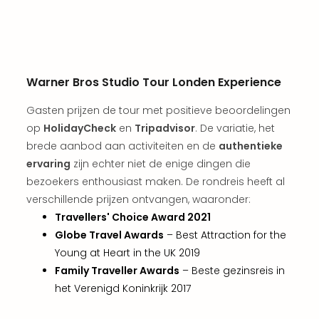
weg
Duu
hote
Vaka
Stra
Warner Bros Studio Tour Londen Experience
Wint
Kast
Gasten prijzen de tour met positieve beoordelingen
alle
op
HolidayCheck
en
Tripadvisor
. De variatie, het
hote
brede aanbod aan activiteiten en de
authentieke
Sted
ervaring
zijn echter niet de enige dingen die
Naa
bezoekers enthousiast maken. De rondreis heeft al
bes
Eur
verschillende prijzen ontvangen, waaronder:
Lon
Travellers' Choice Award 2021
Parij
Globe Travel Awards
– Best Attraction for the
Pra
Young at Heart in the UK 2019
Boe
Family Traveller Awards
– Beste gezinsreis in
alle
het Verenigd Koninkrijk 2017
aan
Nede