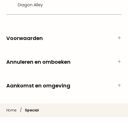
Cult
Diagon Alley
Naa
cate
Con
en
sho
Voorwaarden
Blue
Man
Gro
Moul
Annuleren en omboeken
Rou
-
Féer
Sho
Aankomst en omgeving
The
Fans
Strik
Bac
/
Home
Special
Exhib
Berli
Loll