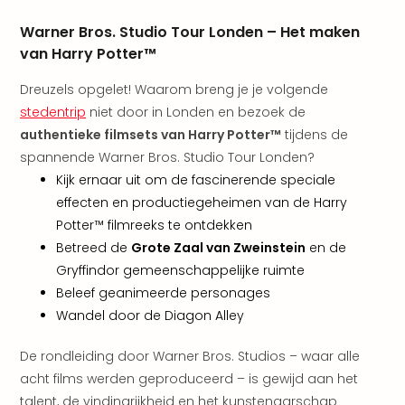
The
Warner Bros. Studio Tour Londen – Het maken
Nede
van Harry Potter™
The
Oost
Dreuzels opgelet! Waarom breng je je volgende
alle
stedentrip
niet door in Londen en bezoek de
aan
authentieke filmsets van Harry Potter™
tijdens de
Naa
cate
spannende Warner Bros. Studio Tour Londen?
Well
Kijk ernaar uit om de fascinerende speciale
Cent
effecten en productiegeheimen van de Harry
HUP
Potter™ filmreeks te ontdekken
Hote
Betreed de
Grote Zaal van Zweinstein
en de
Tau
Gryffindor gemeenschappelijke ruimte
Spa
Beleef geanimeerde personages
Vie
Hou
Wandel door de Diagon Alley
Easy
Bad
De rondleiding door Warner Bros. Studios – waar alle
Oey
acht films werden geproduceerd – is gewijd aan het
alle
talent, de vindingrijkheid en het kunstenaarschap