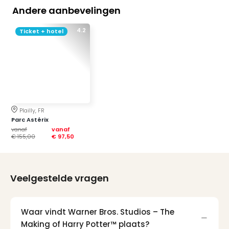
Berli
Andere aanbevelingen
Mus
en
4.2
Ticket + hotel
tent
The
Mak
of
Harr
Pott
Lon
Plailly, FR
Ga
Parc Astérix
vanaf
vanaf
of
€ 155,00
€ 97,50
Thro
Stud
Tour
Jura
Veelgestelde vragen
Worl
Tent
Berli
Waar vindt Warner Bros. Studios – The
Mer
Making of Harry Potter™ plaats?