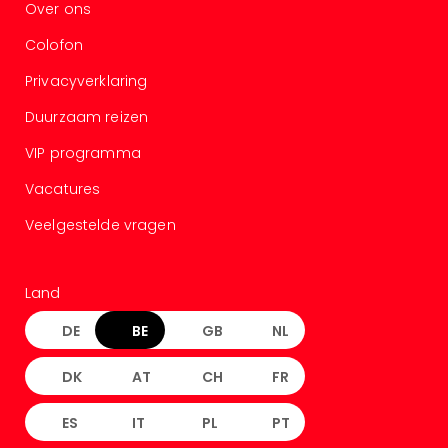
Over ons
Colofon
Privacyverklaring
Duurzaam reizen
VIP programma
Vacatures
Veelgestelde vragen
Land
DE
BE
GB
NL
DK
AT
CH
FR
ES
IT
PL
PT