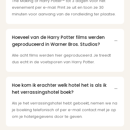
The Making of Harry Potter™ tot 3 dagen voor het
Cad
evenement per e-mail. Print ze uit en toon ze 30
Naa
minuten voor aanvang van de rondleiding ter plaatse.
cate
Cad
Disn
Hoeveel van de Harry Potter films werden
Parij
cad
geproduceerd in Warner Bros. Studios?
Mov
Alle acht films werden hier geproduceerd. Je treedt
Park
dus echt in de voetsporen van Harry Potter.
cad
War
Bros.
Stud
Hoe kom ik erachter welk hotel het is als ik
Tour
het verrassingshotel boek?
cad
Auto
Als je het verrassingshotel hebt geboekt, nemen we na
in
je boeking telefonisch of per e-mail contact met je op
Stut
om je hotelgegevens door te geven.
Harr
Pott