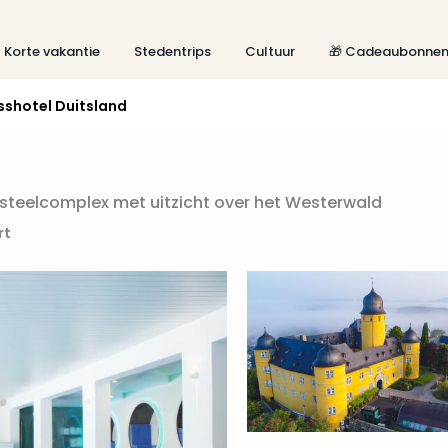
Korte vakantie
Stedentrips
Cultuur
🎁 Cadeaubonne
sshotel Duitsland
steelcomplex met uitzicht over het Westerwald
rt