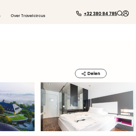
+32 380 84 785
n
Over Travelcircus
Delen