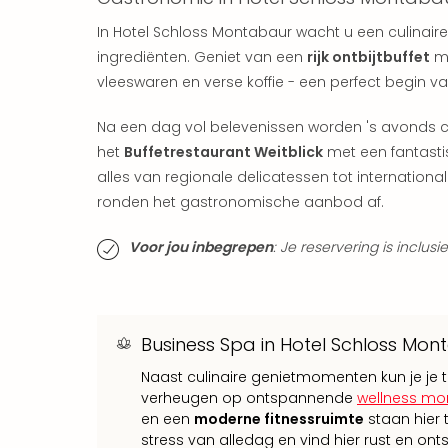
In Hotel Schloss Montabaur wacht u een culinai
ingrediënten. Geniet van een
rijk ontbijtbuffet
me
vleeswaren en verse koffie - een perfect begin v
Na een dag vol belevenissen worden 's avonds c
het
Buffetrestaurant Weitblick
met een fantasti
alles van regionale delicatessen tot internationa
ronden het gastronomische aanbod af.
Voor jou inbegrepen
: Je reservering is inclus
Business Spa in Hotel Schloss Mo
Naast culinaire genietmomenten kun je je ti
verheugen op ontspannende
wellness m
en een
moderne fitnessruimte
staan hier 
stress van alledag en vind hier rust en ont