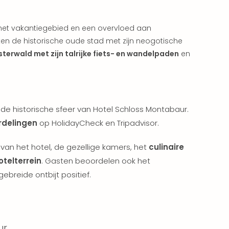
et vakantiegebied en een overvloed aan
rken de historische oude stad met zijn neogotische
terwald met zijn talrijke fiets- en wandelpaden
en
 de historische sfeer van Hotel Schloss Montabaur.
rdelingen
op HolidayCheck en Tripadvisor.
an het hotel, de gezellige kamers, het
culinaire
otelterrein
. Gasten beoordelen ook het
gebreide ontbijt positief.
ur