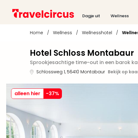
Dagje uit
Wellness
Home
/
Wellness
/
Wellnesshotel
/
Wellne
Hotel Schloss Montabaur
Sprookjesachtige time-out in een barok ka
Schlossweg 1
,
56410
Montabaur
Bekijk op kaa
alleen hier
-
37
%