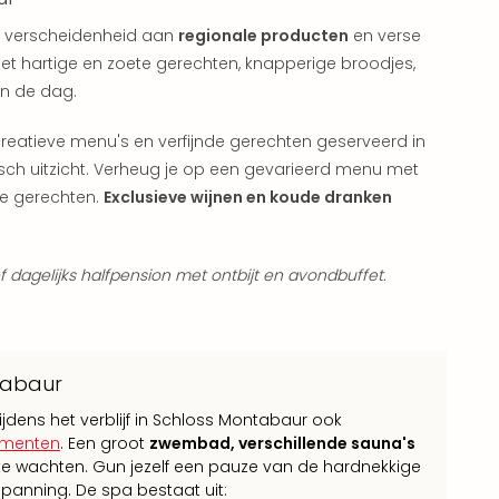
re verscheidenheid aan
regionale producten
en verse
t hartige en zoete gerechten, knapperige broodjes,
an de dag.
reatieve menu's en verfijnde gerechten geserveerd in
sch uitzicht. Verheug je op een gevarieerd menu met
le gerechten.
Exclusieve wijnen en koude dranken
ief dagelijks halfpension met ontbijt en avondbuffet.
ntabaur
jdens het verblijf in Schloss Montabaur ook
omenten
. Een groot
zwembad, verschillende sauna's
te wachten. Gun jezelf een pauze van de hardnekkige
spanning. De spa bestaat uit: