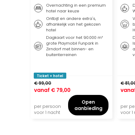
Overnachting in een premium
D
hotel naar keuze
Ontbijt en andere extra's,
V
afhankelijk van het gekozen
b
hotel
Dagkaart voor het 90.000 m²
D
grote Playmobil Funpark in
I
Zirndorf met binnen- en
a
buitenterreinen
v
Ticket + hotel
€ 99,00
€ 81,0
vanaf
€ 79,00
vana
Open
per persoon
per p
aanbieding
voor 1 nacht
voor 1