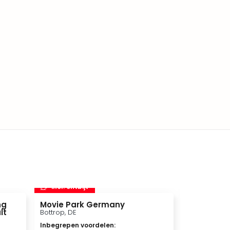
incl. ontbijt
incl. ontbi
ng
Movie Park Germany
Therme Er
lt
Bottrop, DE
München, DE
Inbegrepen voordelen
:
Inbegrepen 