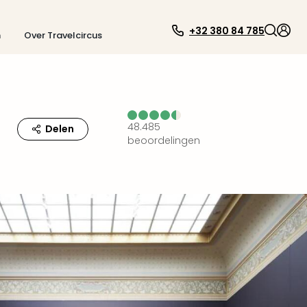
+32 380 84 785
n
Over Travelcircus
48.485
Delen
beoordelingen