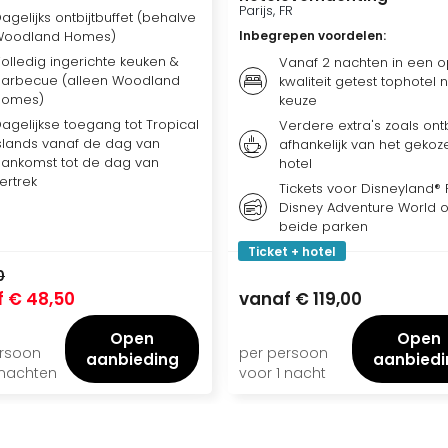
Parijs, FR
agelijks ontbijtbuffet (behalve
Woodland Homes)
Inbegrepen voordelen
:
olledig ingerichte keuken &
Vanaf 2 nachten in een o
arbecue (alleen Woodland
kwaliteit getest tophotel 
Homes)
keuze
agelijkse toegang tot Tropical
Verdere extra's zoals ontbi
slands vanaf de dag van
afhankelijk van het gekoz
ankomst tot de dag van
hotel
ertrek
Tickets voor Disneyland® P
Disney Adventure World o
beide parken
Ticket + hotel
0
f
€ 48,50
vanaf
€ 119,00
Open
Open
ersoon
per persoon
aanbieding
aanbiedi
 nachten
voor 1 nacht