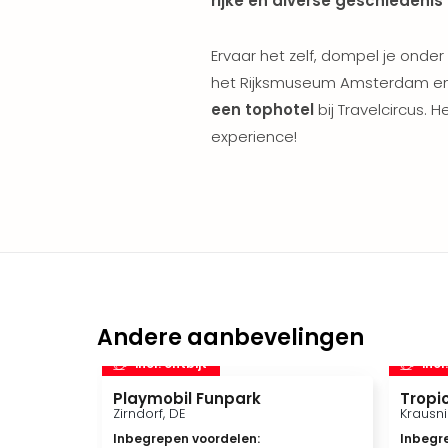
rijke en diverse geschiedenis
Ervaar het zelf, dompel je onde
het Rijksmuseum Amsterdam en
een tophotel
bij Travelcircus. 
experience!
Andere aanbevelingen
incl. ontbijt
incl
Playmobil Funpark
Tropic
Zirndorf, DE
Krausni
Inbegrepen voordelen
:
Inbegr