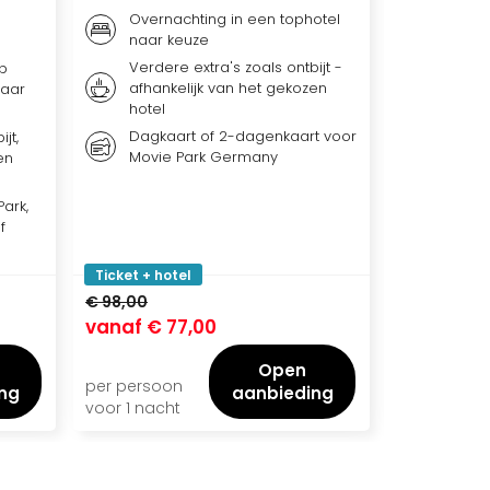
Overnachting in een tophotel
Overna
naar keuze
naar 
Verdere extra's zoals ontbijt -
Ontbij
p
afhankelijk van het gekozen
afhank
naar
hotel
hotel
Dagkaart of 2-dagenkaart voor
jt,
Dagka
Movie Park Germany
en
ark,
f
Ticket + hotel
Ticket + ho
€ 98,00
€ 132,00
vanaf
€ 77,00
vanaf
€ 
Open
per persoon
per persoo
ng
aanbieding
voor 1 nacht
voor 1 nach