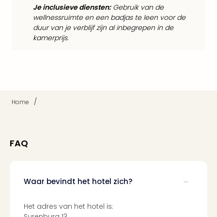
Cult
Je inclusieve diensten:
Gebruik van de
Naa
wellnessruimte en een badjas te leen voor de
cate
duur van je verblijf zijn al inbegrepen in de
Con
kamerprijs.
en
sho
Blue
Man
Gro
Moul
/
Home
Rou
-
Féer
Sho
FAQ
The
Fans
Strik
Bac
Waar bevindt het hotel zich?
Exhib
Berli
Het adres van het hotel is:
Loll
Surenburg 13