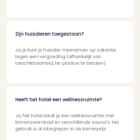
Ben
&
Pors
Mus
Louv
Zijn huisdieren toegestaan?
Mus
Kast
van
Ja, je kunt je huisdier meenemen op vakantie
Versa
tegen een vergoeding (afhankelijk van
beschikbaarheid, ter plaatse te betalen).
Harr
Potte
Visi
of
Mag
Marv
Heeft het hotel een wellnessruimte?
Tent
Van
Ja, het hotel biedt je een wellnessruimte met
Gog
binnenzwembad en verschillende sauna's. Het
Mus
gebruik is al inbegrepen in de kamerprijs.
Ato
🎁