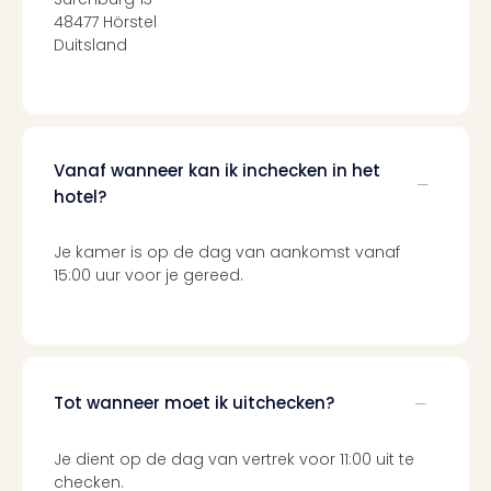
Berli
48477 Hörstel
Mus
Duitsland
en
tent
The
Mak
of
Vanaf wanneer kan ik inchecken in het
Harr
hotel?
Pott
Lon
Je kamer is op de dag van aankomst vanaf
Ga
15:00 uur voor je gereed.
of
Thro
Stud
Tour
Jura
Worl
Tot wanneer moet ik uitchecken?
Tent
Berli
Je dient op de dag van vertrek voor 11:00 uit te
Mer
checken.