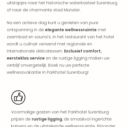
aan
uitstapjes naar het historische waterkasteel Surenburg
The
of naar de charmante stad Münster.
San
Bad
Na een actieve dag kunt u genieten van pure
Nie
ontspanning in de
elegante wellnessruimte
met
Trop
zwembad en sauna's. In het restaurant van het hotel
Isla
wordt u culinair verwend met regionale en
Clau
internationale delicatessen.
Exclusief comfort,
The
eersteklas service
en de rustige ligging maken uw
Bali
The
verblijf onvergetelijk. Boek nu uw perfecte
Vaba
wellnessvakantie in Parkhotel Surenburg!
Spa
alle
aan
Kort
vaka
Naa
Voormalige gasten van het Parkhotel Surenburg
bes
prijzen de
rustige ligging
, de smaakvol ingerichte
Wee
kamers en de uitstekende wellnessruimte. Bijzonder