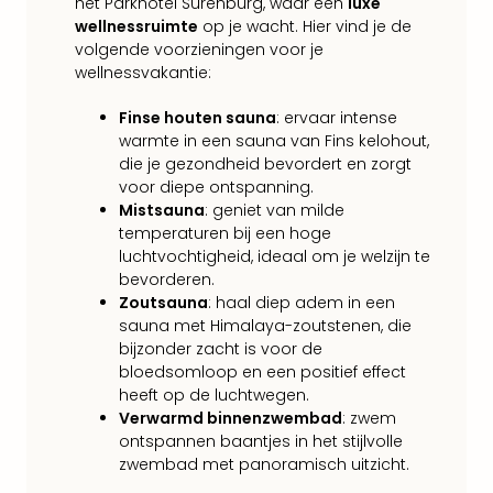
het Parkhotel Surenburg, waar een
luxe
Ams
wellnessruimte
op je wacht. Hier vind je de
Den
volgende voorzieningen voor je
Haa
wellnessvakantie:
Rot
Utre
Finse houten sauna
: ervaar intense
alle
warmte in een sauna van Fins kelohout,
aan
die je gezondheid bevordert en zorgt
Duit
voor diepe ontspanning.
Berli
Mistsauna
: geniet van milde
Düss
temperaturen bij een hoge
Ham
luchtvochtigheid, ideaal om je welzijn te
Keul
bevorderen.
Mün
Zoutsauna
: haal diep adem in een
alle
sauna met Himalaya-zoutstenen, die
aan
bijzonder zacht is voor de
Belg
bloedsomloop en een positief effect
Ant
heeft op de luchtwegen.
Verwarmd binnenzwembad
: zwem
Brus
ontspannen baantjes in het stijlvolle
alle
zwembad met panoramisch uitzicht.
aan