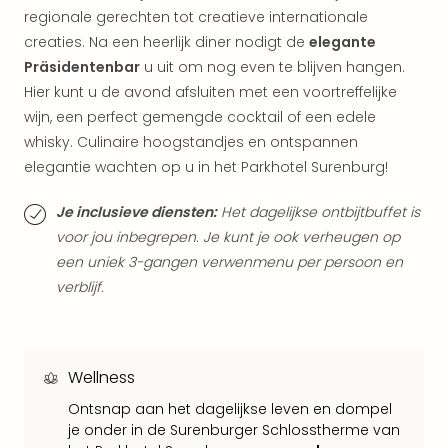
weg
regionale gerechten tot creatieve internationale
Duu
creaties. Na een heerlijk diner nodigt de
elegante
hote
Präsidentenbar
u uit om nog even te blijven hangen.
Vaka
Hier kunt u de avond afsluiten met een voortreffelijke
Stra
wijn, een perfect gemengde cocktail of een edele
Wint
whisky. Culinaire hoogstandjes en ontspannen
Kast
elegantie wachten op u in het Parkhotel Surenburg!
alle
hote
Je inclusieve diensten:
Het dagelijkse ontbijtbuffet is
Sted
Naa
voor jou inbegrepen. Je kunt je ook verheugen op
bes
een uniek 3-gangen verwenmenu per persoon en
Eur
verblijf.
Lon
Parij
Pra
Boe
Wellness
alle
Ontsnap aan het dagelijkse leven en dompel
aan
je onder in de Surenburger Schlosstherme van
Nede