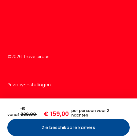
©
2026
, Travelcircus
Privacy-instellingen
€
per persoon voor 2
€ 159,00
238,00
vanaf
nachten
Zie beschikbare kamers
Bevestigen