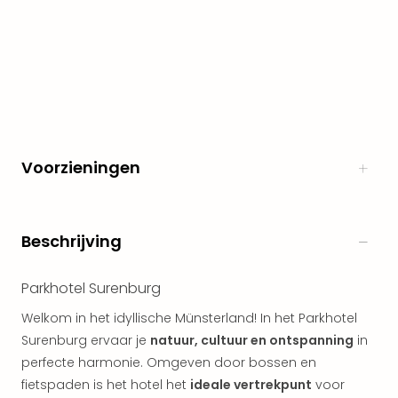
The
Nede
The
Oost
alle
aan
Naa
cate
Voorzieningen
Well
Cent
HUP
Hote
Beschrijving
Tau
Spa
Parkhotel Surenburg
Vie
Hou
Welkom in het idyllische Münsterland! In het Parkhotel
Easy
Surenburg ervaar je
natuur, cultuur en ontspanning
in
Bad
perfecte harmonie. Omgeven door bossen en
Oey
fietspaden is het hotel het
ideale vertrekpunt
voor
alle