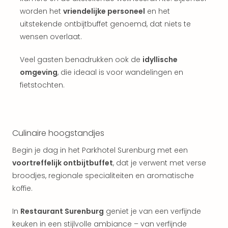
weg
worden het
vriendelijke personeel
en het
Wee
Belg
uitstekende ontbijtbuffet genoemd, dat niets te
Wee
wensen overlaat.
Duit
Wee
Veel gasten benadrukken ook de
idyllische
Nede
omgeving
, die ideaal is voor wandelingen en
alle
fietstochten.
wee
weg
Vaka
Vaka
Culinaire hoogstandjes
Oost
Vaka
Begin je dag in het Parkhotel Surenburg met een
Italië
voortreffelijk ontbijtbuffet
, dat je verwent met verse
alle
broodjes, regionale specialiteiten en aromatische
aan
koffie.
Naa
cate
In
Restaurant Surenburg
geniet je van een verfijnde
Hote
keuken in een stijlvolle ambiance – van verfijnde
Nach