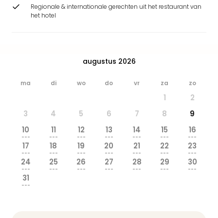
Safa
Regionale & internationale gerechten uit het restaurant van
Beek
het hotel
Ber
Osn
Zoo
Zoo
augustus 2026
Over
Wild
ma
di
wo
do
vr
za
zo
Adve
1
2
Zoo
Emm
3
4
5
6
7
8
9
Gai
10
11
12
13
14
15
16
alle
---
---
---
---
---
---
---
deal
17
18
19
20
21
22
23
---
---
---
---
---
---
---
Naa
24
25
26
27
28
29
30
Bes
---
---
---
---
---
---
---
Pret
31
---
Eur
Pret
Duit