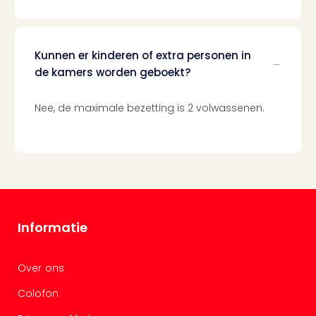
Cad
Naa
cate
Kunnen er kinderen of extra personen in
Cad
de kamers worden geboekt?
Disn
Parij
cad
Nee, de maximale bezetting is 2 volwassenen.
Mov
Park
cad
War
Bros.
Stud
Tour
Informatie
cad
Auto
in
Over ons
Stut
Harr
Colofon
Pott