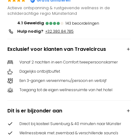
Gratis annuleren
Park
Actieve ontspanning & rustgevende wellness in de
Puy
schilderachtige regio Münsterland
du
4.1
geweldig
143
beoordelingen
Fou
Hulp nodig?
+32 380 84 785
Bob
alle
deal
Exclusief voor klanten van Travelcircus
Wate
Trop
Vanaf 2 nachten in een Comfort tweepersoonskamer
Isla
Dagelijks ontbijtbuffet
Rula
The
Een 3-gangen verwenmenu/persoon en verblijf
Erdi
Toegang tot de eigen wellnessruimte van het hotel
alle
deal
Dier
Dit is er bijzonder aan
Zoo
Berli
Direct bij kasteel Surenburg & 40 minuten naar Münster
Sere
Wellnessbreak met zwembad & verschillende sauna's
Park