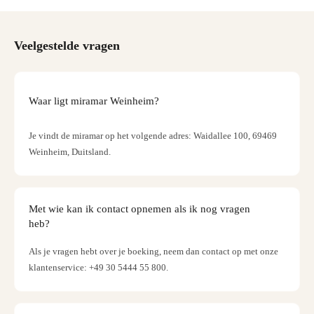
Cultu
Naar
categ
Veelgestelde vragen
Conc
en
show
Blue
Waar ligt miramar Weinheim?
Man
Grou
Je vindt de miramar op het volgende adres: Waidallee 100, 69469
Moul
Weinheim, Duitsland.
Roug
-
Féeri
Sho
Met wie kan ik contact opnemen als ik nog vragen
The
heb?
Fans
Strik
Als je vragen hebt over je boeking, neem dan contact op met onze
Back
klantenservice: +49 30 5444 55 800.
Exhib
Berli
Lolla