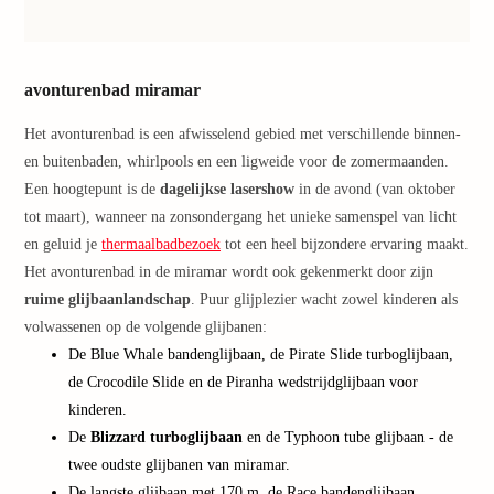
Ther
Nede
Ther
avonturenbad miramar
Ooste
alle
Het avonturenbad is een afwisselend gebied met verschillende binnen-
aanbi
en buitenbaden, whirlpools en een ligweide voor de zomermaanden.
Naar
Een hoogtepunt is de
dagelijkse lasershow
in de avond (van oktober
categ
Welln
tot maart), wanneer na zonsondergang het unieke samenspel van licht
Centr
en geluid je
thermaalbadbezoek
tot een heel bijzondere ervaring maakt.
HUP
Het avonturenbad in de miramar wordt ook gekenmerkt door zijn
Hotel
ruime glijbaanlandschap
. Puur glijplezier wacht zowel kinderen als
Taue
volwassenen op de volgende glijbanen:
Spa
De Blue Whale bandenglijbaan, de Pirate Slide turboglijbaan,
Vien
de Crocodile Slide en de Piranha wedstrijdglijbaan voor
Hous
Easy
kinderen.
Bad
De
Blizzard turboglijbaan
en de Typhoon tube glijbaan - de
Oeyn
twee oudste glijbanen van miramar.
alle
De langste glijbaan met 170 m, de Race bandenglijbaan