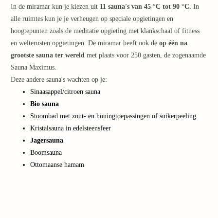
weg
In de miramar kun je kiezen uit
11 sauna's van 45 °C tot 90 °C
. In
Week
alle ruimtes kun je je verheugen op speciale opgietingen en
Belgi
hoogtepunten zoals de meditatie opgieting met klankschaal of fitness
Week
en welterusten opgietingen. De miramar heeft ook de
op één na
Duits
Week
grootste sauna ter wereld
met plaats voor 250 gasten, de zogenaamde
Nede
Sauna Maximus.
alle
Deze andere sauna's wachten op je:
week
Sinaasappel/citroen sauna
weg
Bio sauna
Vakan
Stoombad met zout- en honingtoepassingen of suikerpeeling
Vakan
Kristalsauna in edelsteensfeer
Ooste
Jagersauna
Vakan
Italië
Boomsauna
alle
Ottomaanse hamam
aanbi
Naar
categ
Hotel
Nacht