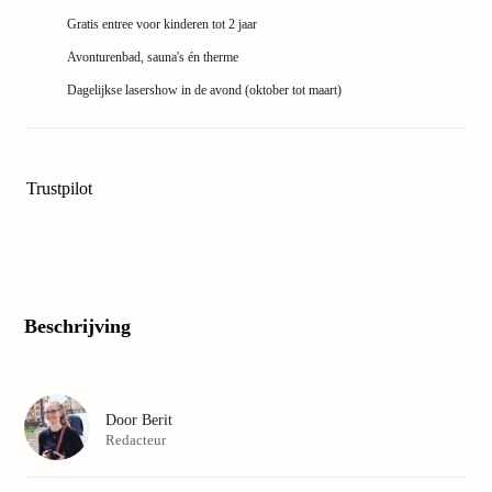
Safar
Gratis entree voor kinderen tot 2 jaar
Beek
Avonturenbad, sauna's én therme
Berg
Osna
Dagelijkse lasershow in de avond (oktober tot maart)
Zoo
Zoop
Over
Wildl
Trustpilot
Adve
Zoo
Emm
Gai
alle
Beschrijving
deals
Naar
Best
Pretp
Door
Berit
Euro
Redacteur
Pretp
Duits