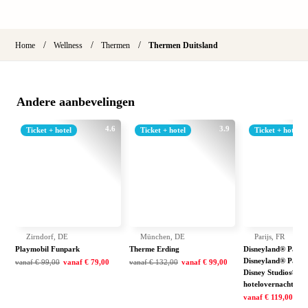
Amst
Den
Haag
/
/
/
Home
Wellness
Thermen
Thermen Duitsland
Rott
Utrec
alle
aanbi
Andere aanbevelingen
Duits
Berli
4.6
3.9
Ticket + hotel
Ticket + hotel
Ticket + hotel
Düsse
Hamb
Keul
Münc
alle
aanbi
Belgi
Zirndorf, DE
München, DE
Parijs, FR
Antw
Playmobil Funpark
Therme Erding
Disneyland® Paris:
Disneyland® Park 
vanaf
€ 99,00
vanaf
€ 79,00
vanaf
€ 132,00
vanaf
€ 99,00
Bruss
Disney Studios® Par
alle
hotelovernachting
aanbi
vanaf
€ 119,00