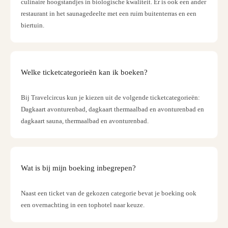
culinaire hoogstandjes in biologische kwaliteit. Er is ook een ander
Benz
restaurant in het saunagedeelte met een ruim buitenterras en een
&
biertuin.
Porsc
Mus
Louv
Mus
Kaste
Welke ticketcategorieën kan ik boeken?
van
Versai
Bij Travelcircus kun je kiezen uit de volgende ticketcategorieën:
Harr
Dagkaart avonturenbad, dagkaart thermaalbad en avonturenbad en
Potter
dagkaart sauna, thermaalbad en avonturenbad.
Visio
of
Magi
Marv
Wat is bij mijn boeking inbegrepen?
Tento
Van
Naast een ticket van de gekozen categorie bevat je boeking ook
Gogh
een overnachting in een tophotel naar keuze.
Mus
Atom
🎁