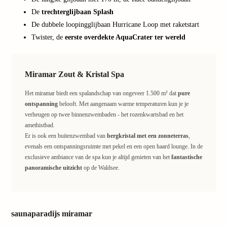
aanbi
De
trechterglijbaan Splash
Ther
De dubbele loopingglijbaan Hurricane Loop met raketstart
Sana
Twister, de
eerste overdekte AquaCrater ter wereld
Bad
Nieu
Tropi
Islan
Miramar Zout & Kristal Spa
Claud
Het miramar biedt een spalandschap van ongeveer 1.500 m² dat
pure
Ther
ontspanning
belooft. Met aangenaam warme temperaturen kun je je
Bali
verheugen op twee binnenzwembaden - het rozenkwartsbad en het
Ther
amethistbad.
Vabal
Er is ook een buitenzwembad van
bergkristal met een zonneterras
,
Spa
evenals een ontspanningsruimte met pekel en een open haard lounge. In de
alle
exclusieve ambiance van de spa kun je altijd genieten van het
fantastische
aanbi
panoramische uitzicht
op de Waldsee.
Korte
vakan
Naar
best
saunaparadijs miramar
Week