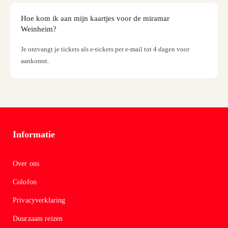
Cade
Hoe kom ik aan mijn kaartjes voor de miramar
Naar
Weinheim?
categ
Cade
Je ontvangt je tickets als e-tickets per e-mail tot 4 dagen voor
Disne
aankomst.
Parijs
cade
Movi
Park
cade
Warn
Informatie
Bros.
Studi
Tour
Over ons
cade
Autob
Colofon
in
Privacyverklaring
Stuttg
Harr
Duurzaam reizen
Potte