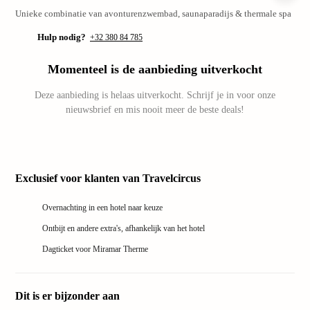
Unieke combinatie van avonturenzwembad, saunaparadijs & thermale spa
Park
Puy
Hulp nodig?
+32 380 84 785
du
Fou
Momenteel is de aanbieding uitverkocht
Bobb
alle
Deze aanbieding is helaas uitverkocht. Schrijf je in voor onze
deals
nieuwsbrief en mis nooit meer de beste deals!
Wate
Tropi
Islan
Rulan
Exclusief voor klanten van Travelcircus
Ther
Erdin
Overnachting in een hotel naar keuze
alle
deals
Ontbijt en andere extra's, afhankelijk van het hotel
Diere
Dagticket voor Miramar Therme
Zoo
Berli
Seren
Dit is er bijzonder aan
Park