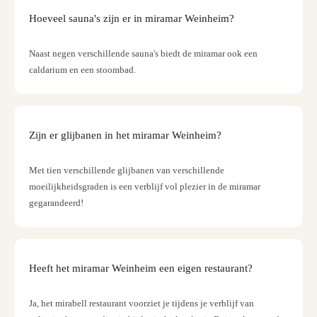
Berli
Hoeveel sauna's zijn er in miramar Weinheim?
Muse
en
Naast negen verschillende sauna's biedt de miramar ook een
tento
caldarium en een stoombad.
The
Maki
of
Harr
Zijn er glijbanen in het miramar Weinheim?
Potte
Lond
Gam
Met tien verschillende glijbanen van verschillende
of
moeilijkheidsgraden is een verblijf vol plezier in de miramar
Thro
gegarandeerd!
Studi
Tour
Juras
Worl
Heeft het miramar Weinheim een eigen restaurant?
Tento
Berli
Ja, het mirabell restaurant voorziet je tijdens je verblijf van
Merc