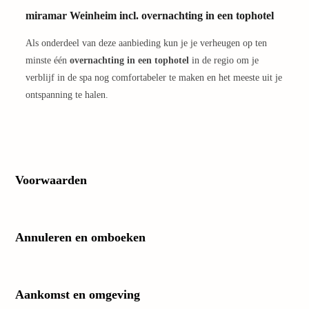
weg
miramar Weinheim incl. overnachting in een tophotel
Duur
hotel
Als onderdeel van deze aanbieding kun je je verheugen op ten
Vakan
minste één
overnachting in een tophotel
in de regio om je
Stran
verblijf in de spa nog comfortabeler te maken en het meeste uit je
Winte
ontspanning te halen.
Kaste
alle
hotel
Stede
Naar
Voorwaarden
best
Euro
Lond
Parijs
Annuleren en omboeken
Praag
Boed
alle
aanbi
Aankomst en omgeving
Nede