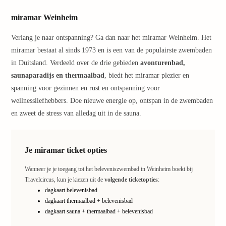
Pretp
Nede
miramar Weinheim
Pretp
Belgi
Verlang je naar ontspanning? Ga dan naar het miramar Weinheim. Het
alle
miramar bestaat al sinds 1973 en is een van de populairste zwembaden
aanbi
in Duitsland. Verdeeld over de drie gebieden
avonturenbad,
Welln
saunaparadijs en thermaalbad
, biedt het miramar plezier en
Naar
spanning voor gezinnen en rust en ontspanning voor
best
wellnessliefhebbers. Doe nieuwe energie op, ontspan in de zwembaden
Welln
en zweet de stress van alledag uit in de sauna.
Welln
Duits
Welln
Nede
Je miramar ticket opties
Welln
Ooste
Wanneer je je toegang tot het beleveniszwembad in Weinheim boekt bij
Travelcircus, kun je kiezen uit de
volgende ticketopties
:
alle
dagkaart belevenisbad
aanbi
dagkaart thermaalbad + belevenisbad
Ther
dagkaart sauna + thermaalbad + belevenisbad
Ther
Duits