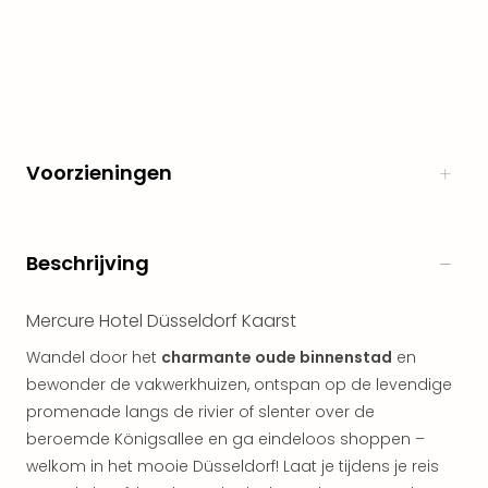
The
Nede
The
Oost
alle
aan
Naa
Voorzieningen
cate
Well
Cent
HUP
Beschrijving
Hote
Tau
Mercure Hotel Düsseldorf Kaarst
Spa
Vie
Wandel door het
charmante oude binnenstad
en
Hou
bewonder de vakwerkhuizen, ontspan op de levendige
Easy
promenade langs de rivier of slenter over de
Bad
beroemde Königsallee en ga eindeloos shoppen –
Oey
welkom in het mooie Düsseldorf! Laat je tijdens je reis
alle