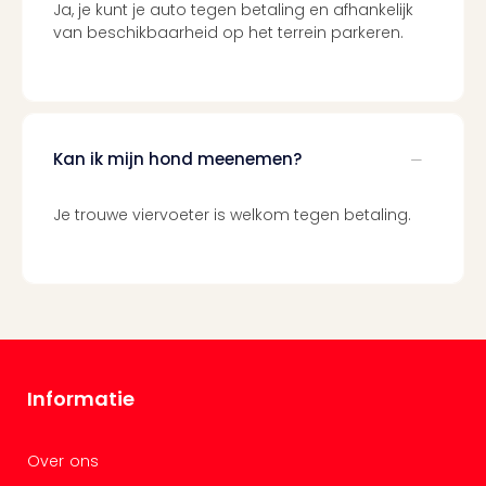
Ben
Ja, je kunt je auto tegen betaling en afhankelijk
&
van beschikbaarheid op het terrein parkeren.
Pors
Mus
Louv
Mus
Kast
Kan ik mijn hond meenemen?
van
Versa
Je trouwe viervoeter is welkom tegen betaling.
Harr
Potte
Visi
of
Mag
Marv
Tent
Van
Informatie
Gog
Mus
Ato
Over ons
🎁