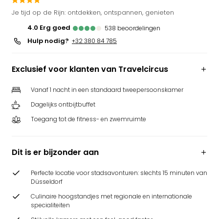
Park
Je tijd op de Rijn: ontdekken, ontspannen, genieten
Puy
4.0
erg goed
538
beoordelingen
du
Hulp nodig?
Fou
+32 380 84 785
Bob
alle
Exclusief voor klanten van Travelcircus
deal
Wate
Vanaf 1 nacht in een standaard tweepersoonskamer
Trop
Dagelijks ontbijtbuffet
Isla
Rula
Toegang tot de fitness- en zwemruimte
The
Erdi
alle
Dit is er bijzonder aan
deal
Dier
Perfecte locatie voor stadsavonturen: slechts 15 minuten van
Zoo
Düsseldorf
Berli
Culinaire hoogstandjes met regionale en internationale
Sere
specialiteiten
Park