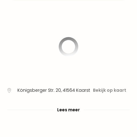
Pret
Nede
Pret
Belg
alle
aan
Well
Naa
bes
Well
Well
Duit
Well
Nede
Königsberger Str. 20
,
41564
Kaarst
Bekijk op kaart
Well
Oost
alle
Lees meer
aan
The
The
Duit