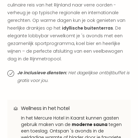
weg
culinaire reis van het Rijnland naar verre oorden -
Duu
verheug je op typische regionale en internationale
hote
gerechten. Op warme dagen kun je ook genieten van
Vaka
heerlijke drankjes op het
idyllische buitenterras
. De
Stra
elegante lobbybar verwelkomt je 's avonds met een
Wint
gezamenlijk sportprogramma, koel bier en heerlijke
Kast
wijnen – de perfecte afsluiting van een veelbewogen
alle
hote
dag in de Rijnmetropool.
Sted
Naa
Je inclusieve diensten:
Het dagelijkse ontbijtbuffet is
bes
gratis voor jou.
Eur
Lon
Parij
Pra
Wellness in het hotel
Boe
In het Mercure Hotel in Kaarst kunnen gasten
alle
gebruik maken van de
moderne sauna
tegen
aan
een toeslag. Ontspan 's avonds in de
Nede
weldadige warmte of blader door je favoriete