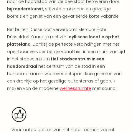
naar de hoofdstad van de deelstaat betoveren door
aan
bijzondere kunst
, stijlvolle ambiance en gezellige
The
San
borrels en geniet van een gevarieerde korte vakantie.
Bad
Nie
Net buiten Düsseldorf verwelkomt Mercure Hotel
Trop
Düsseldorf Kaarst je met zijn
idyllische locatie op het
Isla
platteland
. Dankzij de perfecte verbindingen met het
Clau
openbaar vervoer ben je vanaf hier in een mum van tijd
The
in het stadscentrum
Het stadscentrum in een
Bali
handomdraai
het centrum van de stad in een
The
handomdraai en wie liever ontspant kan genieten van
Vaba
Spa
een drankje op het gezellige buitenterras of gebruik
alle
maken van de moderne
wellnessruimte
met sauna.
aan
Kort
vaka
Naa
bes
Wee
Voormalige gasten van het hotel roemen vooral