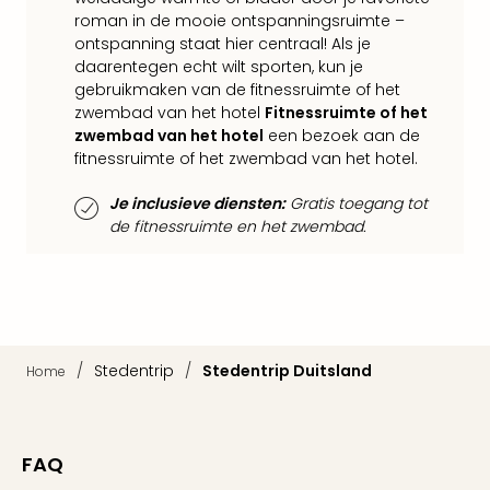
Ams
roman in de mooie ontspanningsruimte –
Den
ontspanning staat hier centraal! Als je
Haa
daarentegen echt wilt sporten, kun je
Rot
gebruikmaken van de fitnessruimte of het
Utre
zwembad van het hotel
Fitnessruimte of het
alle
zwembad van het hotel
een bezoek aan de
aan
fitnessruimte of het zwembad van het hotel.
Duit
Berli
Je inclusieve diensten:
Gratis toegang tot
Düss
de fitnessruimte en het zwembad.
Ham
Keul
Mün
alle
aan
Belg
/
Stedentrip
/
Stedentrip Duitsland
Home
Ant
Brus
alle
FAQ
aan