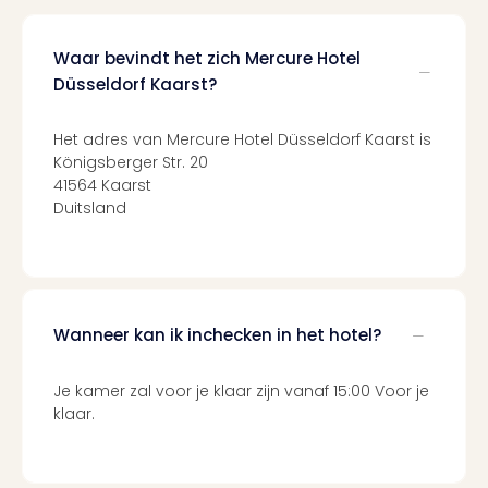
Cult
Naa
cate
Waar bevindt het zich Mercure Hotel
Con
Düsseldorf Kaarst?
en
sho
Het adres van Mercure Hotel Düsseldorf Kaarst is
Blue
Königsberger Str. 20
Man
41564 Kaarst
Gro
Duitsland
Moul
Rou
-
Féer
Sho
Wanneer kan ik inchecken in het hotel?
The
Fans
Strik
Je kamer zal voor je klaar zijn vanaf 15:00 Voor je
Bac
klaar.
Exhib
Berli
Loll