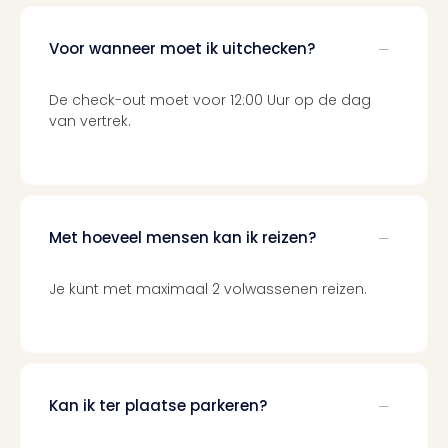
Berli
Mus
Voor wanneer moet ik uitchecken?
en
tent
De check-out moet voor 12:00 Uur op de dag
The
van vertrek.
Mak
of
Harr
Pott
Lon
Ga
Met hoeveel mensen kan ik reizen?
of
Thro
Je kunt met maximaal 2 volwassenen reizen.
Stud
Tour
Jura
Worl
Tent
Kan ik ter plaatse parkeren?
Berli
Mer