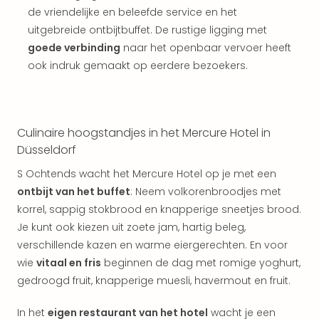
weg
de vriendelijke en beleefde service en het
Wee
uitgebreide ontbijtbuffet. De rustige ligging met
Belg
Wee
goede verbinding
naar het openbaar vervoer heeft
Duit
ook indruk gemaakt op eerdere bezoekers.
Wee
Nede
alle
wee
Culinaire hoogstandjes in het Mercure Hotel in
weg
Düsseldorf
Vaka
Vaka
S Ochtends wacht het Mercure Hotel op je met een
Oost
ontbijt van het buffet
: Neem volkorenbroodjes met
Vaka
korrel, sappig stokbrood en knapperige sneetjes brood.
Italië
Je kunt ook kiezen uit zoete jam, hartig beleg,
alle
verschillende kazen en warme eiergerechten. En voor
aan
wie
vitaal en fris
beginnen de dag met romige yoghurt,
Naa
gedroogd fruit, knapperige muesli, havermout en fruit.
cate
Hote
In het
eigen restaurant van het hotel
wacht je een
Nach