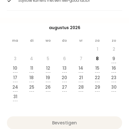
Stijlvolle kamers met een feel-good factor
Safa
Beek
Ber
Osn
augustus 2026
Zoo
Zoo
ma
di
wo
do
vr
za
zo
Over
Wild
1
2
Adve
3
4
5
6
7
8
9
Zoo
---
Emm
10
11
12
13
14
15
16
Gai
---
---
---
---
---
---
---
17
18
19
20
21
22
23
alle
---
---
---
---
---
---
---
deal
24
25
26
27
28
29
30
Naa
---
---
---
---
---
---
---
31
Bes
---
Pret
Eur
Pret
Bevestigen
Duit