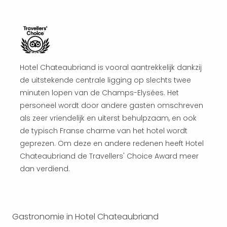
aan
The
San
Bad
Nie
Trop
Hotel Chateaubriand is vooral aantrekkelijk dankzij
Isla
de uitstekende centrale ligging op slechts twee
Clau
minuten lopen van de Champs-Elysées. Het
The
Bali
personeel wordt door andere gasten omschreven
The
als zeer vriendelijk en uiterst behulpzaam, en ook
Vaba
de typisch Franse charme van het hotel wordt
Spa
geprezen. Om deze en andere redenen heeft Hotel
alle
Chateaubriand de Travellers' Choice Award meer
aan
dan verdiend.
Kort
vaka
Naa
bes
Gastronomie in Hotel Chateaubriand
Wee