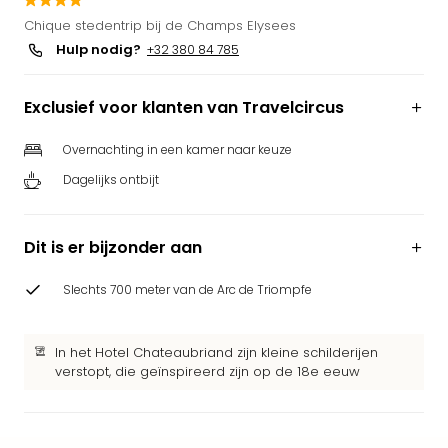
Park
Chique stedentrip bij de Champs Elysees
Puy
Hulp nodig?
+32 380 84 785
du
Fou
Exclusief voor klanten van Travelcircus
Bob
alle
deal
Overnachting in een kamer naar keuze
Wate
Dagelijks ontbijt
Trop
Isla
Rula
Dit is er bijzonder aan
The
Erdi
Slechts 700 meter van de Arc de Triompfe
alle
deal
Dier
In het Hotel Chateaubriand zijn kleine schilderijen
Zoo
verstopt, die geïnspireerd zijn op de 18e eeuw
Berli
Sere
Park