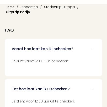
weg
/
Stedentrip
/
Stedentrip Europa
/
Home
Duu
Citytrip Parijs
hote
Vaka
Stra
FAQ
Wint
Kast
alle
hote
Vanaf hoe laat kan ik inchecken?
Sted
Naa
Je kunt vanaf 14:00 uur inchecken.
bes
Eur
Lon
Parij
Pra
Boe
Tot hoe laat kan ik uitchecken?
alle
aan
Je dient voor 12:00 uur uit te checken.
Nede