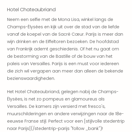
The
Hotel Chateaubriand
Nede
The
Neem een selfie met de Mona Lisa, winkel langs de
Oost
Champs-Élysées en kijk uit over de stad van de liefde
alle
vanaf de koepel van de Sacré Cœur. Parijs is meer dan
aan
wijn drinken en de Eiffeltoren bezoeken. De hoofdstad
Naa
van Frankrijk ademt geschiedenis. Of het nu gaat om
cate
de bestorming van de Bastille of de bouw van het
Well
Cent
paleis van Versailles. Parijs is een must voor iedereen
HUP
die zich wil vergapen aan meer dan alleen de bekende
Hote
bezienswaardigheden.
Tau
Spa
Het Hotel Chateaubriand, gelegen nabij de Champs-
Vie
Élysées, is net zo pompeus en glamoureus als
Hou
Versailles. De kamers zijn versierd met fresco's,
Easy
muurschilderingen en andere verwijzingen naar de 18e-
Bad
eeuwse Franse stijl. Perfect voor een [stijlvolle stedentrip
Oey
alle
naar Parijs[(/stedentrip-parijs "follow _bank")!