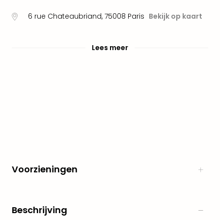
Pret
Nede
6 rue Chateaubriand
,
75008
Paris
Bekijk op kaart
Pret
Belg
alle
Lees meer
aan
Well
Naa
bes
Well
Well
Duit
Well
Nede
Well
Oost
Voorzieningen
alle
aan
The
The
Beschrijving
Duit