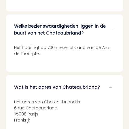
Ams
Den
Haa
Rot
Welke bezienswaardigheden liggen in de
Utre
buurt van het Chateaubriand?
alle
aan
Duit
Het hotel ligt op 700 meter afstand van de Arc
Berli
de Triompfe.
Düss
Ham
Keul
Mün
alle
Wat is het adres van Chateaubriand?
aan
Belg
Het adres van Chateaubriand is:
Ant
6 rue Chateaubriand
Brus
75008 Parijs
alle
Frankrijk
aan