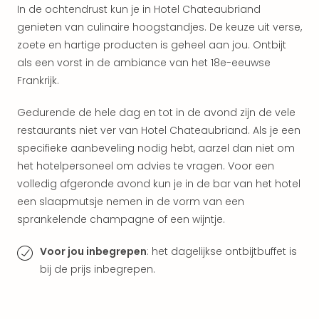
weg
In de ochtendrust kun je in Hotel Chateaubriand
Wee
genieten van culinaire hoogstandjes. De keuze uit verse,
Belg
zoete en hartige producten is geheel aan jou. Ontbijt
Wee
als een vorst in de ambiance van het 18e-eeuwse
Duit
Wee
Frankrijk.
Nede
alle
Gedurende de hele dag en tot in de avond zijn de vele
wee
restaurants niet ver van Hotel Chateaubriand. Als je een
weg
specifieke aanbeveling nodig hebt, aarzel dan niet om
Vaka
het hotelpersoneel om advies te vragen. Voor een
Vaka
volledig afgeronde avond kun je in de bar van het hotel
Oost
een slaapmutsje nemen in de vorm van een
Vaka
sprankelende champagne of een wijntje.
Italië
alle
aan
Voor jou inbegrepen
: het dagelijkse ontbijtbuffet is
Naa
bij de prijs inbegrepen.
cate
Hote
Nach