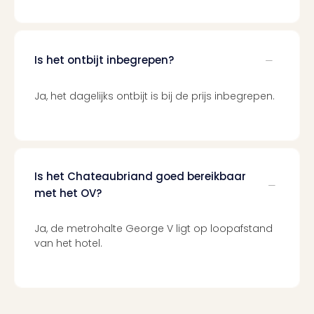
Cult
Naa
cate
Con
Is het ontbijt inbegrepen?
en
sho
Blue
Ja, het dagelijks ontbijt is bij de prijs inbegrepen.
Man
Gro
Moul
Rou
-
Is het Chateaubriand goed bereikbaar
Féer
met het OV?
Sho
The
Ja, de metrohalte George V ligt op loopafstand
Fans
van het hotel.
Strik
Bac
Exhib
Berli
Loll