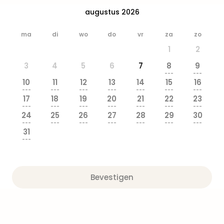
Safa
augustus 2026
Beek
Ber
ma
di
wo
do
vr
za
zo
Osn
1
2
Zoo
Zoo
3
4
5
6
7
8
9
Over
---
---
10
11
12
13
14
15
16
Wild
---
---
---
---
---
---
---
Adve
17
18
19
20
21
22
23
Zoo
---
---
---
---
---
---
---
24
25
26
27
28
29
30
Emm
---
---
---
---
---
---
---
Gai
31
alle
---
deal
Naa
Bes
Bevestigen
Pret
Eur
Pret
Duit