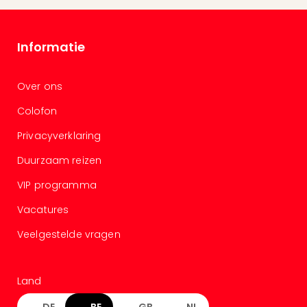
Berli
Mus
en
Informatie
tent
The
Mak
Over ons
of
Colofon
Harr
Pott
Privacyverklaring
Lon
Ga
Duurzaam reizen
of
VIP programma
Thro
Stud
Vacatures
Tour
Veelgestelde vragen
Jura
Worl
Tent
Berli
Land
Mer