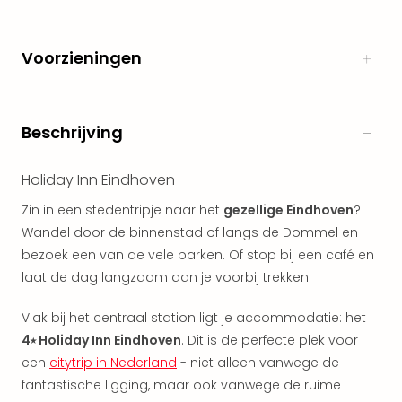
The
Nede
The
Voorzieningen
Oost
alle
aan
Beschrijving
Naa
cate
Well
Holiday Inn Eindhoven
Cent
Zin in een stedentripje naar het
gezellige Eindhoven
?
HUP
Hote
Wandel door de binnenstad of langs de Dommel en
Tau
bezoek een van de vele parken. Of stop bij een café en
Spa
laat de dag langzaam aan je voorbij trekken.
Vie
Hou
Vlak bij het centraal station ligt je accommodatie: het
Easy
4⭑ Holiday Inn Eindhoven
. Dit is de perfecte plek voor
Bad
een
citytrip in Nederland
- niet alleen vanwege de
Oey
fantastische ligging, maar ook vanwege de ruime
alle