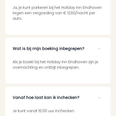
Cult
Naa
Ja, je kunt parkeren bij het Holiday Inn Eindhoven
cate
tegen een vergoeding van € 12,50/nacht per
Con
auto.
en
sho
Blue
Man
Gro
Wat is bij mijn boeking inbegrepen?
Moul
Rou
Als je boekt bij het Holiday Inn Eindhoven zijn je
-
overnachting en ontbijt inbegrepen.
Féer
Sho
The
Fans
Strik
Bac
Vanaf hoe laat kan ik inchecken?
Exhib
Berli
Je kunt vanaf 15:00 uur inchecken.
Loll