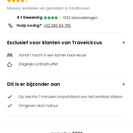
s
Park
Musea, winkelen en genieten in Eindhoven
Puy
4.1
geweldig
1332
beoordelingen
du
Fou
Hulp nodig?
+32 380 84 785
Bob
alle
Exclusief voor klanten van Travelcircus
deal
Wate
Vanaf 1 nacht in een kamer naar keuze
Trop
Isla
Dagelijks ontbijtbuffet
Rula
The
Dit is er bijzonder aan
Erdi
alle
deal
Op slechts 7 minuten loopafstand van het centraal station
Dier
Omgeven door natuur
Zoo
Berli
Sere
Park