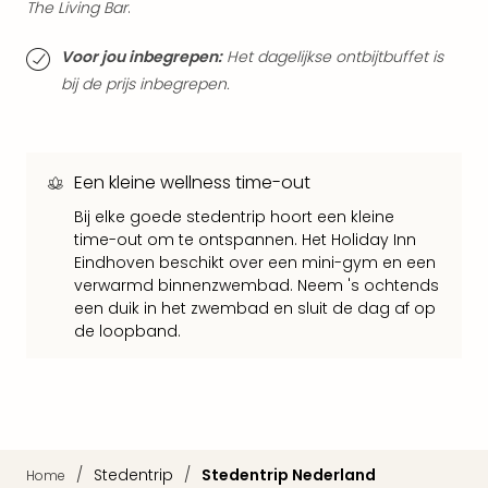
The Living Bar
.
weg
Duu
Voor jou inbegrepen:
Het dagelijkse ontbijtbuffet is
hote
bij de prijs inbegrepen.
Vaka
Stra
Wint
Kast
Een kleine wellness time-out
alle
hote
Bij elke goede stedentrip hoort een kleine
Sted
time-out om te ontspannen. Het Holiday Inn
Naa
Eindhoven beschikt over een mini-gym en een
bes
verwarmd binnenzwembad. Neem 's ochtends
Eur
een duik in het zwembad en sluit de dag af op
Lon
de loopband.
Parij
Pra
Boe
alle
aan
Nede
/
Stedentrip
/
Stedentrip Nederland
Home