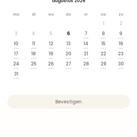
augustus 2026
Safa
Beek
ma
di
wo
do
vr
za
zo
Ber
1
2
Osn
Zoo
3
4
5
6
7
8
9
Zoo
---
---
---
10
11
12
13
14
15
16
Over
---
---
---
---
---
---
---
Wild
17
18
19
20
21
22
23
Adve
---
---
---
---
---
---
---
24
25
26
27
28
29
30
Zoo
---
---
---
---
---
---
---
Emm
31
Gai
---
alle
deal
Naa
Bevestigen
Bes
Pret
Eur
Pret
Duit