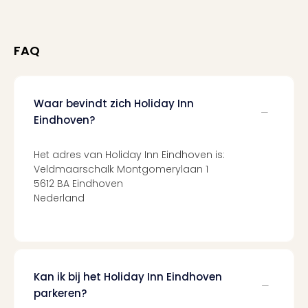
Ams
Den
Haa
FAQ
Rot
Utre
alle
aan
Waar bevindt zich Holiday Inn
Duit
Eindhoven?
Berli
Düss
Het adres van Holiday Inn Eindhoven is:
Ham
Veldmaarschalk Montgomerylaan 1
Keul
5612 BA Eindhoven
Mün
Nederland
alle
aan
Belg
Ant
Brus
Kan ik bij het Holiday Inn Eindhoven
alle
aan
parkeren?