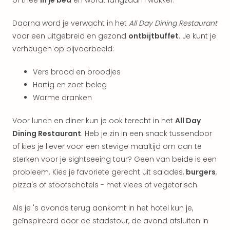
of thee
in je bed
en wordt langzaam wakker.
weg
Wee
Belg
Daarna word je verwacht in het
All Day Dining Restaurant
Wee
voor een uitgebreid en gezond
ontbijtbuffet
. Je kunt je
Duit
verheugen op bijvoorbeeld:
Wee
Nede
Vers brood en broodjes
alle
Hartig en zoet beleg
wee
Warme dranken
weg
Vaka
Voor lunch en diner kun je ook terecht in het
All Day
Vaka
Dining Restaurant
. Heb je zin in een snack tussendoor
Oost
of kies je liever voor een stevige maaltijd om aan te
Vaka
Italië
sterken voor je sightseeing tour? Geen van beide is een
alle
probleem. Kies je favoriete gerecht uit salades,
burgers
,
aan
pizza's of stoofschotels - met vlees of vegetarisch.
Naa
cate
Als je 's avonds terug aankomt in het hotel kun je,
Hote
geïnspireerd door de stadstour, de avond afsluiten in
Nach