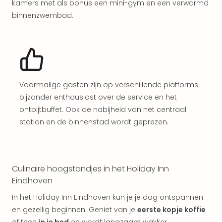
kamers met als bonus een mini-gym en een verwarmd
aan
The
binnenzwembad.
San
Bad
Nie
Trop
Isla
Clau
Voormalige gasten zijn op verschillende platforms
The
bijzonder enthousiast over de service en het
Bali
ontbijtbuffet. Ook de nabijheid van het centraal
The
station en de binnenstad wordt geprezen.
Vaba
Spa
alle
aan
Kort
Culinaire hoogstandjes in het Holiday Inn
vaka
Eindhoven
Naa
In het Holiday Inn Eindhoven kun je je dag ontspannen
bes
en gezellig beginnen. Geniet van je
eerste kopje koffie
Wee