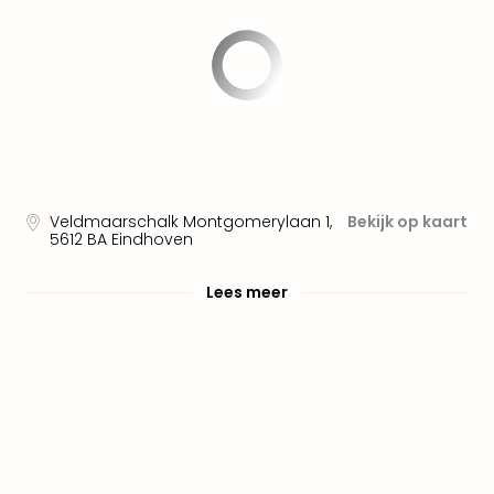
Pret
Nede
Pret
Belg
alle
aan
Well
Naa
bes
Well
Veldmaarschalk Montgomerylaan 1
,
Bekijk op kaart
5612 BA
Eindhoven
Well
Duit
Lees meer
Well
Nede
Well
Oost
alle
aan
The
The
Duit