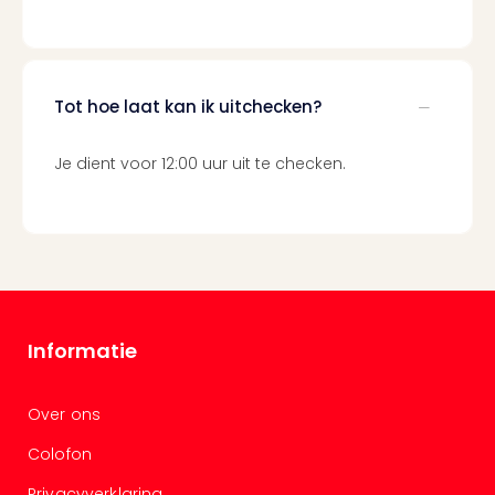
Berli
Mus
en
tent
Tot hoe laat kan ik uitchecken?
The
Mak
of
Je dient voor 12:00 uur uit te checken.
Harr
Pott
Lon
Ga
of
Thro
Stud
Informatie
Tour
Jura
Worl
Over ons
Tent
Berli
Colofon
Mer
Privacyverklaring