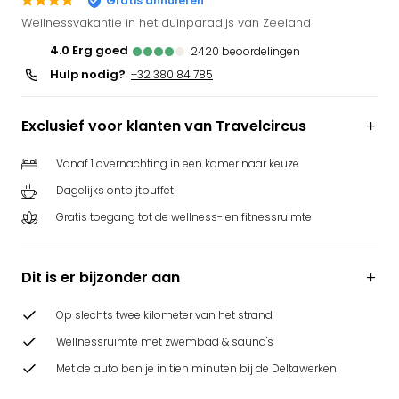
Gratis annuleren
Park
Wellnessvakantie in het duinparadijs van Zeeland
Puy
4.0
erg goed
2420
beoordelingen
du
Hulp nodig?
Fou
+32 380 84 785
Bob
alle
Exclusief voor klanten van Travelcircus
deal
Wate
Vanaf 1 overnachting in een kamer naar keuze
Trop
Dagelijks ontbijtbuffet
Isla
Rula
Gratis toegang tot de wellness- en fitnessruimte
The
Erdi
alle
Dit is er bijzonder aan
deal
Dier
Op slechts twee kilometer van het strand
Zoo
Wellnessruimte met zwembad & sauna's
Berli
Sere
Met de auto ben je in tien minuten bij de Deltawerken
Park