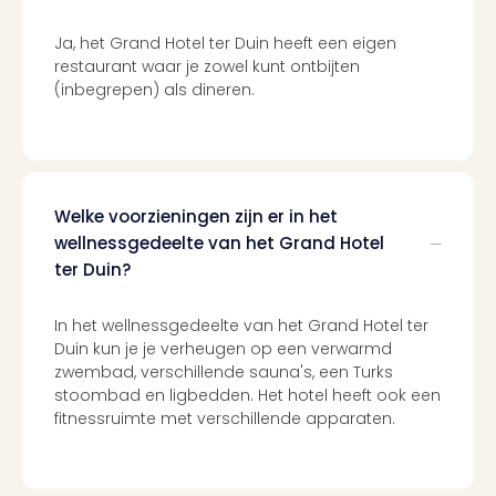
Ben
&
Ja, het Grand Hotel ter Duin heeft een eigen
Pors
restaurant waar je zowel kunt ontbijten
Mus
(inbegrepen) als dineren.
Louv
Mus
Kast
van
Versa
Welke voorzieningen zijn er in het
Harr
wellnessgedeelte van het Grand Hotel
Potte
ter Duin?
Visi
of
Mag
In het wellnessgedeelte van het Grand Hotel ter
Marv
Duin kun je je verheugen op een verwarmd
Tent
zwembad, verschillende sauna's, een Turks
Van
stoombad en ligbedden. Het hotel heeft ook een
fitnessruimte met verschillende apparaten.
Gog
Mus
Ato
🎁