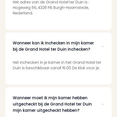
Cult
Het adres van de Grand Hotel ter Duin is :
Naa
Hogeweg 55, 4328 PB Burgh-Haamstede,
cate
Nederland.
Con
en
sho
Blue
Man
Wanneer kan ik inchecken in mijn kamer
Gro
bij de Grand Hotel ter Duin inchecken?
Moul
Rou
Het inchecken in je kamer in het Grand Hotel ter
-
Duin is beschikbaar vanaf 15:00 De klok voor je.
Féer
Sho
The
Fans
Strik
Bac
Wanneer moet ik mijn kamer hebben
Exhib
uitgecheckt bij de Grand Hotel ter Duin
Berli
mijn kamer uitgecheckt hebben?
Loll