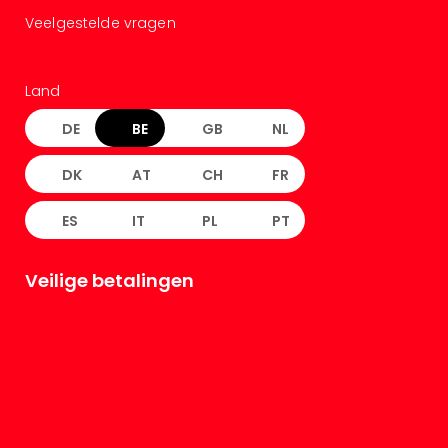
Veelgestelde vragen
Land
DE
BE
GB
NL
DK
AT
CH
FR
ES
IT
PL
PT
Veilige betalingen