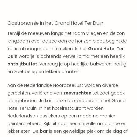
weg
Wee
Belg
Wee
Gastronomie in het Grand Hotel Ter Duin
Duit
Terwijl de meeuwen langs het raam vliegen en de zon
Wee
Nede
langzaam over de zee aan de horizon piept, begint de
alle
koffie al aangenaam te ruiken. In het
Grand Hotel Ter
wee
Duin
word je 's ochtends verwelkomd met een heerlijk
weg
ontbijtbuffet
. Verheug je op heerlijke bakwaren, hartig
Vaka
en zoet beleg en lekkere dranken.
Vaka
Oost
Aan de Nederlandse Noordzeekust worden diverse
Vaka
gerechten, variërend van
zeevruchten
tot zoet gebak
Italië
aangeboden. Je kunt deze ook proberen in het Grand
alle
aan
Hotel Ter Duin. In het hotelrestaurant worden
Naa
Nederlandse klassiekers op een moderne manier
cate
geïnterpreteerd. Kijk uit naar een stijlvolle ambiance en
Hote
lekker eten. De
bar
is een geweldige plek om de dag af
Nach