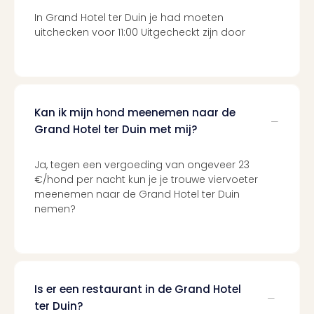
Berli
In Grand Hotel ter Duin je had moeten
Mus
uitchecken voor 11:00 Uitgecheckt zijn door
en
tent
The
Mak
of
Kan ik mijn hond meenemen naar de
Harr
Grand Hotel ter Duin met mij?
Pott
Lon
Ga
Ja, tegen een vergoeding van ongeveer 23
of
€/hond per nacht kun je je trouwe viervoeter
Thro
meenemen naar de Grand Hotel ter Duin
nemen?
Stud
Tour
Jura
Worl
Tent
Berli
Is er een restaurant in de Grand Hotel
Mer
ter Duin?