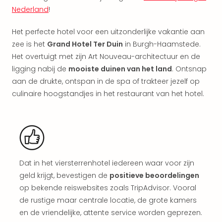
aan
Nederland
!
The
San
Het perfecte hotel voor een uitzonderlijke vakantie aan
Bad
zee is het
Grand Hotel Ter Duin
in Burgh-Haamstede.
Nie
Het overtuigt met zijn Art Nouveau-architectuur en de
Trop
ligging nabij de
mooiste duinen van het land
. Ontsnap
Isla
Clau
aan de drukte, ontspan in de spa of trakteer jezelf op
The
culinaire hoogstandjes in het restaurant van het hotel.
Bali
The
Vaba
Spa
alle
aan
Dat in het viersterrenhotel iedereen waar voor zijn
Kort
geld krijgt, bevestigen de
positieve beoordelingen
vaka
op bekende reiswebsites zoals TripAdvisor. Vooral
Naa
de rustige maar centrale locatie, de grote kamers
bes
Wee
en de vriendelijke, attente service worden geprezen.