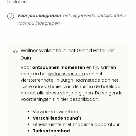
te sluiten.
weg
Duu
Voor jou inbegrepen
: het uitgebreide ontbijtbuffet is
hote
voor jou inbegrepen.
Vaka
Stra
Wint
Kast
Wellnessvakantie in het Grand Hotel Ter
alle
Duin
hote
Sted
Voor
ontspannen momenten
en tijd samen
Naa
ben je in het
wellnesscentrum
van het
bes
viersterrenhotel in Burgh Haamstede aan het
Eur
juiste adres. Geniet van de rust in de hotelspa
Lon
en laat alle stress van je afglijden. De volgende
Parij
voorzieningen zijn hier beschikbaar:
Pra
Boe
Verwarmd zwembad
alle
Verschillende sauna's
Fitnessruimte met moderne apparatuur
aan
Turks stoombad
Nede