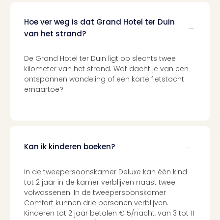
Cad
Naa
Hoe ver weg is dat Grand Hotel ter Duin
cate
van het strand?
Cad
Disn
De Grand Hotel ter Duin ligt op slechts twee
Parij
kilometer van het strand. Wat dacht je van een
cad
ontspannen wandeling of een korte fietstocht
Mov
ernaartoe?
Park
cad
War
Bros.
Stud
Kan ik kinderen boeken?
Tour
cad
Auto
In de tweepersoonskamer Deluxe kan één kind
in
tot 2 jaar in de kamer verblijven naast twee
volwassenen. In de tweepersoonskamer
Stut
Comfort kunnen drie personen verblijven.
Harr
Kinderen tot 2 jaar betalen €15/nacht, van 3 tot 11
Pott