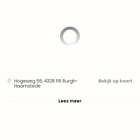
Pret
Nede
Pret
Belg
alle
aan
Well
Naa
bes
Well
Well
Duit
Hogeweg 55
,
4328
PB Burgh-
Bekijk op kaart
Well
Haamstede
Nede
Well
Lees meer
Oost
alle
aan
The
The
Duit