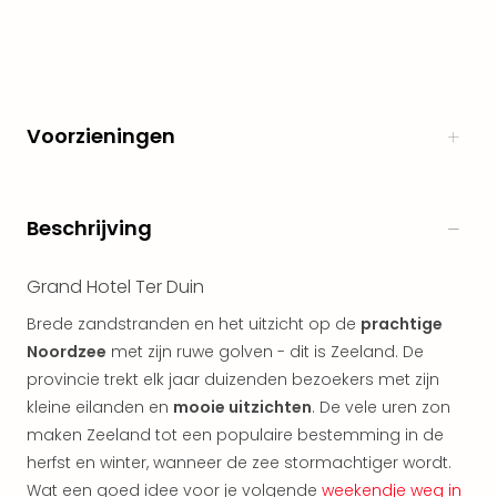
The
Nede
The
Oost
alle
Voorzieningen
aan
Naa
cate
Well
Beschrijving
Cent
HUP
Grand Hotel Ter Duin
Hote
Tau
Brede zandstranden en het uitzicht op de
prachtige
Spa
Noordzee
met zijn ruwe golven - dit is Zeeland. De
Vie
provincie trekt elk jaar duizenden bezoekers met zijn
Hou
kleine eilanden en
mooie uitzichten
. De vele uren zon
Easy
Bad
maken Zeeland tot een populaire bestemming in de
Oey
herfst en winter, wanneer de zee stormachtiger wordt.
alle
Wat een goed idee voor je volgende
weekendje weg in