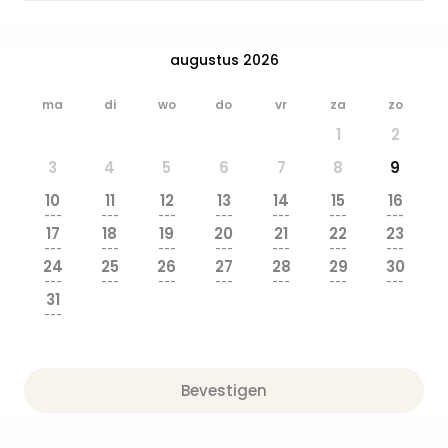
Safa
Beek
Ber
augustus 2026
Osn
Zoo
ma
di
wo
do
vr
za
zo
Zoo
1
2
Over
Wild
3
4
5
6
7
8
9
Adve
10
11
12
13
14
15
16
Zoo
---
---
---
---
---
---
---
Emm
17
18
19
20
21
22
23
---
---
---
---
---
---
---
Gai
24
25
26
27
28
29
30
alle
---
---
---
---
---
---
---
deal
31
---
Naa
Bes
Pret
Eur
Bevestigen
Pret
Duit