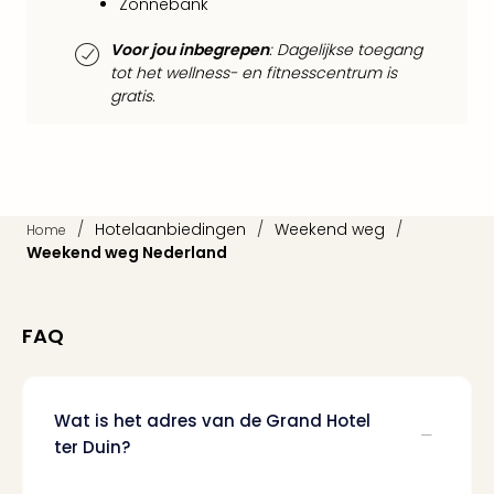
Zonnebank
Ams
Den
Voor jou inbegrepen
: Dagelijkse toegang
Haa
tot het wellness- en fitnesscentrum is
Rot
gratis.
Utre
alle
aan
Duit
Berli
Düss
/
Hotelaanbiedingen
/
Weekend weg
/
Home
Ham
Weekend weg Nederland
Keul
Mün
alle
FAQ
aan
Belg
Ant
Brus
Wat is het adres van de Grand Hotel
alle
ter Duin?
aan