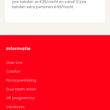
jaar betalen ze €35/nacht en vanaf 12 jaar
and
betalen extra personen €55/nacht.
the
curs
chil
Lon
Ove
Trav
Trav
Ove
Informatie
Trav
Ove
ons
Over ons
Ban
Colofon
Duu
reiz
Privacyverklaring
Col
Priv
Duurzaam reizen
VIP programma
Vacatures