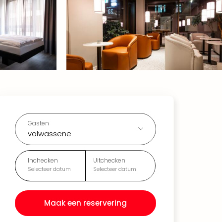
Gasten
volwassene
Inchecken
Uitchecken
Selecteer datum
Selecteer datum
Maak een reservering