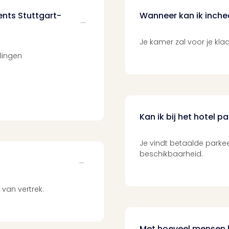
ents Stuttgart-
Wanneer kan ik inchec
Je kamer zal voor je klaar
lingen
Kan ik bij het hotel p
Je vindt betaalde parkee
beschikbaarheid.
van vertrek.
Met hoeveel mensen k