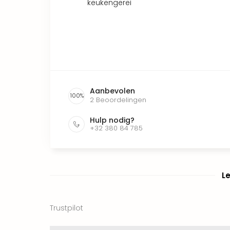
keukengerei
Aanbevolen
100
%
2
Beoordelingen
Hulp nodig?
+32 380 84 785
L
Trustpilot