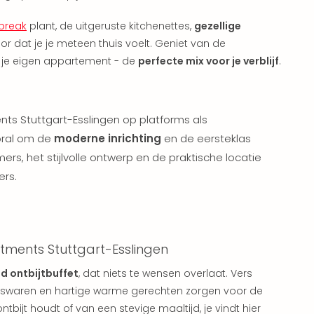
 break
plant, de uitgeruste kitchenettes,
gezellige
or dat je je meteen thuis voelt. Geniet van de
an je eigen appartement - de
perfecte mix voor je verblijf
.
ts Stuttgart-Esslingen op platforms als
oral om de
moderne inrichting
en de eersteklas
rs, het stijlvolle ontwerp en de praktische locatie
ers.
tments Stuttgart-Esslingen
id ontbijtbuffet
, dat niets te wensen overlaat. Vers
leeswaren en hartige warme gerechten zorgen voor de
ntbijt houdt of van een stevige maaltijd, je vindt hier