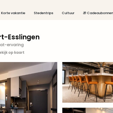
Korte vakantie
Stedentrips
Cultuur
🎁 Cadeaubonne
t-Esslingen
lat-ervaring
ekijk op kaart