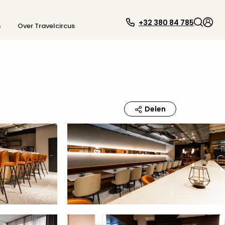
+32 380 84 785
n
Over Travelcircus
Delen