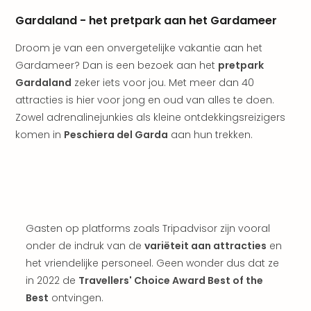
Pret
Nede
Gardaland - het pretpark aan het Gardameer
Pret
Droom je van een onvergetelijke vakantie aan het
Belg
alle
Gardameer? Dan is een bezoek aan het
pretpark
aan
Gardaland
zeker iets voor jou. Met meer dan 40
Well
attracties is hier voor jong en oud van alles te doen.
Naa
Zowel adrenalinejunkies als kleine ontdekkingsreizigers
bes
komen in
Peschiera del Garda
aan hun trekken.
Well
Well
Duit
Well
Nede
Well
Gasten op platforms zoals Tripadvisor zijn vooral
Oost
onder de indruk van de
variëteit aan attracties
en
alle
aan
het vriendelijke personeel. Geen wonder dus dat ze
The
in 2022 de
Travellers' Choice Award Best of the
The
Best
ontvingen.
Duit