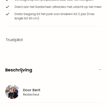
Safa
Direct aan het Gardameer: attracties met uitzicht op het meer
Beek
Ber
Gratis toegang tot het park voor kinderen tot 2 jaar (max.
Osn
lengte tot 90 cm)
Zoo
Zoo
Over
Trustpilot
Wild
Adve
Zoo
Emm
Gai
alle
Beschrijving
deal
Naa
Bes
Pret
Door
Berit
Eur
Redacteur
Pret
Duit