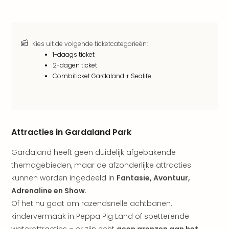
The
Nede
The
Oost
Kies uit de volgende ticketcategorieën:
alle
1-daags ticket
aan
2-dagen ticket
Naa
Combiticket Gardaland + Sealife
cate
Well
Cent
HUP
Attracties in Gardaland Park
Hote
Tau
Gardaland heeft geen duidelijk afgebakende
Spa
themagebieden, maar de afzonderlijke attracties
Vie
Hou
kunnen worden ingedeeld in
Fantasie, Avontuur,
Easy
Adrenaline en Show
.
Bad
Of het nu gaat om razendsnelle achtbanen,
Oey
kindervermaak in Peppa Pig Land of spetterende
alle
waterattracties – er zijn echt
geen grenzen aan het