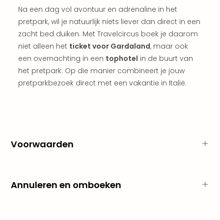
weg
Na een dag vol avontuur en adrenaline in het
Duu
pretpark, wil je natuurlijk niets liever dan direct in een
hote
zacht bed duiken. Met Travelcircus boek je daarom
Vaka
niet alleen het
ticket voor Gardaland
, maar ook
Stra
een overnachting in een
tophotel
in de buurt van
Wint
het pretpark. Op die manier combineert je jouw
Kast
pretparkbezoek direct met een vakantie in Italië.
alle
hote
Sted
Naa
bes
Eur
Voorwaarden
Lon
Parij
Pra
Boe
Annuleren en omboeken
alle
aan
Nede