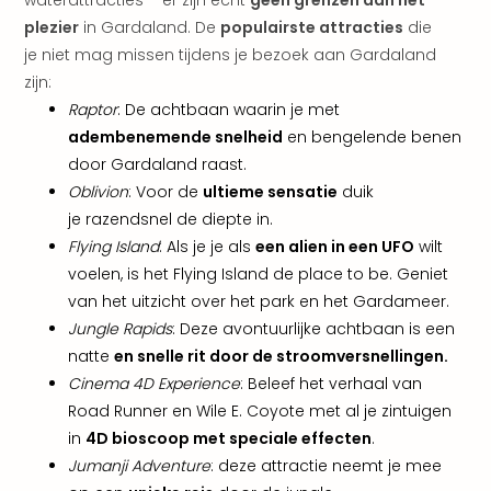
aan
plezier
in Gardaland. De
populairste attracties
die
The
je niet mag missen tijdens je bezoek aan Gardaland
San
zijn:
Bad
Nie
Raptor
: De achtbaan waarin je met
Trop
adembenemende snelheid
en bengelende benen
Isla
door Gardaland raast.
Clau
Oblivion
: Voor de
ultieme sensatie
duik
The
je razendsnel de diepte in.
Bali
Flying Island
: Als je je als
een alien in een UFO
wilt
The
voelen, is het Flying Island de place to be. Geniet
Vaba
Spa
van het uitzicht over het park en het Gardameer.
alle
Jungle Rapids
: Deze avontuurlijke achtbaan is een
aan
natte
en snelle rit door de stroomversnellingen.
Kort
Cinema 4D Experience
: Beleef het verhaal van
vaka
Road Runner en Wile E. Coyote met al je zintuigen
Naa
in
4D bioscoop met speciale effecten
.
bes
Jumanji Adventure
: deze attractie neemt je mee
Wee