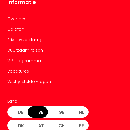
Informatie
Cad
Naa
cate
Over ons
Cad
Colofon
Disn
Parij
Privacyverklaring
cad
Duurzaam reizen
Mov
Park
VIP programma
cad
War
Vacatures
Bros.
Veelgestelde vragen
Stud
Tour
cad
Land
Auto
in
DE
BE
GB
NL
Stut
Harr
DK
AT
CH
FR
Pott