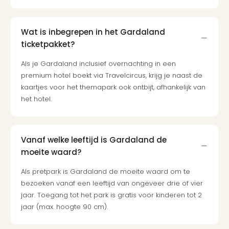
Berli
Mus
en
Wat is inbegrepen in het Gardaland
tent
ticketpakket?
The
Mak
Als je Gardaland inclusief overnachting in een
of
premium hotel boekt via Travelcircus, krijg je naast de
Harr
kaartjes voor het themapark ook ontbijt, afhankelijk van
Pott
het hotel.
Lon
Ga
of
Vanaf welke leeftijd is Gardaland de
Thro
moeite waard?
Stud
Tour
Als pretpark is Gardaland de moeite waard om te
Jura
bezoeken vanaf een leeftijd van ongeveer drie of vier
Worl
jaar. Toegang tot het park is gratis voor kinderen tot 2
Tent
jaar (max. hoogte 90 cm).
Berli
Mer