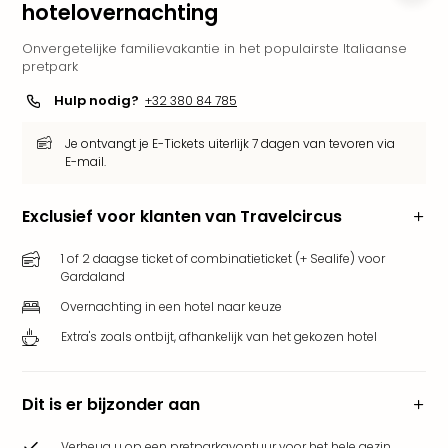
hotelovernachting
Park
Puy
Onvergetelijke familievakantie in het populairste Italiaanse
du
pretpark
Fou
Hulp nodig?
+32 380 84 785
Bob
alle
Je ontvangt je E-Tickets uiterlijk 7 dagen van tevoren via
deal
E-mail.
Wate
Trop
Exclusief voor klanten van Travelcircus
Isla
Rula
1 of 2 daagse ticket of combinatieticket (+ Sealife) voor
The
Gardaland
Erdi
alle
Overnachting in een hotel naar keuze
deal
Extra's zoals ontbijt, afhankelijk van het gekozen hotel
Dier
Zoo
Berli
Dit is er bijzonder aan
Sere
Park
Verheug u op een pretparkavontuur voor het hele gezin