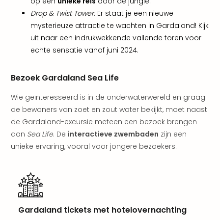
weg
op een
unieke reis
door de jungle.
Wee
Drop & Twist Tower
: Er staat je een nieuwe
Belg
mysterieuze attractie te wachten in Gardaland! Kijk
Wee
uit naar een indrukwekkende vallende toren voor
Duit
echte sensatie vanaf juni 2024.
Wee
Nede
alle
Bezoek Gardaland Sea Life
wee
Wie geïnteresseerd is in de onderwaterwereld en graag
weg
Vaka
de bewoners van zoet en zout water bekijkt, moet naast
Vaka
de Gardaland-excursie meteen een bezoek brengen
Oost
aan
Sea Life
. De
interactieve zwembaden
zijn een
Vaka
unieke ervaring, vooral voor jongere bezoekers.
Italië
alle
aan
Naa
cate
Hote
Gardaland tickets met hotelovernachting
Nach