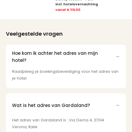
Cult
incl. hotelovernachting
Naa
vanaf
€ 119,00
cate
Con
en
sho
Veelgestelde vragen
Blue
Man
Gro
Hoe kom ik achter het adres van mijn
Moul
hotel?
Rou
-
Raadpleeg je boekingsbevestiging voor het adres van
Féer
je hotel
Sho
The
Fans
Strik
Wat is het adres van Gardaland?
Bac
Exhib
Het adres van Gardaland is : Via Derna 4, 37014
Berli
Verona, Italië
Loll