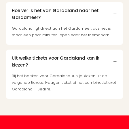
Ben
&
Hoe ver is het van Gardaland naar het
Pors
Gardameer?
Mus
Louv
Gardaland ligt direct aan het Gardameer, dus het is
Mus
maar een paar minuten lopen naar het themapark.
Kast
van
Versa
Uit welke tickets voor Gardaland kan ik
Harr
Potte
kiezen?
Visi
Bij het boeken voor Gardaland kun je kiezen uit de
of
volgende tickets: 1-dagen ticket of het combinatieticket
Mag
Gardaland + Sealife.
Marv
Tent
Van
Gog
Mus
Ato
🎁