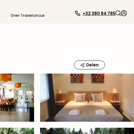
+32 380 84 785
n
Over Travelcircus
Delen