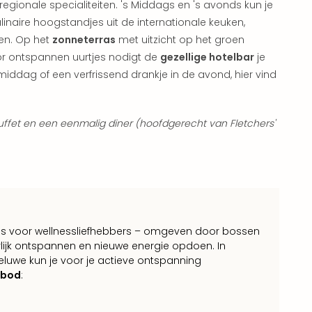
 regionale specialiteiten. 's Middags en 's avonds kun je
inaire hoogstandjes uit de internationale keuken,
en. Op het
zonneterras
met uitzicht op het groen
oor ontspannen uurtjes nodigt de
gezellige hotelbar
je
middag of een verfrissend drankje in de avond, hier vind
buffet en een eenmalig diner (hoofdgerecht van Fletchers'
ijs voor wellnessliefhebbers – omgeven door bossen
rlijk ontspannen en nieuwe energie opdoen. In
eluwe kun je voor je actieve ontspanning
nbod
: