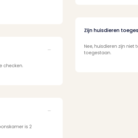
Zijn huisdieren toege
Nee, huisdieren zijn nie
toegestaan.
te checken.
?
oonskamer is 2