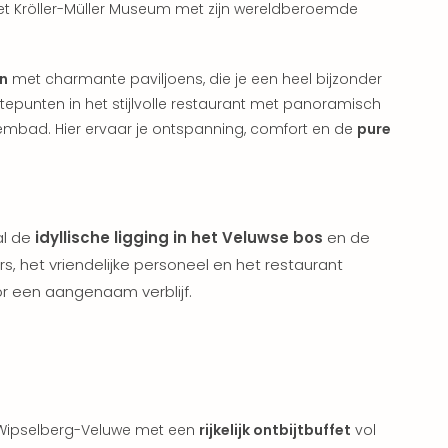
et Kröller-Müller Museum met zijn wereldberoemde
in
met charmante paviljoens, die je een heel bijzonder
tepunten in het stijlvolle restaurant met panoramisch
wembad. Hier ervaar je ontspanning, comfort en de
pure
al de
idyllische ligging in het Veluwse bos
en de
rs, het vriendelijke personeel en het restaurant
or een aangenaam verblijf.
e Wipselberg-Veluwe met een
rijkelijk ontbijtbuffet
vol