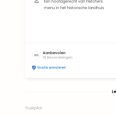
Een hoofdgerecht van Fletchers
menu in het historische landhuis
Aanbevolen
91
%
16
Beoordelingen
Gratis annuleren
L
Trustpilot