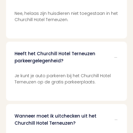
Cad
Naa
Nee, helaas zijn huisdieren niet toegestaan in het
cate
Churchill Hotel Terneuzen.
Cad
Disn
Parij
cad
Mov
Heeft het Churchill Hotel Terneuzen
Park
parkeergelegenheid?
cad
War
Je kunt je auto parkeren bij het Churchill Hotel
Bros.
Terneuzen op de gratis parkeerplaats.
Stud
Tour
cad
Auto
in
Wanneer moet ik uitchecken uit het
Stut
Churchill Hotel Terneuzen?
Harr
Pott