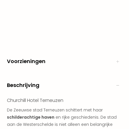
The
Nede
The
Oost
alle
aan
Naa
cate
Well
Voorzieningen
Cent
HUP
Hote
Tau
Beschrijving
Spa
Vie
Hou
Churchill Hotel Terneuzen
Easy
De Zeeuwse stad Terneuzen schittert met haar
Bad
schilderachtige haven
en rijke geschiedenis. De stad
Oey
aan de Westerschelde is niet alleen een belangrijke
alle