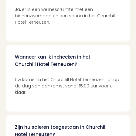
Ben
&
Ja, er is een wellnessruimte met een
Pors
binnenzwembad en een sauna in het Churchill
Mus
Hotel Terneuzen.
Louv
Mus
Kast
van
Versa
Wanneer kan ik inchecken in het
Harr
Churchill Hotel Terneuzen?
Potte
Visi
Uw kamer in het Churchill Hotel Terneuzen ligt op
of
de dag van aankomst vanaf 15:00 uur voor u
Mag
klaar.
Marv
Tent
Van
Gog
Mus
Zijn huisdieren toegestaan in Churchill
Ato
Hotel Terneuzen?
🎁