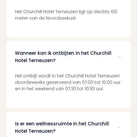
Berli
Mus
Het Churchill Hotel Terneuzen ligt op slechts 100
en
meter van de Noordzeekust.
tent
The
Mak
of
Harr
Wanneer kan ik ontbijten in het Churchill
Pott
Hotel Terneuzen?
Lon
Ga
Het ontbijt wordt in het Churchill Hotel Terneuzen
of
doordeweeks geserveerd van 07:00 tot 10:00 uur
Thro
en in het weekend van 07:30 tot 10:30 uur.
Stud
Tour
Jura
Worl
Tent
Is er een wellnessruimte in het Churchill
Berli
Hotel Terneuzen?
Mer