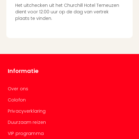
and
Het uitchecken uit het Churchill Hotel Terneuzen
the
dient voor 12:00 uur op de dag van vertrek
curs
plaats te vinden.
chil
Lon
Ove
Trav
Trav
Ove
Trav
Informatie
Ove
ons
Ban
Over ons
Duu
reiz
Colofon
Col
Privacyverklaring
Priv
Duurzaam reizen
VIP programma