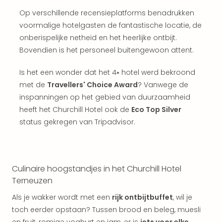
weg
Wee
Op verschillende recensieplatforms benadrukken
Belg
voormalige hotelgasten de fantastische locatie, de
Wee
onberispelijke netheid en het heerlijke ontbijt.
Duit
Bovendien is het personeel buitengewoon attent.
Wee
Nede
Is het een wonder dat het 4⭑ hotel werd bekroond
alle
met de
Travellers' Choice Award
? Vanwege de
wee
inspanningen op het gebied van duurzaamheid
weg
Vaka
heeft het Churchill Hotel ook de
Eco Top Silver
Vaka
status gekregen van Tripadvisor.
Oost
Vaka
Italië
alle
Culinaire hoogstandjes in het Churchill Hotel
aan
Terneuzen
Naa
cate
Als je wakker wordt met een
rijk ontbijtbuffet
, wil je
Hote
toch eerder opstaan? Tussen brood en beleg, muesli
Nach