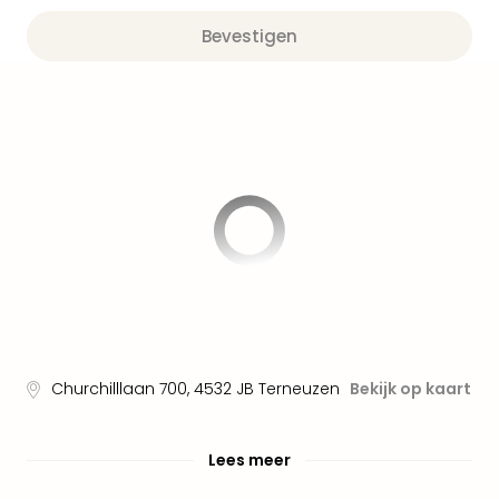
Pret
Nede
Bevestigen
Pret
Belg
alle
aan
Well
Naa
bes
Well
Well
Duit
Well
Nede
Well
Oost
Churchilllaan 700
,
4532 JB
Terneuzen
Bekijk op kaart
alle
aan
The
Lees meer
The
Duit