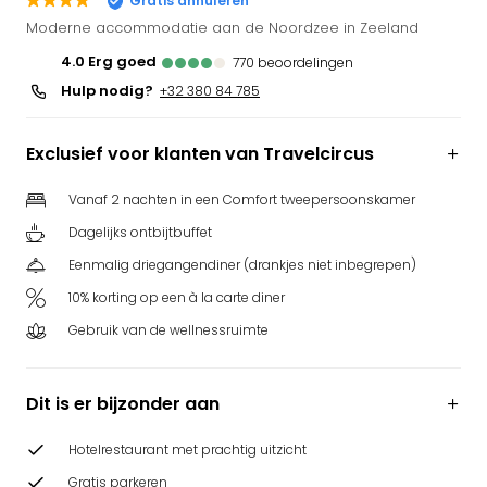
Gratis annuleren
Park
Moderne accommodatie aan de Noordzee in Zeeland
Puy
4.0
erg goed
770
beoordelingen
du
Hulp nodig?
Fou
+32 380 84 785
Bob
alle
Exclusief voor klanten van Travelcircus
deal
Wate
Vanaf 2 nachten in een Comfort tweepersoonskamer
Trop
Dagelijks ontbijtbuffet
Isla
Rula
Eenmalig driegangendiner (drankjes niet inbegrepen)
The
10% korting op een à la carte diner
Erdi
alle
Gebruik van de wellnessruimte
deal
Dier
Dit is er bijzonder aan
Zoo
Berli
Sere
Hotelrestaurant met prachtig uitzicht
Park
Gratis parkeren