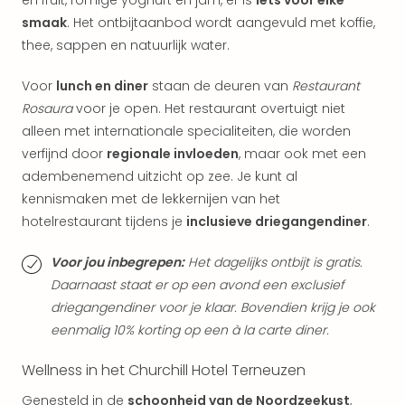
en fruit, romige yoghurt en jam, er is
iets voor elke
weg
smaak
. Het ontbijtaanbod wordt aangevuld met koffie,
Duu
thee, sappen en natuurlijk water.
hote
Vaka
Voor
lunch en diner
staan de deuren van
Restaurant
Stra
Rosaura
voor je open. Het restaurant overtuigt niet
Wint
alleen met internationale specialiteiten, die worden
Kast
alle
verfijnd door
regionale invloeden
, maar ook met een
hote
adembenemend uitzicht op zee. Je kunt al
Sted
kennismaken met de lekkernijen van het
Naa
hotelrestaurant tijdens je
inclusieve driegangendiner
.
bes
Eur
Voor jou inbegrepen:
Het dagelijks ontbijt is gratis.
Lon
Daarnaast staat er op een avond een exclusief
Parij
driegangendiner voor je klaar. Bovendien krijg je ook
Pra
eenmalig 10% korting op een à la carte diner.
Boe
alle
Wellness in het Churchill Hotel Terneuzen
aan
Nede
Genesteld in de
schoonheid van de Noordzeekust
,