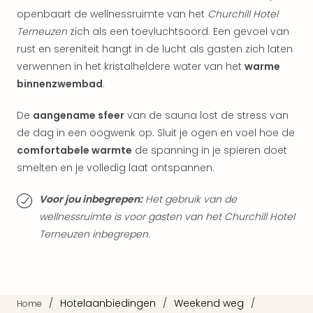
Ams
openbaart de wellnessruimte van het
Churchill Hotel
Den
Terneuzen
zich als een toevluchtsoord. Een gevoel van
Haa
rust en sereniteit hangt in de lucht als gasten zich laten
Rot
Utre
verwennen in het kristalheldere water van het
warme
alle
binnenzwembad
.
aan
Duit
De
aangename sfeer
van de sauna lost de stress van
Berli
de dag in een oogwenk op. Sluit je ogen en voel hoe de
Düss
comfortabele warmte
de spanning in je spieren doet
Ham
smelten en je volledig laat ontspannen.
Keul
Mün
Voor jou inbegrepen:
Het gebruik van de
alle
wellnessruimte is voor gasten van het Churchill Hotel
aan
Terneuzen inbegrepen.
Belg
Ant
Brus
alle
aan
/
Hotelaanbiedingen
/
Weekend weg
/
Home