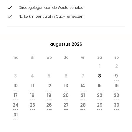
Safa
Direct gelegen aan de Westerschelde
Beek
Ber
Na 1,5 km bent u al in Oud-Terneuzen
Osn
Zoo
Zoo
Over
augustus 2026
Wild
Adve
ma
di
wo
do
vr
za
zo
Zoo
1
2
Emm
Gai
3
4
5
6
7
8
9
alle
---
10
11
12
13
14
15
16
deal
---
---
---
---
---
---
---
Naa
17
18
19
20
21
22
23
Bes
---
---
---
---
---
---
---
24
25
26
27
28
29
30
Pret
---
---
---
---
---
---
---
Eur
31
Pret
---
Duit