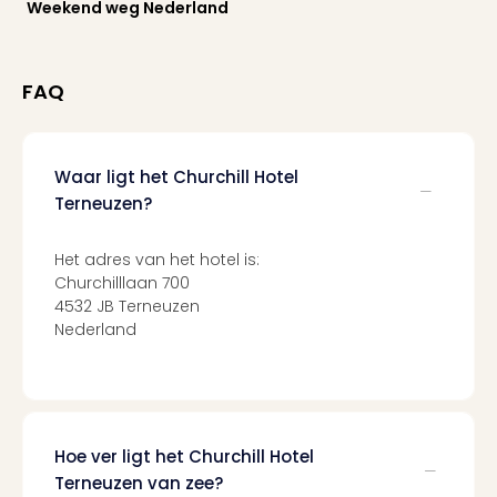
Cult
Weekend weg Nederland
Naa
cate
Con
FAQ
en
sho
Blue
Man
Waar ligt het Churchill Hotel
Gro
Terneuzen?
Moul
Rou
Het adres van het hotel is:
-
Churchilllaan 700
Féer
4532 JB Terneuzen
Sho
Nederland
The
Fans
Strik
Bac
Exhib
Hoe ver ligt het Churchill Hotel
Berli
Terneuzen van zee?
Loll