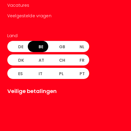
Vacatures
Veelgestelde vragen
Land
DE
BE
GB
NL
DK
AT
CH
FR
ES
IT
PL
PT
Veilige betalingen