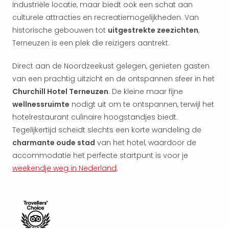
aan
industriële locatie, maar biedt ook een schat aan
The
culturele attracties en recreatiemogelijkheden. Van
San
historische gebouwen tot
uitgestrekte zeezichten
,
Bad
Terneuzen is een plek die reizigers aantrekt.
Nie
Trop
Direct aan de Noordzeekust gelegen, genieten gasten
Isla
van een prachtig uitzicht en de ontspannen sfeer in het
Clau
Churchill Hotel Terneuzen
. De kleine maar fijne
The
wellnessruimte
nodigt uit om te ontspannen, terwijl het
Bali
The
hotelrestaurant culinaire hoogstandjes biedt.
Vaba
Tegelijkertijd scheidt slechts een korte wandeling de
Spa
charmante oude stad
van het hotel, waardoor de
alle
accommodatie het perfecte startpunt is voor je
aan
weekendje weg in Nederland
.
Kort
vaka
Naa
bes
Wee