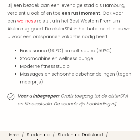
weg
Bij een bezoek aan een levendige stad als Hamburg,
Duu
verdient u ook af en toe
een rustmoment
. Ook voor
hote
een
wellness
reis zit u in het Best Western Premium
Vaka
Alsterkrug goed. De alsterSPA in het hotel beidt alles wat
Stra
u voor een ontspannen vakantie nodig heeft:
Wint
Kast
Finse sauna (90°C) en soft sauna (50°C)
alle
Stoomcabine en wellnesslounge
hote
Moderne fitnessstudio
Sted
Naa
Massages en schoonheidsbehandelingen (tegen
bes
meerprijs)
Eur
Lon
Voor u inbegrepen
: Gratis toegang tot de alsterSPA
Parij
en fitnessstudio. De sauna's zijn badkledingvrij.
Pra
Boe
alle
aan
/
Stedentrip
/
Stedentrip Duitsland
/
Nede
Home