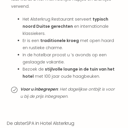
weg
verwend.
Wee
Belg
Wee
Het Alsterkrug Restaurant serveert
typisch
Duit
noord Duitse gerechten
en internationale
Wee
klassiekers.
Nede
Er is een
traditionele kroeg
met open haard
alle
en rustieke charme.
wee
In de hotelbar proost u ’s avonds op een
weg
geslaagde vakantie.
Vaka
Bezoek de
stijlvolle lounge in de tuin van het
Vaka
Oost
hotel
met 100 jaar oude haagbeuken.
Vaka
Italië
Voor u inbegrepen
: Het dagelijkse ontbijt is voor
alle
u bij de prijs inbegrepen.
aan
Naa
cate
Hote
De alsterSPA in Hotel Alsterkrug
Nach