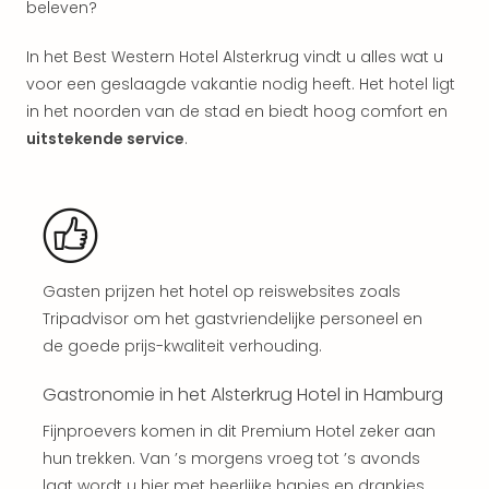
beleven?
aan
The
In het Best Western Hotel Alsterkrug vindt u alles wat u
San
Bad
voor een geslaagde vakantie nodig heeft. Het hotel ligt
Nie
in het noorden van de stad en biedt hoog comfort en
Trop
uitstekende service
.
Isla
Clau
The
Bali
The
Vaba
Gasten prijzen het hotel op reiswebsites zoals
Spa
Tripadvisor om het gastvriendelijke personeel en
alle
aan
de goede prijs-kwaliteit verhouding.
Kort
Gastronomie in het Alsterkrug Hotel in Hamburg
vaka
Naa
Fijnproevers komen in dit Premium Hotel zeker aan
bes
hun trekken. Van ’s morgens vroeg tot ’s avonds
Wee
laat wordt u hier met heerlijke hapjes en drankjes