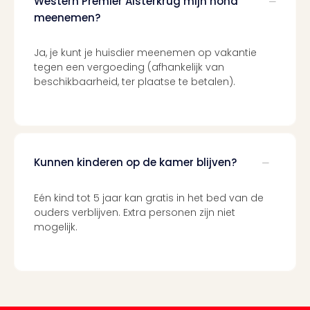
Western Premier Alsterkrug mijn hond
Berli
meenemen?
Mus
en
Ja, je kunt je huisdier meenemen op vakantie
tent
tegen een vergoeding (afhankelijk van
The
beschikbaarheid, ter plaatse te betalen).
Mak
of
Harr
Pott
Lon
Ga
Kunnen kinderen op de kamer blijven?
of
Thro
Eén kind tot 5 jaar kan gratis in het bed van de
Stud
ouders verblijven. Extra personen zijn niet
Tour
mogelijk.
Jura
Worl
Tent
Berli
Mer