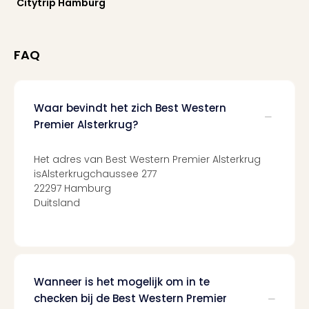
Citytrip Hamburg
Ams
Den
Haa
Rot
FAQ
Utre
alle
aan
Waar bevindt het zich Best Western
Duit
Premier Alsterkrug?
Berli
Düss
Ham
Het adres van Best Western Premier Alsterkrug
Keul
isAlsterkrugchaussee 277
Mün
22297 Hamburg
alle
Duitsland
aan
Belg
Ant
Brus
alle
Wanneer is het mogelijk om in te
aan
checken bij de Best Western Premier