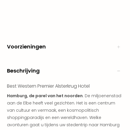
The
Nede
The
Oost
alle
aan
Naa
Voorzieningen
cate
Well
Cent
HUP
Beschrijving
Hote
Tau
Best Western Premier Alsterkrug Hotel
Spa
Vie
Hamburg, de parel van het noorden
. De miljoenenstad
Hou
aan de Elbe heeft veel gezichten. Het is een centrum
Easy
van cultuur en vermaak, een kosmopolitisch
Bad
shoppingparadijs en een wereldhaven. Welke
Oey
avonturen gaat u tijdens uw stedentrip naar Hamburg
alle