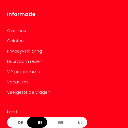
Ben
&
Informatie
Pors
Mus
Louv
Over ons
Mus
Kast
Colofon
van
Privacyverklaring
Versa
Harr
Duurzaam reizen
Potte
Visi
VIP programma
of
Vacatures
Mag
Marv
Veelgestelde vragen
Tent
Van
Gog
Land
Mus
Ato
DE
BE
GB
NL
🎁