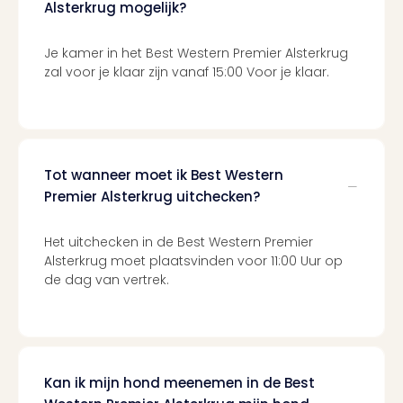
Cult
Alsterkrug mogelijk?
Naa
cate
Je kamer in het Best Western Premier Alsterkrug
Con
zal voor je klaar zijn vanaf 15:00 Voor je klaar.
en
sho
Blue
Man
Gro
Tot wanneer moet ik Best Western
Moul
Premier Alsterkrug uitchecken?
Rou
-
Féer
Het uitchecken in de Best Western Premier
Sho
Alsterkrug moet plaatsvinden voor 11:00 Uur op
The
de dag van vertrek.
Fans
Strik
Bac
Exhib
Berli
Kan ik mijn hond meenemen in de Best
Loll