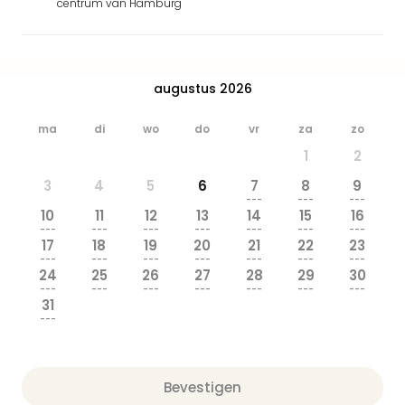
centrum van Hamburg
Safa
Beek
Ber
Osn
augustus 2026
Zoo
Zoo
Over
ma
di
wo
do
vr
za
zo
Wild
1
2
Adve
3
4
5
6
7
8
9
Zoo
---
---
---
Emm
10
11
12
13
14
15
16
Gai
---
---
---
---
---
---
---
17
18
19
20
21
22
23
alle
---
---
---
---
---
---
---
deal
24
25
26
27
28
29
30
Naa
---
---
---
---
---
---
---
31
Bes
---
Pret
Eur
Pret
Bevestigen
Duit