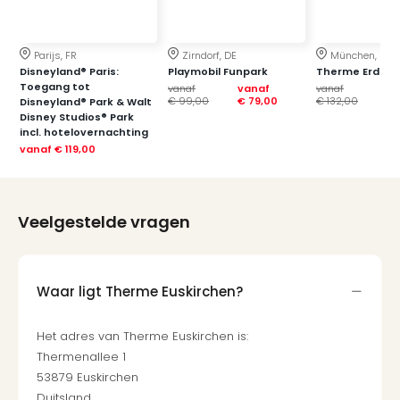
Cult
Naa
cate
Parijs, FR
Zirndorf, DE
München, DE
Con
Disneyland® Paris:
Playmobil Funpark
Therme Erding
en
Toegang tot
vanaf
vanaf
vanaf
va
sho
€ 99,00
€ 79,00
€ 132,00
€ 
Disneyland® Park & Walt
Blue
Disney Studios® Park
incl. hotelovernachting
Man
vanaf
€ 119,00
Gro
Moul
Rou
-
Veelgestelde vragen
Féer
Sho
The
Waar ligt Therme Euskirchen?
Fans
Strik
Bac
Het adres van Therme Euskirchen is:
Exhib
Thermenallee 1
Berli
53879 Euskirchen
Loll
Duitsland