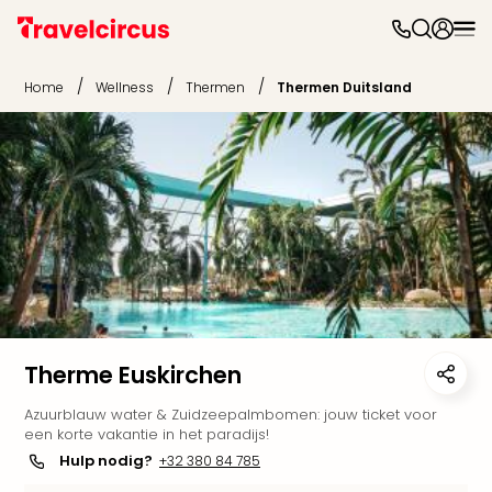
Dag
uit
/
/
/
Home
Wellness
Thermen
Thermen Duitsland
Naa
cate
Pret
Disn
Parij
Eur
Park
Mov
Park
Eftel
Tove
Wali
Therme Euskirchen
Belg
Azuurblauw water & Zuidzeepalmbomen: jouw ticket voor
Parc
een korte vakantie in het paradijs!
Astér
Hulp nodig?
+32 380 84 785
Slag
Bell