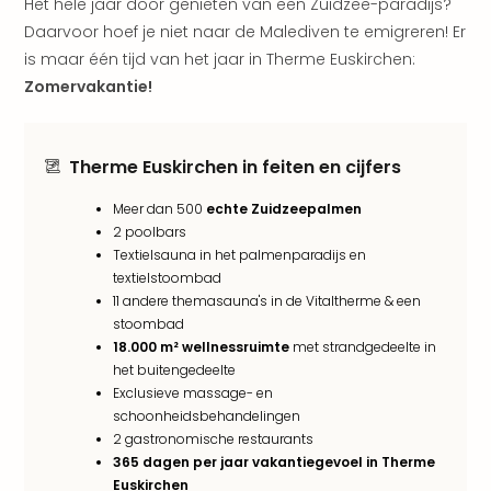
Pret
Het hele jaar door genieten van een Zuidzee-paradijs?
Nede
Daarvoor hoef je niet naar de Malediven te emigreren! Er
Pret
is maar één tijd van het jaar in Therme Euskirchen:
Belg
Zomervakantie!
alle
aan
Well
Therme Euskirchen in feiten en cijfers
Naa
bes
Meer dan 500
echte Zuidzeepalmen
Well
2 poolbars
Well
Textielsauna in het palmenparadijs en
Duit
textielstoombad
Well
11 andere themasauna's in de Vitaltherme & een
Nede
stoombad
Well
18.000 m² wellnessruimte
met strandgedeelte in
Oost
het buitengedeelte
alle
Exclusieve massage- en
aan
schoonheidsbehandelingen
The
2 gastronomische restaurants
The
365 dagen per jaar vakantiegevoel in Therme
Duit
Euskirchen