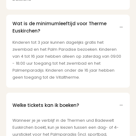
Berli
Mus
en
Wat is de minimumleeftijd voor Therme
tent
The
Euskirchen?
Mak
Kinderen tot 3 jaar kunnen dagelijks gratis het
of
zwembad en het Palm Paradise bezoeken. Kinderen
Harr
van 4 tot 16 jaar hebben alleen op zaterdag van 09:00
Pott
- 18:00 uur toegang tot het zwembad en het
Lon
Palmenparadijs. Kinderen onder de 16 jaar hebben
Ga
geen toegang tot de Vitaltherme.
of
Thro
Stud
Tour
Jura
Welke tickets kan ik boeken?
Worl
Tent
Wanneer je je verblijf in de Thermen und Badewelt
Berli
Euskirchen boekt, kun je kiezen tussen een dag- of 4-
Mer
uursticket voor het Palmparadijs (incl. sportbad,