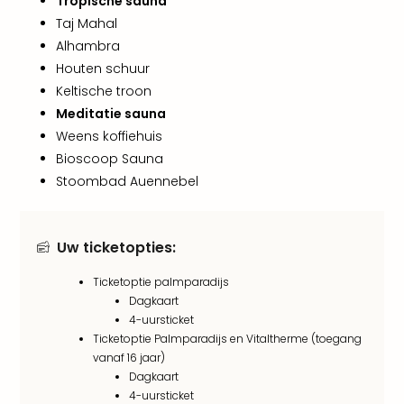
Tropische sauna
weg
Wee
Taj Mahal
Belg
Alhambra
Wee
Houten schuur
Duit
Keltische troon
Wee
Meditatie sauna
Nede
Weens koffiehuis
alle
Bioscoop Sauna
wee
weg
Stoombad Auennebel
Vaka
Vaka
Oost
Uw ticketopties:
Vaka
Italië
Ticketoptie palmparadijs
alle
Dagkaart
aan
4-uursticket
Naa
Ticketoptie Palmparadijs en Vitaltherme (toegang
cate
vanaf 16 jaar)
Dagkaart
Hote
4-uursticket
Nach