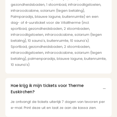
Ben
gezondheidsbaden, 1 stoombad, infraroodligstoelen,
&
infraroodcabine, solarium (tegen betaling),
Pors
Palmparadijs, blauwe lagune, buitenruimte) en een
Mus
dag- of 4-uursticket voor de Vitaltherme (incl.
Louv
sportbad, gezondheidsbaden, 2 stoombaden,
Mus
infraroodligstoelen, infraroodcabine, solarium (tegen
Kast
betaling), 10 sauna's, buitenruimte, 10 sauna's).
van
Sportbad, gezondheidsbaden, 2 stoombaden,
Versa
infraroodligstoelen, infraroodcabine, solarium (tegen
Harr
betaling), palmenparadijs, blauwe lagune, buitenruimte,
Potte
Visi
10 sauna's).
of
Mag
Marv
Hoe krijg ik mijn tickets voor Therme
Tent
Euskirchen?
Van
Gog
Je ontvangt de tickets uiterlijk 7 dagen van tevoren per
Mus
e-mail. Print deze uit en laat ze aan de kassa zien.
Ato
🎁