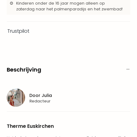
Kinderen onder de 16 jaar mogen alleen op
Safa
zaterdag naar het palmenparadijs en het zwembad!
Beek
Ber
Osn
Zoo
Trustpilot
Zoo
Over
Wild
Adve
Zoo
Beschrijving
Emm
Gai
alle
deal
Door
Julia
Naa
Redacteur
Bes
Pret
Eur
Pret
Therme Euskirchen
Duit