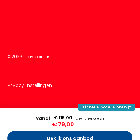
©
2026
, Travelcircus
Privacy-instellingen
Ticket + hotel + ontbijt
€ 115,00
vanaf
per persoon
€ 79,00
Bekijk ons aanbod