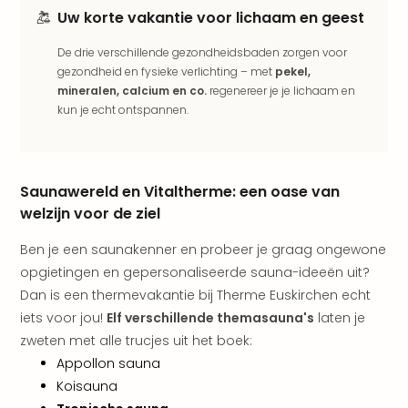
aan
Uw korte vakantie voor lichaam en geest
The
San
De drie verschillende gezondheidsbaden zorgen voor
Bad
gezondheid en fysieke verlichting – met
pekel,
Nie
mineralen, calcium en co.
regenereer je je lichaam en
Trop
kun je echt ontspannen.
Isla
Clau
The
Bali
Saunawereld en Vitaltherme: een oase van
The
welzijn voor de ziel
Vaba
Spa
Ben je een saunakenner en probeer je graag ongewone
alle
opgietingen en gepersonaliseerde sauna-ideeën uit?
aan
Dan is een thermevakantie bij Therme Euskirchen echt
Kort
iets voor jou!
Elf verschillende themasauna's
laten je
vaka
zweten met alle trucjes uit het boek:
Naa
Appollon sauna
bes
Koisauna
Wee