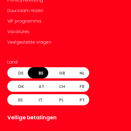
Duurzaam reizen
VIP programma
Vacatures
Veelgestelde vragen
Land
DE
BE
GB
NL
DK
AT
CH
FR
ES
IT
PL
PT
Veilige betalingen