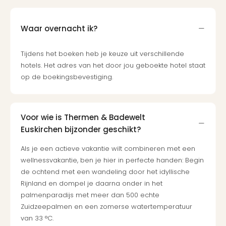
Cad
Naa
Waar overnacht ik?
cate
Cad
Tijdens het boeken heb je keuze uit verschillende
Disn
Parij
hotels. Het adres van het door jou geboekte hotel staat
cad
op de boekingsbevestiging.
Mov
Park
cad
Voor wie is Thermen & Badewelt
War
Euskirchen bijzonder geschikt?
Bros.
Stud
Als je een actieve vakantie wilt combineren met een
Tour
wellnessvakantie, ben je hier in perfecte handen: Begin
cad
de ochtend met een wandeling door het idyllische
Auto
Rijnland en dompel je daarna onder in het
in
palmenparadijs met meer dan 500 echte
Stut
Zuidzeepalmen en een zomerse watertemperatuur
Harr
van 33 °C.
Pott