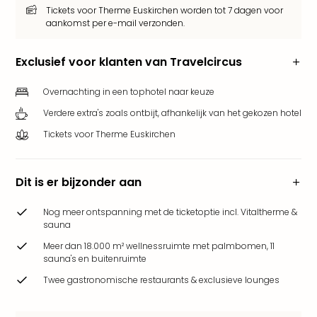
Tickets voor Therme Euskirchen worden tot 7 dagen voor
Park
aankomst per e-mail verzonden.
Puy
du
Fou
Exclusief voor klanten van Travelcircus
Bob
alle
Overnachting in een tophotel naar keuze
deal
Verdere extra's zoals ontbijt, afhankelijk van het gekozen hotel
Wate
Tickets voor Therme Euskirchen
Trop
Isla
Rula
Dit is er bijzonder aan
The
Erdi
Nog meer ontspanning met de ticketoptie incl. Vitaltherme &
alle
sauna
deal
Meer dan 18.000 m² wellnessruimte met palmbomen, 11
Dier
sauna's en buitenruimte
Zoo
Berli
Twee gastronomische restaurants & exclusieve lounges
Sere
Park