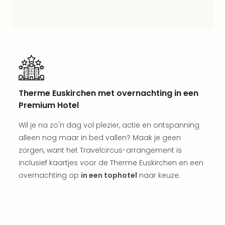
weg
Duu
hote
Vaka
Stra
Wint
Kast
alle
Therme Euskirchen met overnachting in een
hote
Premium Hotel
Sted
Naa
Wil je na zo'n dag vol plezier, actie en ontspanning
bes
alleen nog maar in bed vallen? Maak je geen
Eur
zorgen, want het Travelcircus-arrangement is
Lon
Parij
inclusief kaartjes voor de Therme Euskirchen en een
Pra
overnachting op
in een tophotel
naar keuze.
Boe
alle
aan
Nede