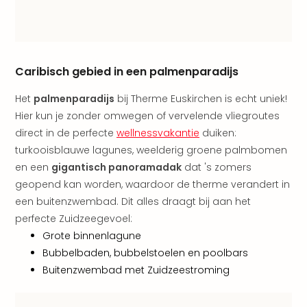
The
Nede
The
Oost
Caribisch gebied in een palmenparadijs
alle
aan
Het
palmenparadijs
bij Therme Euskirchen is echt uniek!
Naa
Hier kun je zonder omwegen of vervelende vliegroutes
cate
Well
direct in de perfecte
wellnessvakantie
duiken:
Cent
turkooisblauwe lagunes, weelderig groene palmbomen
HUP
en een
gigantisch panoramadak
dat 's zomers
Hote
geopend kan worden, waardoor de therme verandert in
Tau
een buitenzwembad. Dit alles draagt bij aan het
Spa
perfecte Zuidzeegevoel:
Vie
Grote binnenlagune
Hou
Bubbelbaden, bubbelstoelen en poolbars
Easy
Bad
Buitenzwembad met Zuidzeestroming
Oey
alle