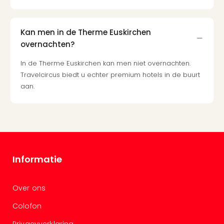
and
the
curs
Kan men in de Therme Euskirchen
chil
overnachten?
Lon
Ove
In de Therme Euskirchen kan men niet overnachten.
Trav
Travelcircus biedt u echter premium hotels in de buurt
Trav
aan.
Ove
Trav
Ove
ons
Ban
Duu
Informatie
reiz
Col
Priv
Over ons
Colofon
Privacyverklaring