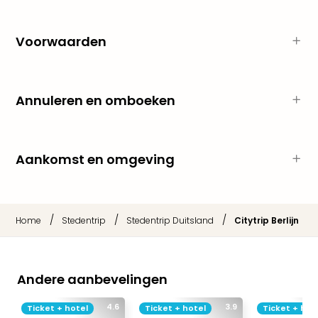
Safa
Beek
Ber
Voorwaarden
Osn
Zoo
Zoo
Annuleren en omboeken
Over
Wild
Adve
Zoo
Aankomst en omgeving
Emm
Gai
alle
deal
/
/
/
Home
Stedentrip
Stedentrip Duitsland
Citytrip Berlijn
Naa
Bes
Pret
Eur
Andere aanbevelingen
Pret
Duit
4.6
3.9
Ticket + hotel
Ticket + hotel
Ticket + hot