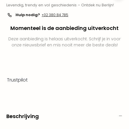
Levendig, trendy en vol geschiedenis – Ontdek nu Berlijn!
Park
Puy
Hulp nodig?
+32 380 84 785
du
Fou
Momenteel is de aanbieding uitverkocht
Bob
alle
Deze aanbieding is helaas uitverkocht. Schrijf je in voor
deal
onze nieuwsbrief en mis nooit meer de beste deals!
Wate
Trop
Isla
Rula
The
Trustpilot
Erdi
alle
deal
Dier
Zoo
Berli
Beschrijving
Sere
Park