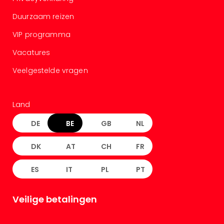
Duurzaam reizen
VIP programma
Vacatures
Veelgestelde vragen
Land
DE
BE
GB
NL
DK
AT
CH
FR
ES
IT
PL
PT
Veilige betalingen