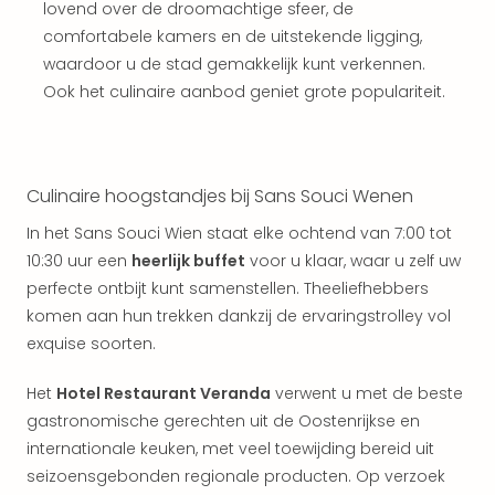
weg
lovend over de droomachtige sfeer, de
Wee
comfortabele kamers en de uitstekende ligging,
Belg
waardoor u de stad gemakkelijk kunt verkennen.
Wee
Ook het culinaire aanbod geniet grote populariteit.
Duit
Wee
Nede
alle
Culinaire hoogstandjes bij Sans Souci Wenen
wee
weg
In het Sans Souci Wien staat elke ochtend van 7:00 tot
Vaka
10:30 uur een
heerlijk buffet
voor u klaar, waar u zelf uw
Vaka
perfecte ontbijt kunt samenstellen. Theeliefhebbers
Oost
komen aan hun trekken dankzij de ervaringstrolley vol
Vaka
Italië
exquise soorten.
alle
aan
Het
Hotel Restaurant Veranda
verwent u met de beste
Naa
gastronomische gerechten uit de Oostenrijkse en
cate
internationale keuken, met veel toewijding bereid uit
Hote
seizoensgebonden regionale producten. Op verzoek
Nach