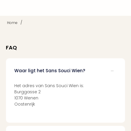
Berli
Mus
en
/
Home
tent
The
Mak
of
FAQ
Harr
Pott
Lon
Ga
Waar ligt het Sans Souci Wien?
of
Thro
Het adres van Sans Souci Wien is:
Stud
Burggasse 2
Tour
1070 Wenen
Jura
Oostenrijk
Worl
Tent
Berli
Mer