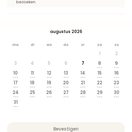
bezoeken.
Safa
Beek
Ber
Osn
Zoo
augustus 2026
Zoo
Over
ma
di
wo
do
vr
za
zo
Wild
1
2
Adve
Zoo
3
4
5
6
7
8
9
Emm
---
---
10
11
12
13
14
15
16
Gai
---
---
---
---
---
---
---
alle
17
18
19
20
21
22
23
deal
---
---
---
---
---
---
---
24
25
26
27
28
29
30
Naa
---
---
---
---
---
---
---
Bes
31
Pret
---
Eur
Pret
Duit
Bevestigen