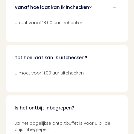
Ben
Vanaf hoe laat kan ik inchecken?
&
Pors
Mus
U kunt vanaf 18:00 uur inchecken.
Louv
Mus
Kast
van
Versa
Tot hoe laat kan ik uitchecken?
Harr
Potte
U moet voor 11:00 uur uitchecken.
Visi
of
Mag
Marv
Tent
Van
Is het ontbijt inbegrepen?
Gog
Mus
Ja, het dagelijkse ontbijtbuffet is voor u bij de
Ato
prijs inbegrepen.
🎁