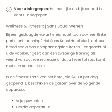
Ams
Den
Voor u inbegrepen:
Het heerlijke ontbijtaanbod is
Haa
voor u inbegrepen.
Rot
Utre
Wellness & Fitness bij Sans Souci Wenen
alle
Bij een geslaagde vakantiereis hoort toch ook een flinke
aan
Duit
portie ontspanning? Het Sans Souci Hotel biedt ook een
Berli
breed scala aan ontspanningsfaciliteiten - ongeacht of
Düss
u de voorkeur geeft aan een zweterige training als
Ham
vriend van actieve recreatie of dat u liever tot rust komt
Keul
met een saunasessie.
Mün
alle
In de fitnessruimte van het hotel, die 24 uur per dag
aan
geopend is, beschikken de gasten over de volgende
Belg
apparatuur:
Ant
Brus
alle
Vrije gewichten
aan
Cardio apparatuur