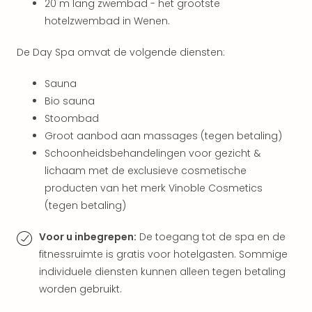
Cult
20 m lang zwembad - het grootste
Naa
hotelzwembad in Wenen.
cate
Con
De Day Spa omvat de volgende diensten:
en
sho
Sauna
Blue
Bio sauna
Man
Stoombad
Gro
Groot aanbod aan massages (tegen betaling)
Moul
Rou
Schoonheidsbehandelingen voor gezicht &
-
lichaam met de exclusieve cosmetische
Féer
producten van het merk Vinoble Cosmetics
Sho
(tegen betaling)
The
Fans
Voor u inbegrepen:
De toegang tot de spa en de
Strik
fitnessruimte is gratis voor hotelgasten. Sommige
Bac
individuele diensten kunnen alleen tegen betaling
Exhib
worden gebruikt.
Berli
Loll