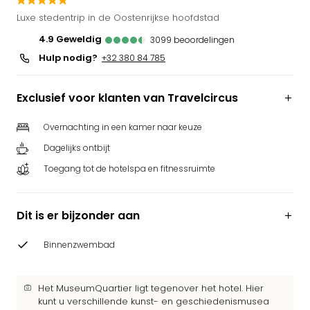
Park
Luxe stedentrip in de Oostenrijkse hoofdstad
Puy
4.9
geweldig
3099
beoordelingen
du
Hulp nodig?
Fou
+32 380 84 785
Bob
alle
Exclusief voor klanten van Travelcircus
deal
Wate
Overnachting in een kamer naar keuze
Trop
Dagelijks ontbijt
Isla
Rula
Toegang tot de hotelspa en fitnessruimte
The
Erdi
alle
Dit is er bijzonder aan
deal
Dier
Binnenzwembad
Zoo
Berli
Sere
Het MuseumQuartier ligt tegenover het hotel. Hier
kunt u verschillende kunst- en geschiedenismusea
Park