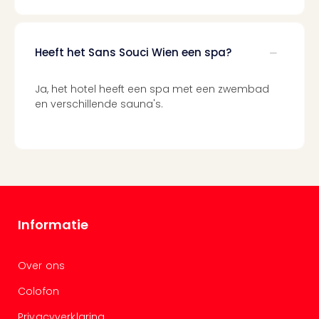
and
the
curs
Heeft het Sans Souci Wien een spa?
chil
Lon
Ove
Ja, het hotel heeft een spa met een zwembad
Trav
en verschillende sauna's.
Trav
Ove
Trav
Ove
ons
Ban
Duu
Informatie
reiz
Col
Priv
Over ons
Colofon
Privacyverklaring