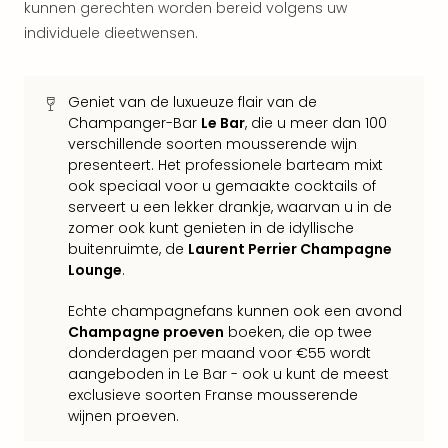
kunnen gerechten worden bereid volgens uw
weg
individuele dieetwensen.
Duu
hote
Vaka
Geniet van de luxueuze flair van de
Stra
Champanger-Bar
Le Bar
, die u meer dan 100
Wint
verschillende soorten mousserende wijn
Kast
presenteert. Het professionele barteam mixt
alle
ook speciaal voor u gemaakte cocktails of
hote
serveert u een lekker drankje, waarvan u in de
Sted
zomer ook kunt genieten in de idyllische
Naa
buitenruimte, de
Laurent Perrier Champagne
bes
Lounge
.
Eur
Lon
Echte champagnefans kunnen ook een avond
Parij
Champagne proeven
boeken, die op twee
Pra
donderdagen per maand voor €55 wordt
Boe
aangeboden in Le Bar - ook u kunt de meest
alle
exclusieve soorten Franse mousserende
aan
wijnen proeven.
Nede