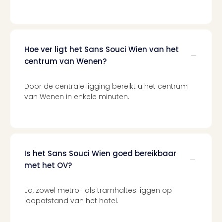
Cad
Naa
cate
Cad
Hoe ver ligt het Sans Souci Wien van het
Disn
centrum van Wenen?
Parij
cad
Mov
Door de centrale ligging bereikt u het centrum
Park
van Wenen in enkele minuten.
cad
War
Bros.
Stud
Tour
Is het Sans Souci Wien goed bereikbaar
cad
met het OV?
Auto
in
Ja, zowel metro- als tramhaltes liggen op
Stut
loopafstand van het hotel.
Harr
Pott