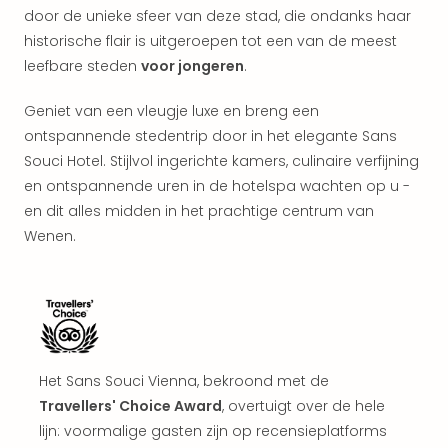
aan
door de unieke sfeer van deze stad, die ondanks haar
The
historische flair is uitgeroepen tot een van de meest
San
leefbare steden
voor jongeren
.
Bad
Nie
Geniet van een vleugje luxe en breng een
Trop
ontspannende stedentrip door in het elegante Sans
Isla
Souci Hotel. Stijlvol ingerichte kamers, culinaire verfijning
Clau
The
en ontspannende uren in de hotelspa wachten op u -
Bali
en dit alles midden in het prachtige centrum van
The
Wenen.
Vaba
Spa
alle
aan
Kort
vaka
Het Sans Souci Vienna, bekroond met de
Naa
bes
Travellers' Choice Award
, overtuigt over de hele
Wee
lijn: voormalige gasten zijn op recensieplatforms