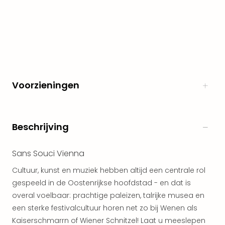
The
Nede
The
Oost
alle
aan
Naa
Voorzieningen
cate
Well
Cent
HUP
Beschrijving
Hote
Tau
Spa
Sans Souci Vienna
Vie
Cultuur, kunst en muziek hebben altijd een centrale rol
Hou
gespeeld in de Oostenrijkse hoofdstad - en dat is
Easy
overal voelbaar: prachtige paleizen, talrijke musea en
Bad
Oey
een sterke festivalcultuur horen net zo bij Wenen als
alle
Kaiserschmarrn of Wiener Schnitzel! Laat u meeslepen