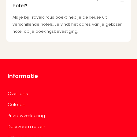
hotel?
Cad
Naa
Als je bij Travelcircus boekt, heb je de keuze uit
cate
verschillende hotels. Je vindt het adres van je gekozen
Cad
hotel op je boekingsbevestiging.
Disn
Parij
cad
Mov
Park
cad
War
Informatie
Bros.
Stud
Tour
Over ons
cad
Colofon
Auto
in
Privacyverklaring
Stut
Duurzaam reizen
Harr
Pott