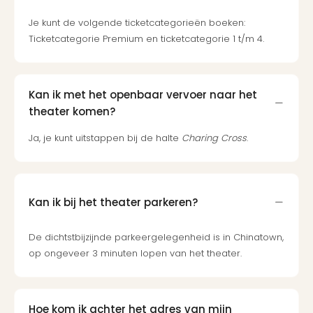
Ben
&
Je kunt de volgende ticketcategorieën boeken:
Pors
Ticketcategorie Premium en ticketcategorie 1 t/m 4.
Mus
Louv
Mus
Kan ik met het openbaar vervoer naar het
Kast
van
theater komen?
Versa
Ja, je kunt uitstappen bij de halte
Charing Cross
.
Harr
Potte
Visi
of
Kan ik bij het theater parkeren?
Mag
Marv
Tent
De dichtstbijzijnde parkeergelegenheid is in Chinatown,
Van
op ongeveer 3 minuten lopen van het theater.
Gog
Mus
Ato
Hoe kom ik achter het adres van mijn
🎁