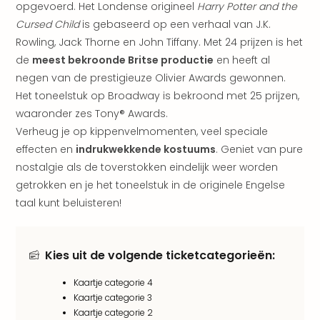
opgevoerd. Het Londense origineel
Harry Potter and the
aan
The
Cursed Child
is gebaseerd op een verhaal van J.K.
San
Rowling, Jack Thorne en John Tiffany. Met 24 prijzen is het
Bad
de
meest bekroonde Britse productie
en heeft al
Nie
negen van de prestigieuze Olivier Awards gewonnen.
Trop
Het toneelstuk op Broadway is bekroond met 25 prijzen,
Isla
waaronder zes Tony® Awards.
Clau
Verheug je op kippenvelmomenten, veel speciale
The
Bali
effecten en
indrukwekkende kostuums
. Geniet van pure
The
nostalgie als de toverstokken eindelijk weer worden
Vaba
getrokken en je het toneelstuk in de originele Engelse
Spa
taal kunt beluisteren!
alle
aan
Kort
Kies uit de volgende ticketcategorieën:
vaka
Naa
Kaartje categorie 4
bes
Kaartje categorie 3
Wee
Kaartje categorie 2