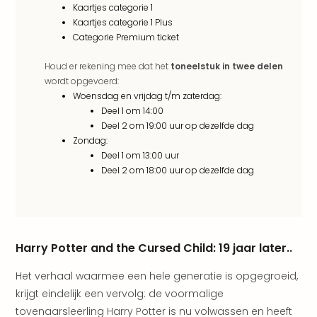
weg
Kaartjes categorie 1
Wee
Kaartjes categorie 1 Plus
Belg
Categorie Premium ticket
Wee
Duit
Houd er rekening mee dat het
toneelstuk in twee delen
Wee
wordt opgevoerd:
Nede
Woensdag en vrijdag t/m zaterdag:
alle
Deel 1 om 14:00
wee
Deel 2 om 19:00 uur op dezelfde dag
weg
Zondag:
Deel 1 om 13:00 uur
Vaka
Deel 2 om 18:00 uur op dezelfde dag
Vaka
Oost
Vaka
Italië
alle
Harry Potter and the Cursed Child: 19 jaar later..
aan
Naa
Het verhaal waarmee een hele generatie is opgegroeid,
cate
krijgt eindelijk een vervolg: de voormalige
Hote
tovenaarsleerling Harry Potter is nu volwassen en heeft
Nach