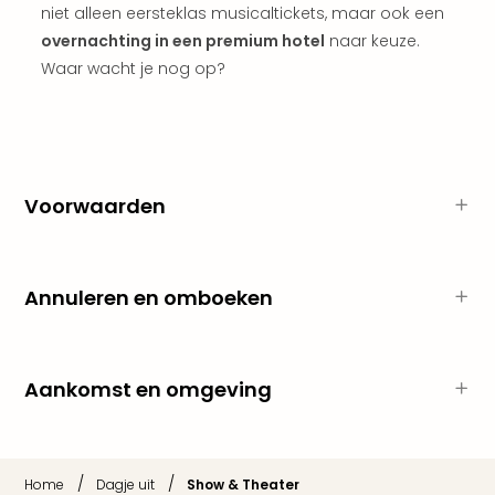
Ams
niet alleen eersteklas musicaltickets, maar ook een
Den
overnachting in een premium hotel
naar keuze.
Haa
Waar wacht je nog op?
Rot
Utre
alle
aan
Duit
Berli
Voorwaarden
Düss
Ham
Keul
Annuleren en omboeken
Mün
alle
aan
Belg
Aankomst en omgeving
Ant
Brus
alle
aan
/
/
Home
Dagje uit
Show & Theater