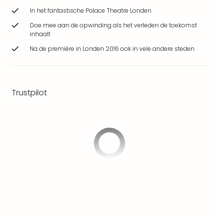
Safa
In het fantastische Palace Theatre Londen
Beek
Doe mee aan de opwinding als het verleden de toekomst
Ber
inhaalt
Osn
Zoo
Na de première in Londen 2016 ook in vele andere steden
Zoo
Over
Wild
Adve
Trustpilot
Zoo
Emm
Gai
alle
deal
Naa
Bes
Pret
Eur
Pret
Duit