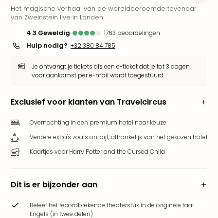
Het magische verhaal van de wereldberoemde tovenaar
Park
van Zweinstein live in Londen
Puy
du
4.3
geweldig
1763
beoordelingen
Fou
Hulp nodig?
+32 380 84 785
Bob
alle
Je ontvangt je tickets als een e-ticket dat je tot 3 dagen
deal
voor aankomst per e-mail wordt toegestuurd.
Wate
Trop
Exclusief voor klanten van Travelcircus
Isla
Rula
Overnachting in een premium hotel naar keuze
The
Verdere extra's zoals ontbijt, afhankelijk van het gekozen hotel
Erdi
alle
Kaartjes voor Harry Potter and the Cursed Child
deal
Dier
Zoo
Dit is er bijzonder aan
Berli
Sere
Beleef het recordbrekende theaterstuk in de originele taal
Park
Engels (in twee delen)