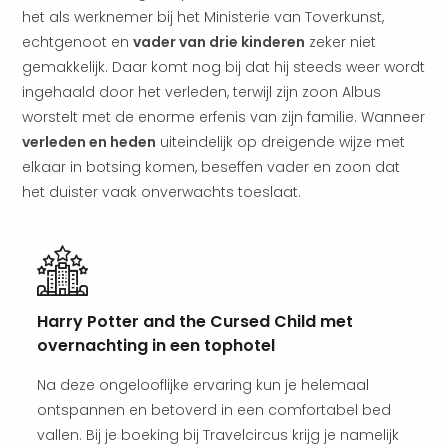
weg
het als werknemer bij het Ministerie van Toverkunst,
Duu
echtgenoot en
vader van drie kinderen
zeker niet
hote
gemakkelijk. Daar komt nog bij dat hij steeds weer wordt
Vaka
ingehaald door het verleden, terwijl zijn zoon Albus
Stra
worstelt met de enorme erfenis van zijn familie. Wanneer
Wint
verleden en heden
uiteindelijk op dreigende wijze met
Kast
elkaar in botsing komen, beseffen vader en zoon dat
alle
hote
het duister vaak onverwachts toeslaat.
Sted
Naa
bes
Eur
Lon
Harry Potter and the Cursed Child met
Parij
overnachting in een tophotel
Pra
Boe
Na deze ongelooflijke ervaring kun je helemaal
alle
ontspannen en betoverd in een comfortabel bed
aan
Nede
vallen. Bij je boeking bij Travelcircus krijg je namelijk