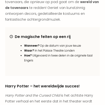
tovenaars, die opnieuw op pad gaat om de
wereld van
The
de tovenaars
te redden! Geniet van kunstzinnig
Nede
ontworpen decors, gedetailleerde kostuums en
The
fantastische achtergrondmuziek.
Oost
alle
aan
Naa
De magische feiten op een rij
cate
Well
Wanneer?
Op de datum van jouw keuze
Cent
Waar?
In het Palace Theatre Londen
HUP
Hoe?
Uitgevoerd in twee delen in de originele taal
Engels
Hote
Tau
Spa
Vie
Hou
Harry Potter – het wereldwijde succes!
Easy
Bad
Harry Potter and the Cursed Child
is het achtste Harry
Oey
Potter verhaal en het eerste dat in het theater wordt
alle