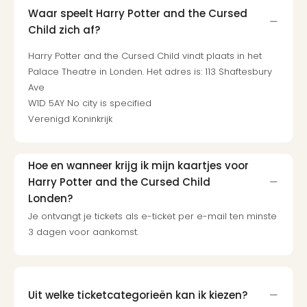
Berli
Waar speelt Harry Potter and the Cursed
Mus
Child zich af?
en
tent
Harry Potter and the Cursed Child vindt plaats in het
The
Palace Theatre in Londen. Het adres is: 113 Shaftesbury
Mak
Ave
of
W1D 5AY No city is specified
Harr
Verenigd Koninkrijk
Pott
Lon
Ga
Hoe en wanneer krijg ik mijn kaartjes voor
of
Harry Potter and the Cursed Child
Thro
Londen?
Stud
Je ontvangt je tickets als e-ticket per e-mail ten minste
Tour
3 dagen voor aankomst.
Jura
Worl
Tent
Berli
Uit welke ticketcategorieën kan ik kiezen?
Mer