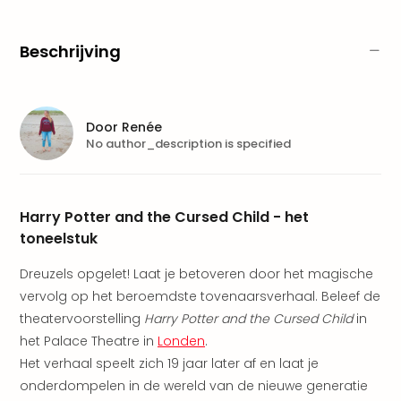
Pret
Nede
Pret
Beschrijving
Belg
alle
aan
Well
Door
Renée
Naa
No author_description is specified
bes
Well
Well
Harry Potter and the Cursed Child - het
Duit
toneelstuk
Well
Nede
Dreuzels opgelet! Laat je betoveren door het magische
Well
vervolg op het beroemdste tovenaarsverhaal. Beleef de
Oost
alle
theatervoorstelling
Harry Potter and the Cursed Child
in
aan
het Palace Theatre in
Londen
.
The
Het verhaal speelt zich 19 jaar later af en laat je
The
onderdompelen in de wereld van de nieuwe generatie
Duit