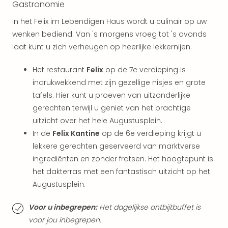
weg
Gastronomie
Wee
In het Felix im Lebendigen Haus wordt u culinair op uw
Belg
Wee
wenken bediend. Van 's morgens vroeg tot 's avonds
Duit
laat kunt u zich verheugen op heerlijke lekkernijen.
Wee
Nede
Het restaurant
Felix
op de 7e verdieping is
alle
indrukwekkend met zijn gezellige nisjes en grote
wee
tafels. Hier kunt u proeven van uitzonderlijke
weg
gerechten terwijl u geniet van het prachtige
Vaka
uitzicht over het hele Augustusplein.
Vaka
In de
Felix Kantine
op de 6e verdieping krijgt u
Oost
Vaka
lekkere gerechten geserveerd van marktverse
Italië
ingrediënten en zonder fratsen. Het hoogtepunt is
alle
het dakterras met een fantastisch uitzicht op het
aan
Augustusplein.
Naa
cate
Voor u inbegrepen:
Het dagelijkse ontbijtbuffet is
Hote
voor jou inbegrepen.
Nach