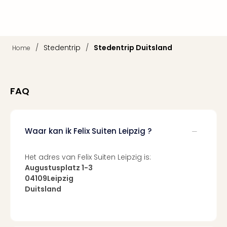
weg
Duu
hote
Vaka
/
Stedentrip
/
Stedentrip Duitsland
Home
Stra
Wint
Kast
alle
FAQ
hote
Sted
Naa
bes
Waar kan ik Felix Suiten Leipzig ?
Eur
Lon
Het adres van Felix Suiten Leipzig is:
Parij
Augustusplatz 1-3
Pra
04109Leipzig
Boe
Duitsland
alle
aan
Nede