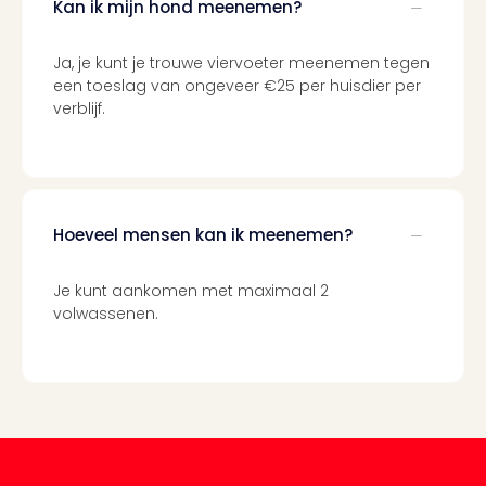
Kan ik mijn hond meenemen?
Berli
Mus
en
Ja, je kunt je trouwe viervoeter meenemen tegen
tent
een toeslag van ongeveer €25 per huisdier per
verblijf.
The
Mak
of
Harr
Pott
Lon
Hoeveel mensen kan ik meenemen?
Ga
of
Je kunt aankomen met maximaal 2
Thro
volwassenen.
Stud
Tour
Jura
Worl
Tent
Berli
Mer