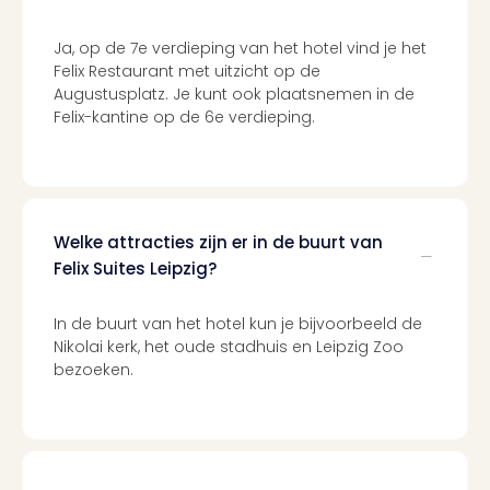
Cult
Naa
cate
Ja, op de 7e verdieping van het hotel vind je het
Con
Felix Restaurant met uitzicht op de
Augustusplatz. Je kunt ook plaatsnemen in de
en
Felix-kantine op de 6e verdieping.
sho
Blue
Man
Gro
Moul
Rou
Welke attracties zijn er in de buurt van
-
Felix Suites Leipzig?
Féer
Sho
In de buurt van het hotel kun je bijvoorbeeld de
The
Nikolai kerk, het oude stadhuis en Leipzig Zoo
Fans
bezoeken.
Strik
Bac
Exhib
Berli
Loll