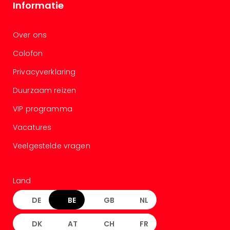
Ben
Informatie
&
Pors
Over ons
Mus
Louv
Colofon
Mus
Kast
Privacyverklaring
van
Duurzaam reizen
Versa
Harr
VIP programma
Potte
Visi
Vacatures
of
Veelgestelde vragen
Mag
Marv
Tent
Land
Van
Gog
DE
BE
GB
NL
Mus
Ato
DK
AT
CH
FR
🎁