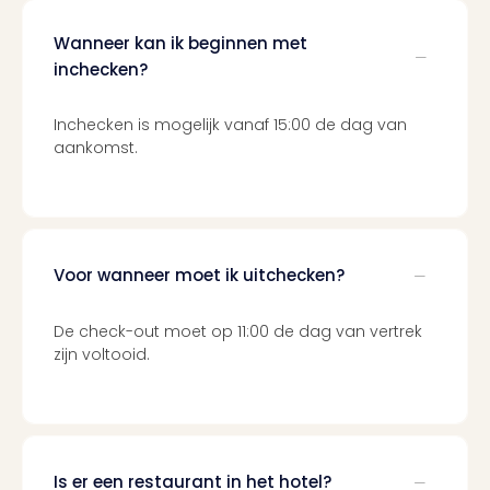
Ams
Den
Wanneer kan ik beginnen met
Haa
inchecken?
Rot
Utre
Inchecken is mogelijk vanaf 15:00 de dag van
alle
aankomst.
aan
Duit
Berli
Düss
Ham
Keul
Voor wanneer moet ik uitchecken?
Mün
alle
De check-out moet op 11:00 de dag van vertrek
aan
zijn voltooid.
Belg
Ant
Brus
alle
aan
Is er een restaurant in het hotel?