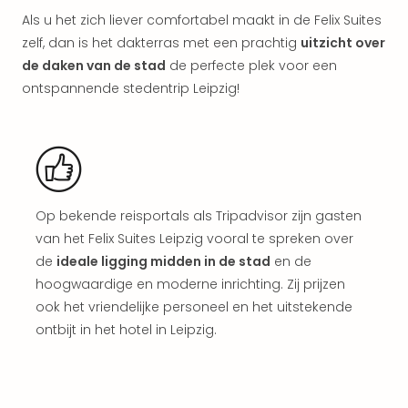
aan
Als u het zich liever comfortabel maakt in de Felix Suites
The
zelf, dan is het dakterras met een prachtig
uitzicht over
San
de daken van de stad
de perfecte plek voor een
Bad
Nie
ontspannende stedentrip Leipzig!
Trop
Isla
Clau
The
Bali
The
Op bekende reisportals als Tripadvisor zijn gasten
Vaba
van het Felix Suites Leipzig vooral te spreken over
Spa
de
ideale ligging midden in de stad
en de
alle
hoogwaardige en moderne inrichting. Zij prijzen
aan
ook het vriendelijke personeel en het uitstekende
Kort
vaka
ontbijt in het hotel in Leipzig.
Naa
bes
Wee