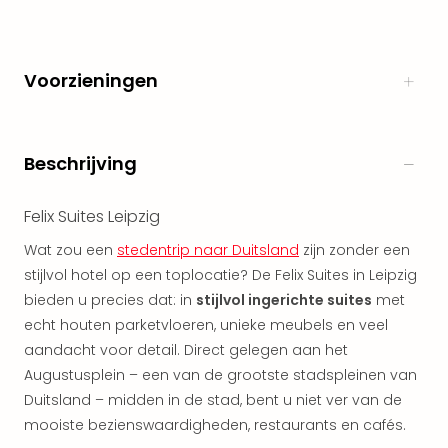
The
Nede
The
Voorzieningen
Oost
alle
aan
Naa
Beschrijving
cate
Well
Cent
Felix Suites Leipzig
HUP
Wat zou een
stedentrip naar Duitsland
zijn zonder een
Hote
stijlvol hotel op een toplocatie? De Felix Suites in Leipzig
Tau
bieden u precies dat: in
stijlvol ingerichte suites
met
Spa
Vie
echt houten parketvloeren, unieke meubels en veel
Hou
aandacht voor detail. Direct gelegen aan het
Easy
Augustusplein – een van de grootste stadspleinen van
Bad
Duitsland – midden in de stad, bent u niet ver van de
Oey
mooiste bezienswaardigheden, restaurants en cafés.
alle