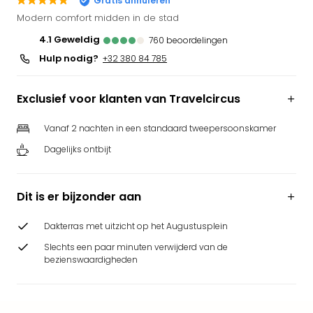
Gratis annuleren
Park
Modern comfort midden in de stad
Puy
4.1
geweldig
760
beoordelingen
du
Hulp nodig?
Fou
+32 380 84 785
Bob
alle
Exclusief voor klanten van Travelcircus
deal
Wate
Vanaf 2 nachten in een standaard tweepersoonskamer
Trop
Dagelijks ontbijt
Isla
Rula
The
Dit is er bijzonder aan
Erdi
alle
Dakterras met uitzicht op het Augustusplein
deal
Dier
Slechts een paar minuten verwijderd van de
Zoo
bezienswaardigheden
Berli
Sere
Park