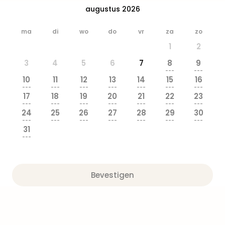
Safa
augustus 2026
Beek
Ber
ma
di
wo
do
vr
za
zo
Osn
1
2
Zoo
Zoo
3
4
5
6
7
8
9
Over
---
---
10
11
12
13
14
15
16
Wild
---
---
---
---
---
---
---
Adve
17
18
19
20
21
22
23
Zoo
---
---
---
---
---
---
---
24
25
26
27
28
29
30
Emm
---
---
---
---
---
---
---
Gai
31
alle
---
deal
Naa
Bes
Bevestigen
Pret
Eur
Pret
Duit