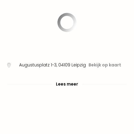
Pret
Nede
Pret
Belg
alle
aan
Well
Naa
bes
Well
Augustusplatz 1-3
,
04109
Leipzig
Bekijk op kaart
Well
Duit
Well
Lees meer
Nede
Well
Oost
alle
aan
The
The
Duit