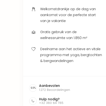
Welkomstdrankje op de dag van
aankomst voor de perfecte start
van je vakantie
Gratis gebruik van de
wellnessruimte van 1.850 m²
Deelname aan het actieve en vitale
programma met yoga, bergtochten
& bergwandelingen
Aanbevolen
93
%
1.272
Beoordelingen
Hulp nodig?
+32 380 84 785