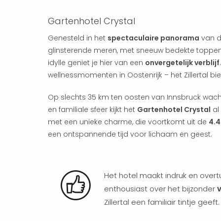
Gartenhotel Crystal
Genesteld in het
spectaculaire panorama
van de
glinsterende meren, met sneeuw bedekte toppen
idylle geniet je hier van een
onvergetelijk verblijf
wellnessmomenten in Oostenrijk – het Zillertal bie
Op slechts 35 km ten oosten van Innsbruck wacht h
en familiale sfeer kijkt het
Gartenhotel Crystal
al
met een unieke charme, die voortkomt uit de
4.4
een ontspannende tijd voor lichaam en geest.
Het hotel maakt indruk en overtu
enthousiast over het bijzonder
v
Zillertal een familiair tintje geeft.