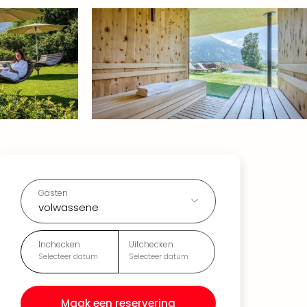
Gasten
volwassene
Inchecken
Uitchecken
Selecteer datum
Selecteer datum
Maak een reservering