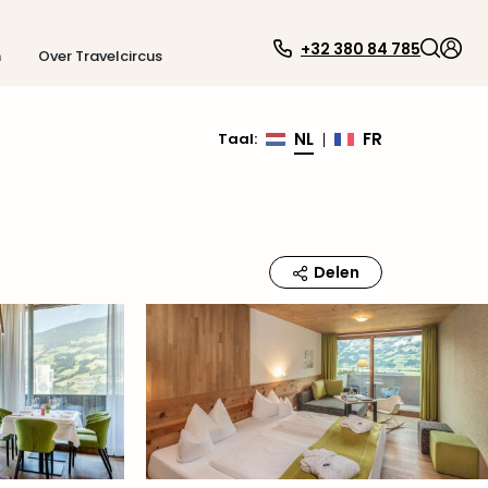
+32 380 84 785
n
Over Travelcircus
NL
FR
Taal
:
|
Delen