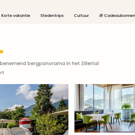
Korte vakantie
Stedentrips
Cultuur
🎁 Cadeaubonne
benemend bergpanorama in het Zillertal
rt