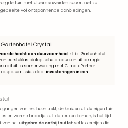
rzorgde tuin met bloemenweiden scoort net zo
ssgedeelte vol ontspannende aanbiedingen.
 Gartenhotel Crystal
waarde hecht aan duurzaamheid
, zit bij Gartenhotel
van eersteklas biologische producten uit de regio
eutraliteit. In samenwerking met ClimatePartner
eikasgasemissies door
investeringen in een
stal
angen van het hotel trekt, de kruiden uit de eigen tuin
es en warme broodjes uit de keuken komen, is het tijd
et van het
uitgebreide ontbijtbuffet
vol lekkernijen die