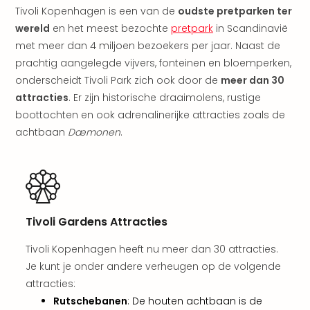
Tivoli Kopenhagen is een van de
oudste pretparken ter
The
Nede
wereld
en het meest bezochte
pretpark
in Scandinavië
The
met meer dan 4 miljoen bezoekers per jaar. Naast de
Oost
prachtig aangelegde vijvers, fonteinen en bloemperken,
alle
onderscheidt Tivoli Park zich ook door de
meer dan 30
aan
attracties
. Er zijn historische draaimolens, rustige
Naa
boottochten en ook adrenalinerijke attracties zoals de
cate
achtbaan
Dæmonen
.
Well
Cent
HUP
Hote
Tau
Spa
Tivoli Gardens Attracties
Vie
Hou
Tivoli Kopenhagen heeft nu meer dan 30 attracties.
Easy
Je kunt je onder andere verheugen op de volgende
Bad
attracties:
Oey
Rutschebanen
: De houten achtbaan is de
alle