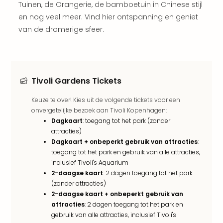
weg
Tuinen, de Orangerie, de bamboetuin in Chinese stijl
Wee
en nog veel meer. Vind hier ontspanning en geniet
Belg
van de dromerige sfeer.
Wee
Duit
Wee
Nede
alle
Tivoli Gardens Tickets
wee
weg
Keuze te over! Kies uit de volgende tickets voor een
Vaka
onvergetelijke bezoek aan Tivoli Kopenhagen:
Vaka
Dagkaart
: toegang tot het park (zonder
attracties)
Oost
Dagkaart + onbeperkt gebruik van attracties
:
Vaka
toegang tot het park en gebruik van alle attracties,
Italië
inclusief Tivoli's Aquarium
alle
2-daagse kaart
: 2 dagen toegang tot het park
aan
(zonder attracties)
Naa
2-daagse kaart + onbeperkt gebruik van
cate
attracties
: 2 dagen toegang tot het park en
Hote
gebruik van alle attracties, inclusief Tivoli's
Nach