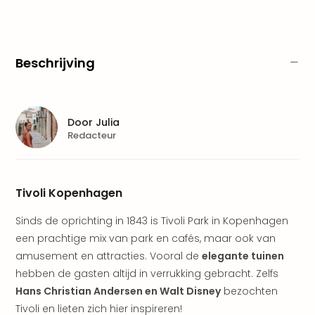
Pret
Nede
Pret
Belg
Beschrijving
alle
aan
Well
Naa
Door
Julia
bes
Redacteur
Well
Well
Duit
Well
Tivoli Kopenhagen
Nede
Well
Sinds de oprichting in 1843 is Tivoli Park in Kopenhagen
Oost
een prachtige mix van park en cafés, maar ook van
alle
amusement en attracties. Vooral de
elegante tuinen
aan
hebben de gasten altijd in verrukking gebracht. Zelfs
The
Hans Christian Andersen en Walt Disney
bezochten
The
Tivoli en lieten zich hier inspireren!
Duit