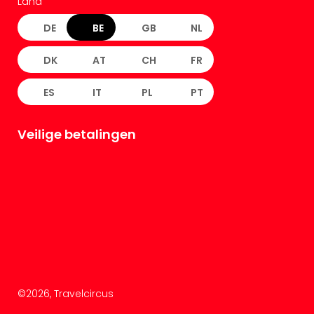
Land
DE
BE
GB
NL
DK
AT
CH
FR
ES
IT
PL
PT
Veilige betalingen
©
2026
, Travelcircus