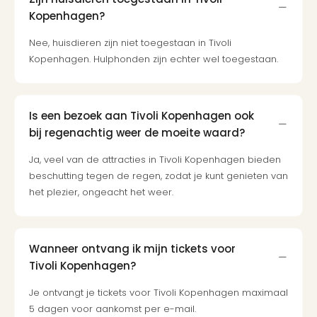
Ben
Kopenhagen?
&
Pors
Nee, huisdieren zijn niet toegestaan in Tivoli
Mus
Kopenhagen. Hulphonden zijn echter wel toegestaan.
Louv
Mus
Kast
van
Is een bezoek aan Tivoli Kopenhagen ook
Versa
bij regenachtig weer de moeite waard?
Harr
Potte
Ja, veel van de attracties in Tivoli Kopenhagen bieden
Visi
beschutting tegen de regen, zodat je kunt genieten van
of
het plezier, ongeacht het weer.
Mag
Marv
Tent
Wanneer ontvang ik mijn tickets voor
Van
Tivoli Kopenhagen?
Gog
Mus
Je ontvangt je tickets voor Tivoli Kopenhagen maximaal
Ato
5 dagen voor aankomst per e-mail.
🎁