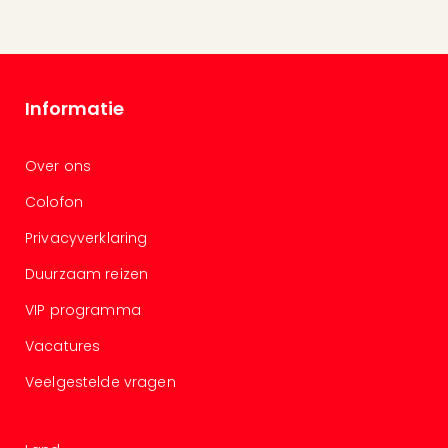
and
the
curs
chil
Lon
Informatie
Ove
Trav
Trav
Over ons
Ove
Colofon
Trav
Ove
Privacyverklaring
ons
Duurzaam reizen
Ban
Duu
VIP programma
reiz
Col
Vacatures
Priv
Veelgestelde vragen