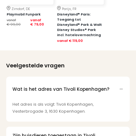
Berli
Zirndorf, DE
Parijs, FR
Mus
Playmobil Funpark
Disneyland® Paris:
en
Toegang tot
vanaf
vanaf
tent
€ 99,00
€ 79,00
Disneyland® Park & Walt
Disney Studios® Park
The
incl. hotelovernachting
Mak
vanaf
€ 119,00
of
Harr
Pott
Lon
Veelgestelde vragen
Ga
of
Thro
Wat is het adres van Tivoli Kopenhagen?
Stud
Tour
Jura
Het adres is als volgt: Tivoli Kopenhagen,
Worl
Vesterbrogade 3, 1630 Kopenhagen.
Tent
Berli
Mer
Zijn huisdieren toegestaan in Tivoli