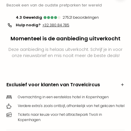
Bezoek een van de oudste pretparken ter wereld
Park
Puy
4.3
geweldig
27521
beoordelingen
du
Fou
Hulp nodig?
+32 380 84 785
Bob
Momenteel is de aanbieding uitverkocht
alle
deal
Deze aanbieding is helaas uitverkocht. Schrijf je in voor
Wate
onze nieuwsbrief en mis nooit meer de beste deals!
Trop
Isla
Rula
The
Erdi
Exclusief voor klanten van Travelcircus
alle
deal
Overnachting in een eersteklas hotel in Kopenhagen
Dier
Verdere extra's zoals ontbijt, afhankelijk van het gekozen hotel
Zoo
Tickets naar keuze voor het attractiepark Tivoli in
Berli
Kopenhagen
Sere
Park