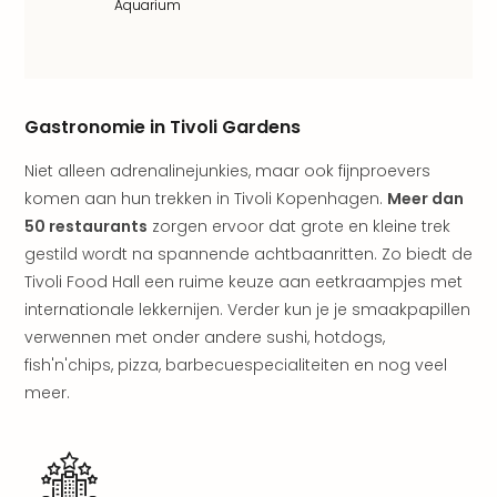
Aquarium
weg
Duu
hote
Vaka
Stra
Gastronomie in Tivoli Gardens
Wint
Kast
Niet alleen adrenalinejunkies, maar ook fijnproevers
alle
komen aan hun trekken in Tivoli Kopenhagen.
Meer dan
hote
50 restaurants
zorgen ervoor dat grote en kleine trek
Sted
gestild wordt na spannende achtbaanritten. Zo biedt de
Naa
Tivoli Food Hall een ruime keuze aan eetkraampjes met
bes
internationale lekkernijen. Verder kun je je smaakpapillen
Eur
Lon
verwennen met onder andere sushi, hotdogs,
Parij
fish'n'chips, pizza, barbecuespecialiteiten en nog veel
Pra
meer.
Boe
alle
aan
Nede