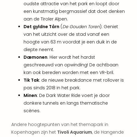
aan
oudste attractie van het park en loopt door
The
een kunstmatig bergmassief dat doet denken
San
aan de Tiroler Alpen.
Bad
Det gyldne Tårn
(
De Gouden Toren
): Geniet
Nie
van het uitzicht over de stad vanaf een
Trop
hoogte van 63 m voordat je een duik in de
Isla
diepte neemt.
Clau
The
Dæmonen
: Hier wordt het hardst
Bali
geschreeuwd van opwinding! De achtbaan
The
kan ook bereden worden met een VR-bril.
Vaba
Tik Tak
: de nieuwe breakdance met rollover is
Spa
pas sinds 2018 in het park.
alle
Minen
: De Dark Water Ride voert je door
aan
donkere tunnels en langs thematische
Kort
vaka
scènes.
Naa
bes
Andere hoogtepunten van het themapark in
Wee
Kopenhagen zijn het
Tivoli Aquarium
, de Hangende