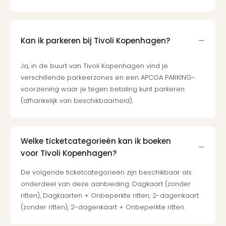
Cad
Naa
cate
Kan ik parkeren bij Tivoli Kopenhagen?
Cad
Disn
Parij
Ja, in de buurt van Tivoli Kopenhagen vind je
cad
verschillende parkeerzones en een APCOA PARKING-
Mov
voorziening waar je tegen betaling kunt parkeren
Park
(afhankelijk van beschikbaarheid).
cad
War
Bros.
Welke ticketcategorieën kan ik boeken
Stud
voor Tivoli Kopenhagen?
Tour
cad
De volgende ticketcategorieën zijn beschikbaar als
Auto
onderdeel van deze aanbieding: Dagkaart (zonder
in
ritten), Dagkaarten + Onbeperkte ritten, 2-dagenkaart
Stut
(zonder ritten), 2-dagenkaart + Onbeperkte ritten.
Harr
Pott