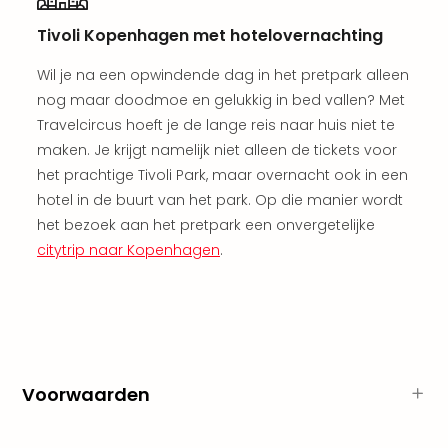
Ams
Den
Tivoli Kopenhagen met hotelovernachting
Haa
Rot
Wil je na een opwindende dag in het pretpark alleen
Utre
nog maar doodmoe en gelukkig in bed vallen? Met
alle
Travelcircus hoeft je de lange reis naar huis niet te
aan
maken. Je krijgt namelijk niet alleen de tickets voor
Duit
het prachtige Tivoli Park, maar overnacht ook in een
Berli
hotel in de buurt van het park. Op die manier wordt
Düss
het bezoek aan het pretpark een onvergetelijke
Ham
Keul
citytrip naar Kopenhagen
.
Mün
alle
aan
Belg
Ant
Brus
Voorwaarden
alle
aan