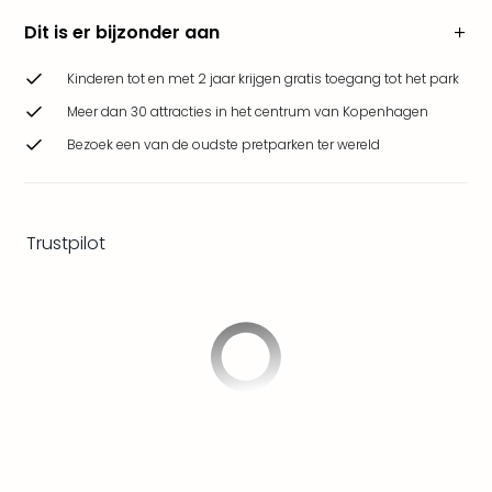
Safa
Dit is er bijzonder aan
Beek
Ber
Kinderen tot en met 2 jaar krijgen gratis toegang tot het park
Osn
Zoo
Meer dan 30 attracties in het centrum van Kopenhagen
Zoo
Bezoek een van de oudste pretparken ter wereld
Over
Wild
Adve
Zoo
Trustpilot
Emm
Gai
alle
deal
Naa
Bes
Pret
Eur
Pret
Duit