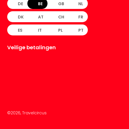
DE
BE
GB
NL
DK
AT
CH
FR
ES
IT
PL
PT
Veilige betalingen
©
2026
, Travelcircus