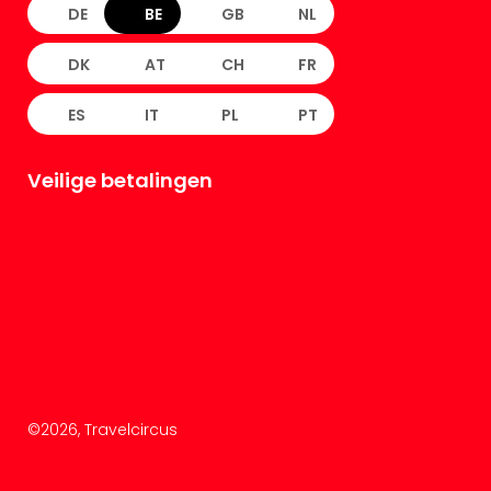
DE
BE
GB
NL
DK
AT
CH
FR
ES
IT
PL
PT
Veilige betalingen
©
2026
, Travelcircus